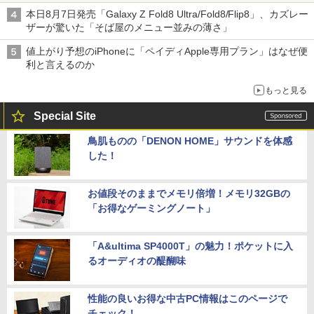
本日8月7日発売「Galaxy Z Fold8 Ultra/Fold8/Flip8」、カズレー
ザーが驚いた「そば屋のメニュー並みの薄さ」
値上がり予想のiPhoneに「ペイディApple専用プラン」はなぜ便
利と言えるのか
もっと見る
Special Site
鳥肌ものの「DENON HOME」サウンドを体感
した！
お値段そのままでメモリ倍増！メモリ32GBの
「お得なゲーミングノート」
「A&ultima SP4000T」の魅力！ポケットに入
るオーディオの醍醐味
性能の良いお得な中古PC情報はこのページで
チェック！