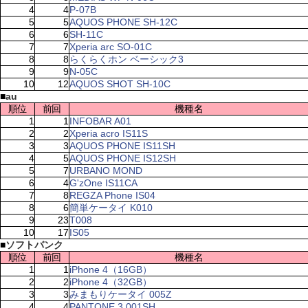
4
4
P-07B
5
5
AQUOS PHONE SH-12C
6
6
SH-11C
7
7
Xperia arc SO-01C
8
8
らくらくホン ベーシック3
9
9
N-05C
10
12
AQUOS SHOT SH-10C
■
au
順位
前回
機種名
1
1
INFOBAR A01
2
2
Xperia acro IS11S
3
3
AQUOS PHONE IS11SH
4
5
AQUOS PHONE IS12SH
5
7
URBANO MOND
6
4
G'zOne IS11CA
7
8
REGZA Phone IS04
8
6
簡単ケータイ K010
9
23
T008
10
17
IS05
■
ソフトバンク
順位
前回
機種名
1
1
iPhone 4（16GB）
2
2
iPhone 4（32GB）
3
3
みまもりケータイ 005Z
4
4
PANTONE 3 001SH