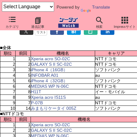
Powered by
Translate
ケータイ売れ筋ランキング（7月25日～7月31日）
カテゴリ
過去記事
検索
Impressサイト
リスト
■
全体
順位
前回
機種名
キャリア
1
1
Xperia acro SO-02C
NTTドコモ
2
2
GALAXY S II SC-02C
NTTドコモ
3
3
iPhone 4（16GB）
ソフトバンク
4
5
INFOBAR A01
au
5
6
iPhone 4（32GB）
ソフトバンク
6
4
MEDIAS WP N-06C
NTTドコモ
7
8
H11T
イー・モバイル
8
9
Xperia acro IS11S
au
9
7
P-07B
NTTドコモ
10
14
みまもりケータイ 005Z
ソフトバンク
■
NTTドコモ
順位
前回
機種名
1
1
Xperia acro SO-02C
2
2
GALAXY S II SC-02C
3
3
MEDIAS WP N-06C