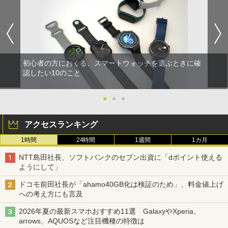
初心者の方におくる、スマートウォッチを選ぶときに確
認したい10のこと
●
●
●
アクセスランキング
1時間
24時間
1週間
1カ月
NTT島田社長、ソフトバンクのセブン出資に「dポイント使える
ようにして」
ドコモ前田社長が「ahamo40GB化は検証のため」、料金値上げ
への考え方にも言及
2026年夏の最新スマホおすすめ11選 GalaxyやXperia、
arrows、AQUOSなど注目機種の特徴は