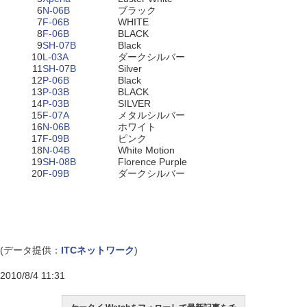
6
N-06B
ブラック
7
F-06B
WHITE
8
F-06B
BLACK
9
SH-07B
Black
10
L-03A
ダークシルバー
11
SH-07B
Silver
12
P-06B
Black
13
P-03B
BLACK
14
P-03B
SILVER
15
F-07A
メタルシルバー
16
N-06B
ホワイト
17
F-09B
ピンク
18
N-04B
White Motion
19
SH-08B
Florence Purple
20
F-09B
ダークシルバー
(データ提供：
ITCネットワーク
)
2010/8/4 11:31