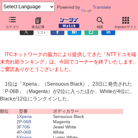
Powered by
Translate
NTTドコモ端末売れ筋ランキング（7月22日～7月28日）
カテゴリ
過去記事
検索
Impressサイト
リスト
ITCネットワークの協力により提供してきた「NTTドコモ端
末売れ筋ランキング」は、今回でコーナーを終了いたします。
ご愛読ありがとうございました。
1位は「Xperia」（Sensuous Black）。23日に発売された
「P-06B」（Magenta）が2位に入ったほか、Whiteが4位に、
Blackが12位にランクインした。
順位
型番
ボディカラー
1
Xperia
Sensuous Black
2
P-06B
Magenta
3
F706i
Jewel White
4
P-06B
White
5
Xperia
Luster White