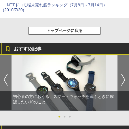
・
NTTドコモ端末売れ筋ランキング（7月8日～7月14日）
(2010/7/20)
トップページに戻る
おすすめ記事
初心者の方におくる、スマートウォッチを選ぶときに確
認したい10のこと
●
●
●