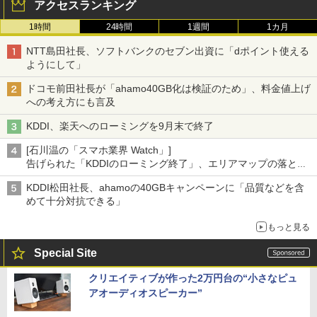
アクセスランキング
1時間
24時間
1週間
1カ月
NTT島田社長、ソフトバンクのセブン出資に「dポイント使える
ようにして」
ドコモ前田社長が「ahamo40GB化は検証のため」、料金値上げ
への考え方にも言及
KDDI、楽天へのローミングを9月末で終了
[石川温の「スマホ業界 Watch」]
告げられた「KDDIのローミング終了」、エリアマップの落とし
穴と楽天モバイルの課題
KDDI松田社長、ahamoの40GBキャンペーンに「品質などを含
めて十分対抗できる」
もっと見る
Special Site
クリエイティブが作った2万円台の“小さなピュ
アオーディオスピーカー”