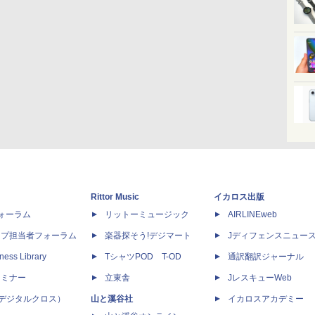
Rittor Music
イカロス出版
dフォーラム
リットーミュージック
AIRLINEweb
ップ担当者フォーラム
楽器探そう!デジマート
Jディフェンスニュー
ness Library
TシャツPOD T-OD
通訳翻訳ジャーナル
セミナー
立東舎
JレスキューWeb
 X（デジタルクロス）
山と溪谷社
イカロスアカデミー