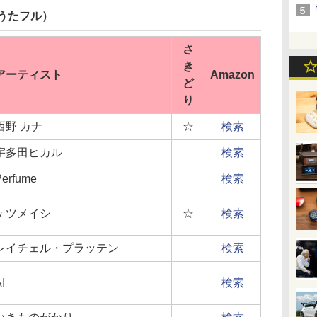
うたフル）
さ
き
アーティスト
Amazon
ど
り
西野 カナ
☆
検索
宇多田ヒカル
検索
Perfume
検索
ケツメイシ
☆
検索
レイチェル・プラッテン
検索
I
検索