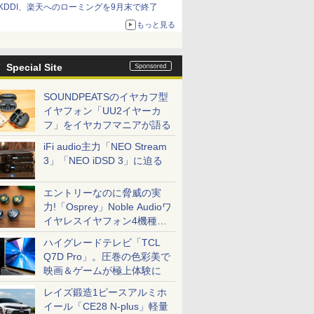
KDDI、楽天へのローミングを9月末で終了
もっと見る
Special Site
SOUNDPEATSのイヤカフ型
イヤフォン「UU2イヤーカ
フ」をイヤカフマニアが語る
iFi audio主力「NEO Stream
3」「NEO iDSD 3」に迫る
エントリーなのに脅威の実
力!「Osprey」Noble Audioワ
イヤレスイヤフォン4機種を
一気に聴く
ハイグレードテレビ「TCL
Q7D Pro」。圧巻の色彩美で
映画＆ゲームが極上体験に
レイズ鍛造1ピースアルミホ
イール「CE28 N-plus」軽量