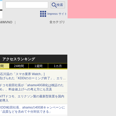
Impress サイト
全カテゴリ
M/MVNO
アクセスランキング
時間
24時間
1週間
1カ月
[石川温の「スマホ業界 Watch」]
告げられた「KDDIのローミング終了」、エリア
マップの落とし穴と楽天モバイルの課題
ドコモ前田社長が「ahamo40GB化は検証のた
め」、料金値上げへの考え方にも言及
NTTドコモ、エリクソン製の最新型装置を国内
初導入
KDDI松田社長、ahamoの40GBキャンペーンに
「品質などを含めて十分対抗できる」