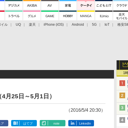
バイル
UQ
楽天
iPhone (iOS)
Android
5G
IoT
格安SI
アクセサリー
業界動向
法人向け
最新技術/その他
1
4月25日～5月1日）
（2016/5/4 20:30）
ェア
はてブ
note
LinkedIn