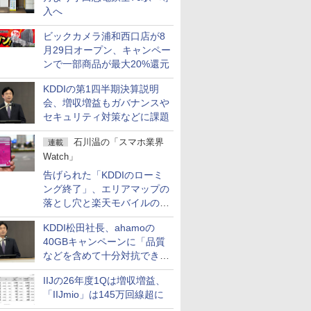
入へ
ビックカメラ浦和西口店が8
月29日オープン、キャンペー
ンで一部商品が最大20%還元
KDDIの第1四半期決算説明
会、増収増益もガバナンスや
セキュリティ対策などに課題
石川温の「スマホ業界
連載
Watch」
告げられた「KDDIのローミ
ング終了」、エリアマップの
落とし穴と楽天モバイルの課
題
KDDI松田社長、ahamoの
40GBキャンペーンに「品質
などを含めて十分対抗でき
る」
IIJの26年度1Qは増収増益、
「IIJmio」は145万回線超に