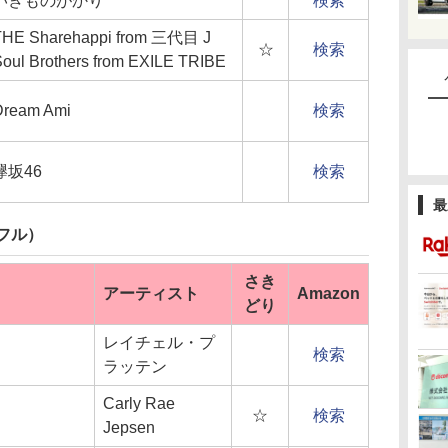
いきものがかり
検索
THE Sharehappi from 三代目 J
☆
検索
oul Brothers from EXILE TRIBE
Dream Ami
検索
欅坂46
検索
最
フル）
さき
アーティスト
Amazon
どり
レイチェル・プ
検索
ラッテン
Carly Rae
☆
検索
Jepsen