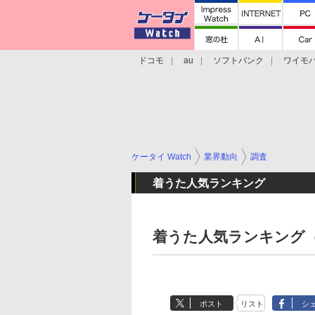
ドコモ
au
ソフトバンク
ワイモ
格安スマホ/SIMフリースマホ
周辺機器/
ケータイ Watch
業界動向
調査
着うた人気ランキング
着うた人気ランキング（
ポスト
リスト
シ