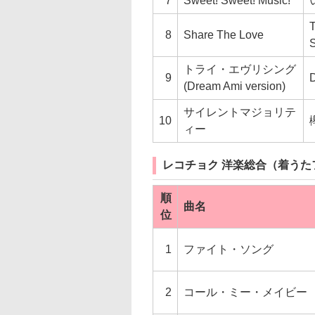
7
Sweet! Sweet! Music!
8
Share The Love
S
トライ・エヴリシング
9
(Dream Ami version)
サイレントマジョリテ
10
ィー
レコチョク 洋楽総合（着うた
順
曲名
位
1
ファイト・ソング
2
コール・ミー・メイビー