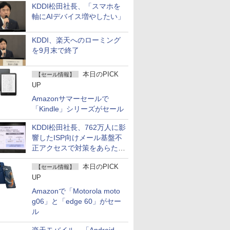
KDDI松田社長、「スマホを
軸にAIデバイス増やしたい」
KDDI、楽天へのローミング
を9月末で終了
本日のPICK
【セール情報】
UP
Amazonサマーセールで
「Kindle」シリーズがセール
KDDI松田社長、762万人に影
響したISP向けメール基盤不
正アクセスで対策をあらため
て説明
本日のPICK
【セール情報】
UP
Amazonで「Motorola moto
g06」と「edge 60」がセー
ル