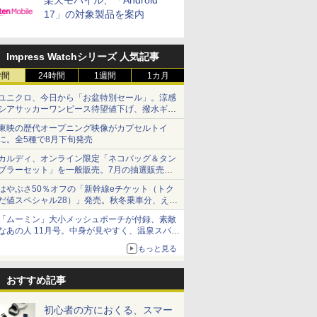
楽天モバイル、「Android
17」の対象製品を案内
Impress Watchシリーズ 人気記事
時間
24時間
1週間
1カ月
ユニクロ、今日から「お盆特別セール」。涼感
シアサッカーワンピース待望値下げ、撥水ギア
ショーツは1990円に
東映の歴代オープニング映像がカプセルトイ
に。全5種で8月下旬発売
カルディ、オンライン限定「ネコバッグ＆タン
ブラーセット」を一般販売。7月の抽選販売の
当選無効分
はやぶさ50％オフの「新幹線eチケット（トク
だ値スペシャル28）」発売。秋冬乗車分、えき
ねっと限定
「ムーミン」大小メッシュポーチが付録、素敵
なあの人 11月号。中身が見やすく、温泉スパに
も使える
もっと見る
おすすめ記事
初心者の方におくる、スマー