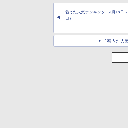
着うた人気ランキング（4月18日～
▲
日）
［着うた人