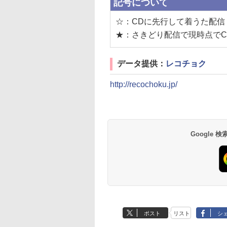
記号について
☆：CDに先行して着うた配信
★：さきどり配信で現時点でC
データ提供：
レコチョク
http://recochoku.jp/
Google
ポスト
リスト
シ