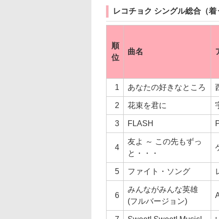
レコチョク シングル総合（着
順
曲名
位
1
あなたの好きなところ
2
花束を君に
3
FLASH
友よ ～ この先もずっ
4
と・・・
5
ファイト・ソング
みんながみんな英雄
6
A
(フルバージョン)