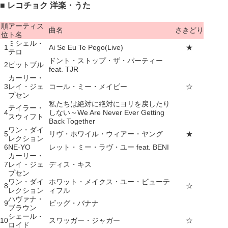
■ レコチョク 洋楽・うた
順
アーティス
曲名
さきどり
位
ト名
ミシェル・
1
Ai Se Eu Te Pego(Live)
★
テロ
ドント・ストップ・ザ・パーティー
2
ピットブル
feat. TJR
カーリー・
3
レイ・ジェ
コール・ミー・メイビー
☆
プセン
私たちは絶対に絶対にヨリを戻したり
テイラー・
4
しない～We Are Never Ever Getting
スウィフト
Back Together
ワン・ダイ
5
リヴ・ホワイル・ウィアー・ヤング
★
レクション
6
NE-YO
レット・ミー・ラヴ・ユー feat. BENI
カーリー・
7
レイ・ジェ
ディス・キス
プセン
ワン・ダイ
ホワット・メイクス・ユー・ビューテ
8
☆
レクション
ィフル
ハヴァナ・
9
ビッグ・バナナ
ブラウン
シェール・
10
スワッガー・ジャガー
☆
ロイド