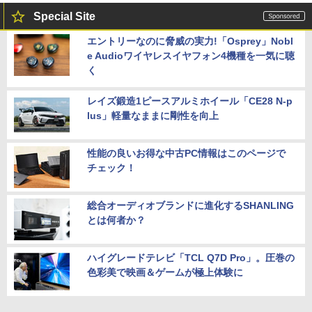
Special Site
エントリーなのに脅威の実力!「Osprey」Nobl
e Audioワイヤレスイヤフォン4機種を一気に聴
く
レイズ鍛造1ピースアルミホイール「CE28 N-p
lus」軽量なままに剛性を向上
性能の良いお得な中古PC情報はこのページで
チェック！
総合オーディオブランドに進化するSHANLING
とは何者か？
ハイグレードテレビ「TCL Q7D Pro」。圧巻の
色彩美で映画＆ゲームが極上体験に