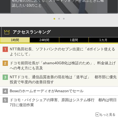
初心者の方におくる、スマートウォッチを選ぶときに確
認したい10のこと
●
●
●
アクセスランキング
1時間
24時間
1週間
1カ月
NTT島田社長、ソフトバンクのセブン出資に「dポイント使える
ようにして」
ドコモ前田社長が「ahamo40GB化は検証のため」、料金値上げ
への考え方にも言及
NTTドコモ、通信品質改善の現在地は「道半ば」 都市部に優先
投資で年度内の改善目指す
BoseのホームオーディオがAmazonでセール
ドコモ・バイクシェアの障害、原因はシステム移行 都内は明日
7日に復旧作業
もっと見る