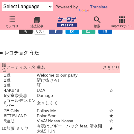
Powered by
Translate
着うた人気ランキング（10月29日～11月4日）
カテゴリ
過去記事
検索
Impressサイト
リスト
■ レコチョク うた
順
アーティスト名
曲名
さきどり
位
1
嵐
Welcome to our party
2
嵐
駆け抜けろ!
3
嵐
証
4
AKB48
UZA
☆
5
安室奈美恵
Damage
ゴールデンボン
6
女々しくて
バー
7
E-Girls
Follow Me
☆
8
FTISLAND
Polar Star
★
9
遊助
VIVA! Nossa Nossa
☆
今夜はブギー・バック feat. 清水翔
10
加藤 ミリヤ
★
太&SHUN