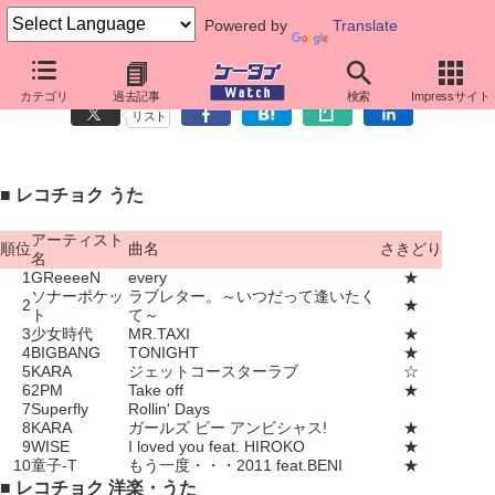
Powered by
Translate
着うた人気ランキング（4月11日～4月17日）
カテゴリ
過去記事
検索
Impressサイト
リスト
■ レコチョク うた
アーティスト
順位
曲名
さきどり
名
1
GReeeeN
every
★
ソナーポケッ
ラブレター。～いつだって逢いたく
2
★
ト
て～
3
少女時代
MR.TAXI
★
4
BIGBANG
TONIGHT
★
5
KARA
ジェットコースターラブ
☆
6
2PM
Take off
★
7
Superfly
Rollin' Days
8
KARA
ガールズ ビー アンビシャス!
★
9
WISE
I loved you feat. HIROKO
★
10
童子-T
もう一度・・・2011 feat.BENI
★
■ レコチョク 洋楽・うた