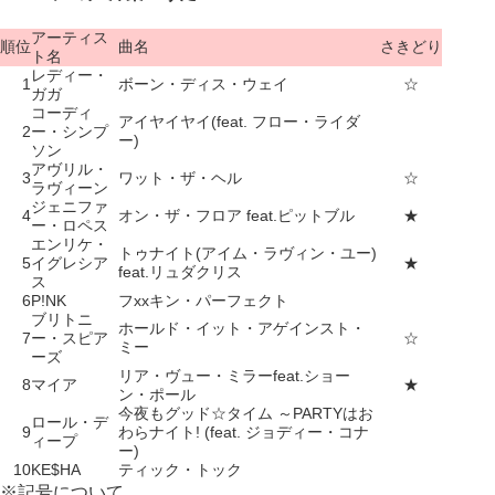
アーティス
順位
曲名
さきどり
ト名
レディー・
1
ボーン・ディス・ウェイ
☆
ガガ
コーディ
アイヤイヤイ(feat. フロー・ライダ
2
ー・シンプ
ー)
ソン
アヴリル・
3
ワット・ザ・ヘル
☆
ラヴィーン
ジェニファ
4
オン・ザ・フロア feat.ピットブル
★
ー・ロペス
エンリケ・
トゥナイト(アイム・ラヴィン・ユー)
5
イグレシア
★
feat.リュダクリス
ス
6
P!NK
フxxキン・パーフェクト
ブリトニ
ホールド・イット・アゲインスト・
7
ー・スピア
☆
ミー
ーズ
リア・ヴュー・ミラーfeat.ショー
8
マイア
★
ン・ポール
今夜もグッド☆タイム ～PARTYはお
ロール・デ
9
わらナイト! (feat. ジョディー・コナ
ィープ
ー)
10
KE$HA
ティック・トック
※記号について