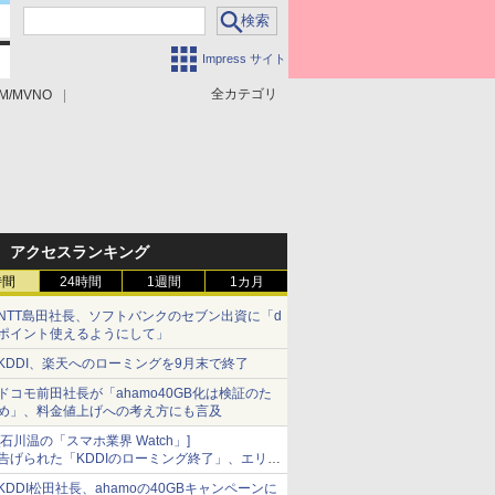
Impress サイト
全カテゴリ
M/MVNO
アクセスランキング
時間
24時間
1週間
1カ月
NTT島田社長、ソフトバンクのセブン出資に「d
ポイント使えるようにして」
KDDI、楽天へのローミングを9月末で終了
ドコモ前田社長が「ahamo40GB化は検証のた
め」、料金値上げへの考え方にも言及
[石川温の「スマホ業界 Watch」]
告げられた「KDDIのローミング終了」、エリア
マップの落とし穴と楽天モバイルの課題
KDDI松田社長、ahamoの40GBキャンペーンに