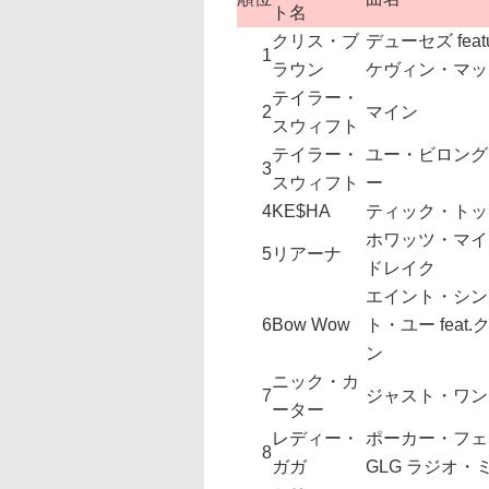
ト名
クリス・ブ
デューセズ featu
1
ラウン
ケヴィン・マッ
テイラー・
2
マイン
スウィフト
テイラー・
ユー・ビロング
3
スウィフト
ー
4
KE$HA
ティック・トッ
ホワッツ・マイ・ネ
5
リアーナ
ドレイク
エイント・シン
6
Bow Wow
ト・ユー feat
ン
ニック・カ
7
ジャスト・ワン
ーター
レディー・
ポーカー・フェイ
8
ガガ
GLG ラジオ・