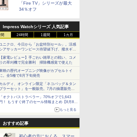
「Fire TV」シリーズが最大
34％オフ
Impress Watchシリーズ 人気記事
時間
24時間
1週間
1カ月
ユニクロ、今日から「お盆特別セール」。涼感
シアサッカーワンピース待望値下げ、撥水ギア
ショーツは1990円に
【家電レビュー】手ごわい雑草との戦い、コメ
リの草刈機で完全勝利 掃除機感覚で使えた
東映の歴代オープニング映像がカプセルトイ
に。全5種で8月下旬発売
カルディ、オンライン限定「ネコバッグ＆タン
ブラーセット」を一般販売。7月の抽選販売の
当選無効分
「オクトパストラベラー」70%オフで1,643
円！ もうすぐ終了のセール情報まとめ【8月8日
更新】
もっと見る
ニンテンドーeショップでは「大神 絶景版」が
67%オフで990円
おすすめ記事
初心者の方におくる、スマー