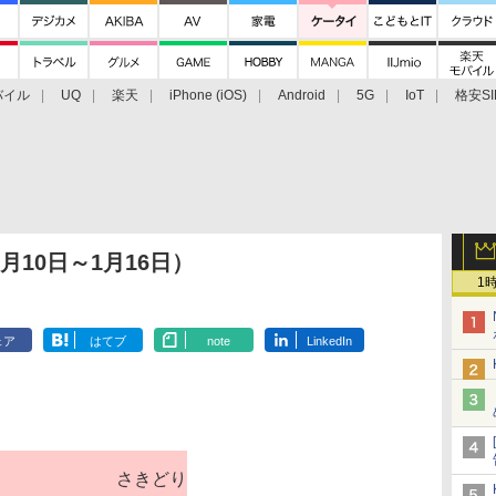
バイル
UQ
楽天
iPhone (iOS)
Android
5G
IoT
格安SI
アクセサリー
業界動向
法人向け
最新技術/その他
10日～1月16日）
1
ェア
はてブ
note
LinkedIn
さきどり