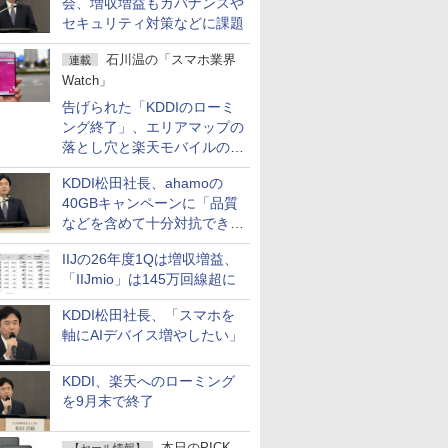
会、増収増益もガバナンスや
セキュリティ対策などに課題
石川温の「スマホ業界
連載
Watch」
告げられた「KDDIのローミ
ング終了」、エリアマップの
落とし穴と楽天モバイルの課
題
KDDI松田社長、ahamoの
40GBキャンペーンに「品質
などを含めて十分対抗でき
る」
IIJの26年度1Qは増収増益、
「IIJmio」は145万回線超に
KDDI松田社長、「スマホを
軸にAIデバイス増やしたい」
KDDI、楽天へのローミング
を9月末で終了
本日のPICK