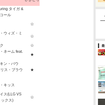
ring タイガ &
コール
☆
・ウィズ・ミ
☆
ク
☆
最
ーム feat.
★
キン・バウ
.クリス・ブラウ
★
・キッス
ス(LLG VS
☆
ミックス)