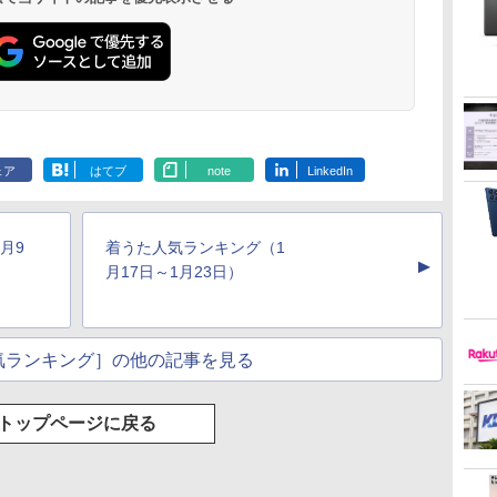
ェア
はてブ
note
LinkedIn
月9
着うた人気ランキング（1
▲
月17日～1月23日）
気ランキング］の他の記事を見る
トップページに戻る