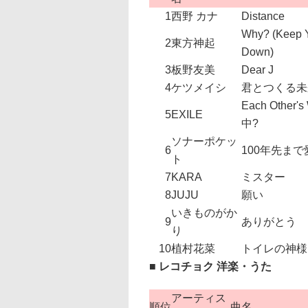
1
西野 カナ
Distance
Why? (Keep 
2
東方神起
Down)
3
板野友美
Dear J
4
ケツメイシ
君とつくる未
Each Other
5
EXILE
中?
ソナーポケッ
6
100年先ま
ト
7
KARA
ミスター
8
JUJU
願い
いきものがか
9
ありがとう
り
10
植村花菜
トイレの神様
■ レコチョク 洋楽・うた
アーティス
順位
曲名