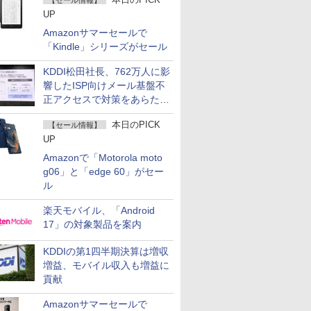
【セール情報】
UP
Amazonサマーセールで
「Kindle」シリーズがセール
KDDI松田社長、762万人に影
響したISP向けメール基盤不
正アクセスで対策をあらため
て説明
本日のPICK
【セール情報】
UP
Amazonで「Motorola moto
g06」と「edge 60」がセー
ル
楽天モバイル、「Android
17」の対象製品を案内
KDDIの第1四半期決算は増収
増益、モバイル収入も増益に
貢献
Amazonサマーセールで