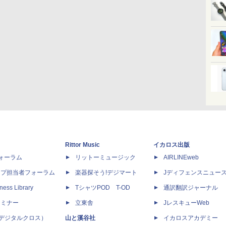
Rittor Music
イカロス出版
dフォーラム
リットーミュージック
AIRLINEweb
ップ担当者フォーラム
楽器探そう!デジマート
Jディフェンスニュー
ness Library
TシャツPOD T-OD
通訳翻訳ジャーナル
セミナー
立東舎
JレスキューWeb
 X（デジタルクロス）
山と溪谷社
イカロスアカデミー