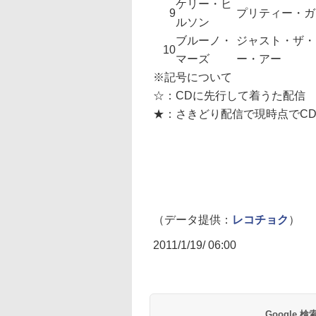
ケリー・ヒ
9
プリティー・ガ
ルソン
ブルーノ・
ジャスト・ザ・
10
マーズ
ー・アー
※記号について
☆：CDに先行して着うた配信
★：さきどり配信で現時点でC
（データ提供：
レコチョク
）
2011/1/19/ 06:00
Google