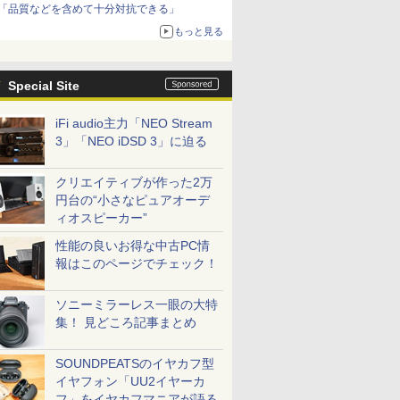
「品質などを含めて十分対抗できる」
もっと見る
Special Site
iFi audio主力「NEO Stream
3」「NEO iDSD 3」に迫る
クリエイティブが作った2万
円台の“小さなピュアオーデ
ィオスピーカー”
性能の良いお得な中古PC情
報はこのページでチェック！
ソニーミラーレス一眼の大特
集！ 見どころ記事まとめ
SOUNDPEATSのイヤカフ型
イヤフォン「UU2イヤーカ
フ」をイヤカフマニアが語る