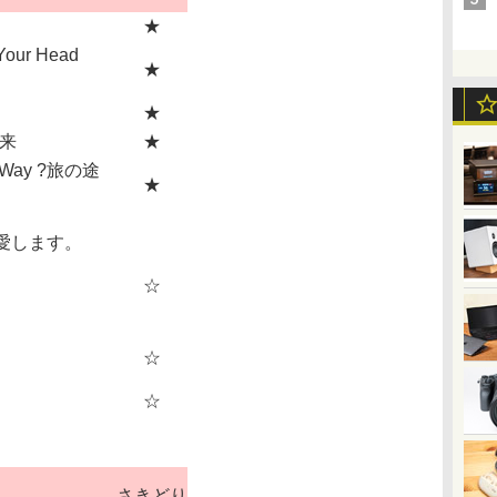
★
Your Head
★
★
来
★
's Way ?旅の途
★
で愛します。
☆
☆
☆
さきどり