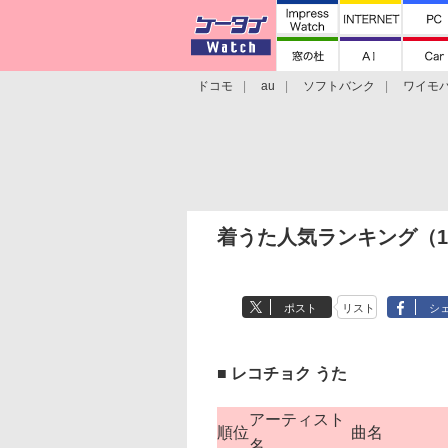
ドコモ
au
ソフトバンク
ワイモ
格安スマホ/SIMフリースマホ
周辺機器/
着うた人気ランキング（1月
ポスト
リスト
シ
■ レコチョク うた
アーティスト
順位
曲名
名