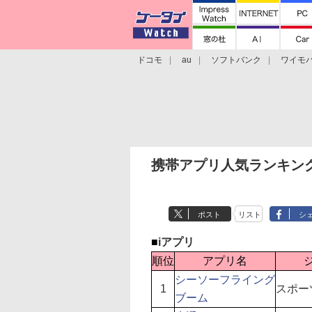
ドコモ
au
ソフトバンク
ワイモ
格安スマホ/SIMフリースマホ
周辺機器/
携帯アプリ人気ランキング（
ポスト
リスト
シ
■
iアプリ
順位
アプリ名
シーソーフライング
1
スポー
ブーム