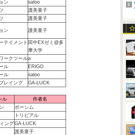
ョン
satoo
ツ
護美童子
ツ
護美童子
ョン
護美童子
ーテイメント
田中EXゼミ@多
摩大学
ワークツール
a
ール
ERIGO
ール
satoo
プレイング
GA-LUCK
ンル
作者名
ン
ボーシム
トリビアル
ィング
GA-LUCK
護美童子