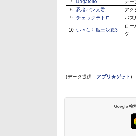
7
Bagatelle
テー
8
忍者パン太君
アク
9
チェックテトロ
パズ
ロー
10
いきなり魔王決戦3
グ
(データ提供：
アプリ★ゲット
)
Google