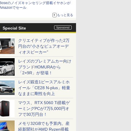
Boseのノイズキャンセリング搭載イヤホンが
Amazonでセール
もっと見る
Special Site
クリエイティブが作った2万
円台の“小さなピュアオーデ
ィオスピーカー”
レイズのプレミアムカー向け
ブランドHOMURAから
「2×9R」が登場！
レイズ鍛造1ピースアルミホ
イール「CE28 N-plus」軽量
なままに剛性を向上
マウス、RTX 5060 Ti搭載ゲ
ーミングPCが7万5,000円オ
フで30万円台！
メモリ32GBでも予算内。産
経新聞社がAMD Ryzen搭載