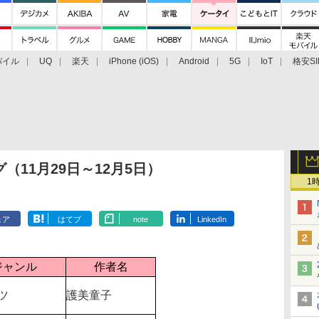
バイル
UQ
楽天
iPhone (iOS)
Android
5G
IoT
格安SI
アクセサリー
業界動向
法人向け
最新技術/その他
11月29日～12月5日）
1
ェア
はてブ
note
LinkedIn
ジャンル
作者名
ツ
護美童子