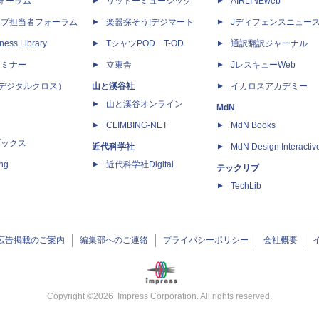
dフォーラム
リットーミュージック
AIRLINEweb
ップ担当者フォーラム
楽器探そう!デジマート
Jディフェンスニュー
ness Library
TシャツPOD T-OD
通訳翻訳ジャーナル
セミナー
立東舎
JレスキューWeb
 X（デジタルクロス）
山と溪谷社
イカロスアカデミー
山と溪谷オンライン
MdN
CLIMBING-NET
MdN Books
ブックス
近代科学社
MdN Design Interactiv
ing
近代科学社Digital
テックリブ
TechLib
広告掲載のご案内
編集部へのご連絡
プライバシーポリシー
会社概要
Copyright ©
2026
Impress Corporation. All rights reserved.