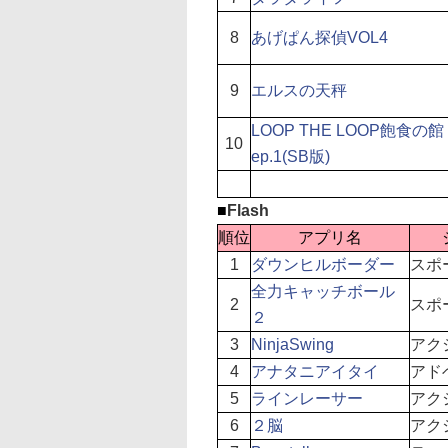
8
あげぱん探偵VOL4
9
エルスの天秤
LOOP THE LOOP飽食の館
10
ep.1(SB版)
■
Flash
順位
アプリ名
1
ダウンヒルボーダー
スポ
全力キャッチボール
2
スポ
２
3
NinjaSwing
アク
4
アナタニアイタイ
アド
5
ラインレーサー
アク
6
２脳
アク