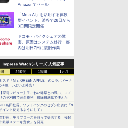
Amazonでセール
「Meta AI」を活用する体験
型イベント、渋谷で28日から
3日間限定開催
ドコモ・バイクシェアの障
害、原因はシステム移行 都
内は明日7日に復旧作業
Impress Watchシリーズ 人気記事
時間
24時間
1週間
1カ月
ミスド「Mrs. GREEN APPLE」のコラボドーナ
ツ4種、いよいよ発売！
【家電レビュー】手ごわい雑草との戦い、コメ
リの草刈機で完全勝利 掃除機感覚で使えた
NTT島田社長、ソフトバンクのセブン出資に「d
ポイント使えるようにして」
吉野家、牛リブロースを熱々で提供する「極旨
牛鉄板ステーキ定食」を発売