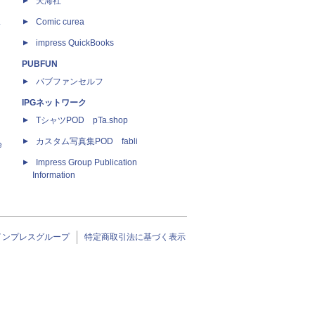
天海社
ス
Comic curea
impress QuickBooks
PUBFUN
パブファンセルフ
IPGネットワーク
TシャツPOD pTa.shop
カスタム写真集POD fabli
e
Impress Group Publication
Information
インプレスグループ
特定商取引法に基づく表示