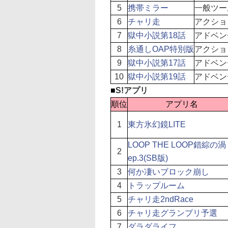
5
携帯ミラー
一般ツー
6
チャリ走
アクショ
7
獄中小説第18話
アドベン
8
糸通しOAP特別版
アクショ
9
獄中小説第17話
アドベン
10
獄中小説第19話
アドベン
■
S!アプリ
順位
アプリ名
1
東方氷幻鏡LITE
LOOP THE LOOP錯綜の渦
2
ep.3(SB版)
3
何か凄いブロック崩し
4
トラップルーム
5
チャリ走2ndRace
6
チャリ走グランプリ予選
7
ダラダライフ