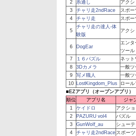
2
糸通し
アクシ
3
チャリ走2ndRace
スポー
4
チャリ走
スポー
チャリ走の達人-体
5
アクシ
験版
エンタ
6
DogEar
ツール
7
１６パズル
ネット
8
3Dカメラ
一般ツ
9
写メ職人
一般ツ
10
LostKingdom_Plus
ロール
■
EZアプリ（オープンアプリ）
順位
アプリ名
ジャ
1
ケイドロ
アクショ
2
PAZURU vol4
パズル
3
GunWolf_au
シューテ
4
チャリ走2ndRace
スポーツ