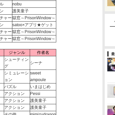
ル
nobu
ン
護美童子
チャー
獄窓～PrisonWindow～
ン
satoo×アプリ★ゲット
チャー
獄窓～PrisonWindow～
チャー
獄窓～PrisonWindow～
ジャンル
作者名
最
シューティン
シーナ
グ
シミュレーシ
sweet
ョン
ampoule
パズル
いまはじめ
アクション
Pessi
アクション
護美童子
アクション
護美童子
その他
mimizudragon