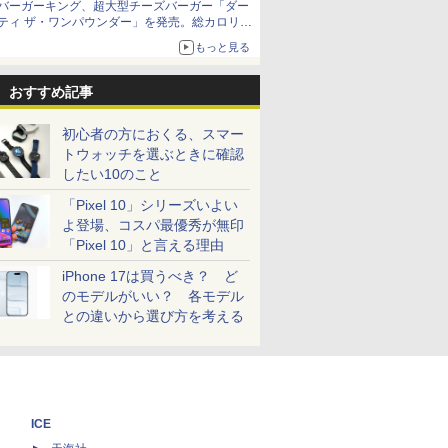
バーガーキング、超大型チーズバーガー「ダー
ティ ザ・ワンパウンダー」を発売。総カロリー
約1656kcal、総重量約527g！
もっと見る
おすすめ記事
初心者の方におくる、スマー
トウォッチを選ぶときに確認
したい10のこと
「Pixel 10」シリーズいよい
よ登場、コスパ最優秀が無印
「Pixel 10」と言える理由
iPhone 17は買うべき？ ど
のモデルがいい？ 各モデル
との違いから選び方を考える
ICE