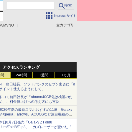
Impress サイト
全カテゴリ
M/MVNO
アクセスランキング
時間
24時間
1週間
1カ月
NTT島田社長、ソフトバンクのセブン出資に「d
ポイント使えるようにして」
ドコモ前田社長が「ahamo40GB化は検証のた
め」、料金値上げへの考え方にも言及
2026年夏の最新スマホおすすめ11選 Galaxy
やXperia、arrows、AQUOSなど注目機種の特
徴は
本日8月7日発売「Galaxy Z Fold8
Ultra/Fold8/Flip8」、カズレーザーが驚いた「そ
ば屋のメニュー並みの薄さ」