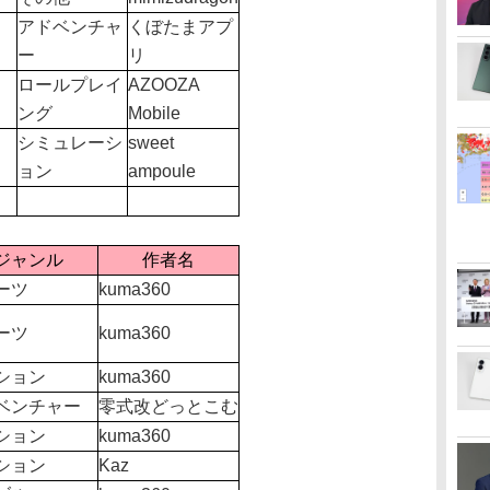
アドベンチャ
くぼたまアプ
ー
リ
ロールプレイ
AZOOZA
ング
Mobile
シミュレーシ
sweet
ョン
ampoule
ジャンル
作者名
ーツ
kuma360
ーツ
kuma360
ション
kuma360
ベンチャー
零式改どっとこむ
ション
kuma360
ション
Kaz