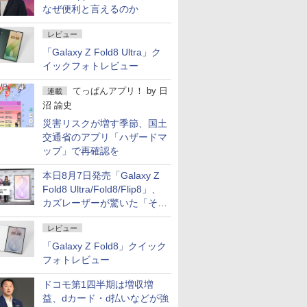
なぜ便利と言えるのか
レビュー
「Galaxy Z Fold8 Ultra」ク
イックフォトレビュー
てっぱんアプリ！
by
日
連載
沼 諭史
災害リスクが増す季節、国土
交通省のアプリ「ハザードマ
ップ」で再確認を
本日8月7日発売「Galaxy Z
Fold8 Ultra/Fold8/Flip8」、
カズレーザーが驚いた「そば
屋のメニュー並みの薄さ」
レビュー
「Galaxy Z Fold8」クイック
フォトレビュー
ドコモ第1四半期は増収増
益、dカード・d払いなどが強