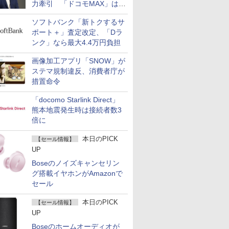
力牽引 「ドコモMAX」は
400万契約突破
ソフトバンク「新トクするサ
ポート＋」査定改定、「Dラ
ンク」なら最大4.4万円負担
画像加工アプリ「SNOW」が
ステマ規制違反、消費者庁が
措置命令
「docomo Starlink Direct」
熊本地震発生時は接続者数3
倍に
本日のPICK
【セール情報】
UP
Boseのノイズキャンセリン
グ搭載イヤホンがAmazonで
セール
本日のPICK
【セール情報】
UP
Boseのホームオーディオが