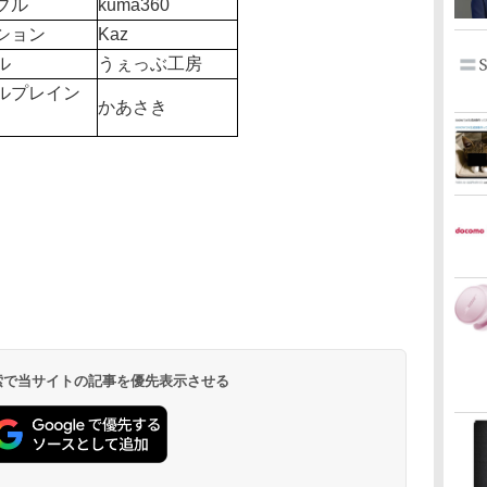
ブル
kuma360
ション
Kaz
ル
うぇっぶ工房
ルプレイン
かあさき
 検索で当サイトの記事を優先表示させる