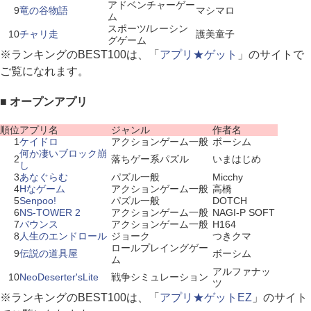
アドベンチャーゲー
9
竜の谷物語
マシマロ
ム
スポーツ/レーシン
10
チャリ走
護美童子
グゲーム
※ランキングのBEST100は、「
アプリ★ゲット
」のサイトで
ご覧になれます。
■ オープンアプリ
順位
アプリ名
ジャンル
作者名
1
ケイドロ
アクションゲーム一般
ボーシム
何か凄いブロック崩
2
落ちゲー系パズル
いまはじめ
し
3
あなぐらむ
パズル一般
Micchy
4
Hなゲーム
アクションゲーム一般
高橋
5
Senpoo!
パズル一般
DOTCH
6
NS-TOWER 2
アクションゲーム一般
NAGI-P SOFT
7
バウンス
アクションゲーム一般
H164
8
人生のエンドロール
ジョーク
つきクマ
ロールプレイングゲー
9
伝説の道具屋
ボーシム
ム
アルファナッ
10
NeoDeserter'sLite
戦争シミュレーション
ツ
※ランキングのBEST100は、「
アプリ★ゲットEZ
」のサイト