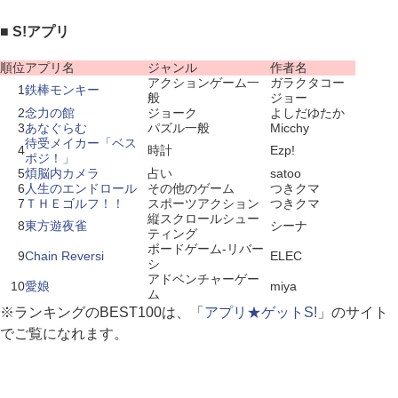
■ S!アプリ
順位
アプリ名
ジャンル
作者名
アクションゲーム一
ガラクタコー
1
鉄棒モンキー
般
ジョー
2
念力の館
ジョーク
よしだゆたか
3
あなぐらむ
パズル一般
Micchy
待受メイカー「ベス
4
時計
Ezp!
ポジ！」
5
煩脳内カメラ
占い
satoo
6
人生のエンドロール
その他のゲーム
つきクマ
7
ＴＨＥゴルフ！！
スポーツアクション
つきクマ
縦スクロールシュー
8
東方遊夜雀
シーナ
ティング
ボードゲーム-リバー
9
Chain Reversi
ELEC
シ
アドベンチャーゲー
10
愛娘
miya
ム
※ランキングのBEST100は、「
アプリ★ゲットS!
」のサイト
でご覧になれます。