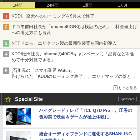
1時間
24時間
1週間
1カ月
KDDI、楽天へのローミングを9月末で終了
ドコモ前田社長が「ahamo40GB化は検証のため」、料金値上げ
への考え方にも言及
NTTドコモ、エリクソン製の最新型装置を国内初導入
KDDI松田社長、ahamoの40GBキャンペーンに「品質などを含
めて十分対抗できる」
[石川温の「スマホ業界 Watch」]
告げられた「KDDIのローミング終了」、エリアマップの落とし
穴と楽天モバイルの課題
もっと見る
Special Site
ハイグレードテレビ「TCL Q7D Pro」。圧巻の
色彩美で映画＆ゲームが極上体験に
総合オーディオブランドに進化するSHANLING