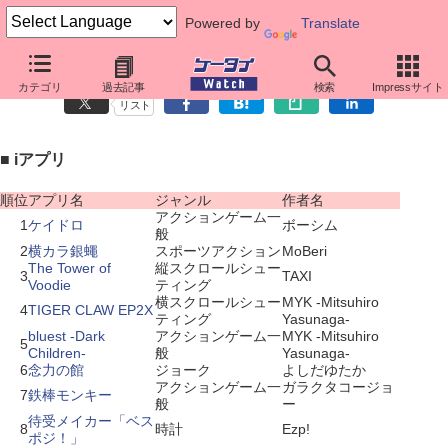
Powered by
Translate
携帯アプリ人気ランキング（5月17日～5月23日）
カテゴリ
過去記事
検索
Impressサイト
リスト
■ iアプリ
順位
アプリ名
ジャンル
作者名
アクションゲーム一
1
ケイドロ
ボーシム
般
2
横カラ銀蠅
スポーツアクション
MoBeri
The Tower of
縦スクロールシュー
3
TAXI
Voodie
ティング
横スクロールシュー
MYK -Mitsuhiro
4
TIGER CLAW EP2X
ティング
Yasunaga-
bluest -Dark
アクションゲーム一
MYK -Mitsuhiro
5
Children-
般
Yasunaga-
6
念力の館
ジョーク
よしだゆたか
アクションゲーム一
ガラクタコージョ
7
鉄棒モンキー
般
ー
待受メイカー「ベス
8
時計
Ezp!
ポジ！」