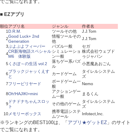
でご覧になれます。
■ EZアプリ
順位
アプリ名
ジャンル
作者名
1
D.R.M.
ツールその他
J.J.Tom
Good Luck+ 2nd
情報ツールその
2
J.J.Tom
Generation
他
3
ぷよぷよフィーバー
パズル一般
セガ
CR新海物語スペシャル
シミュレーショ
株式会社ウェブド
4
M6 体験版
ン一般
ゥジャパン
落ちゲー系パズ
5
くさぽ～の生活 vol.2
小悪魔あおごん
ル
ブラックジャッくえす
タイレルシステム
6
カードゲーム
と
ズ
ボードゲーム一
7
フリービリヤード
Nemo
般
アクションゲー
8
Oh!HAJIKI+mini
まるくん
ム一般
ドナドナちゃんスロッ
タイレルシステム
9
その他のゲーム
ト
ズ
携帯電話システ
10
メモリーボックス
Infotect,Inc.
ムツール
※ランキングのBEST100は、「
アプリ★ゲットEZ
」のサイト
でご覧になれます。