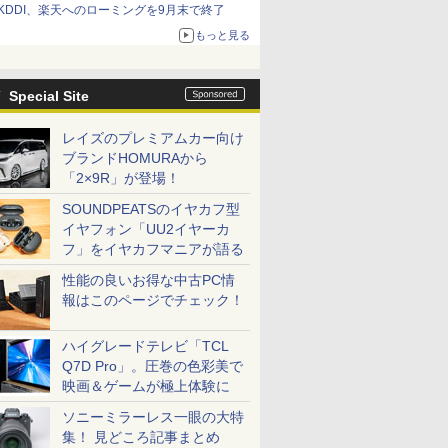
KDDI、楽天へのローミングを9月末で終了
もっと見る
Special Site
レイズのプレミアムカー向け
ブランドHOMURAから
「2×9R」が登場！
SOUNDPEATSのイヤカフ型
イヤフォン「UU2イヤーカ
フ」をイヤカフマニアが語る
性能の良いお得な中古PC情
報はこのページでチェック！
ハイグレードテレビ「TCL
Q7D Pro」。圧巻の色彩美で
映画＆ゲームが極上体験に
ソニーミラーレス一眼の大特
集！ 見どころ記事まとめ