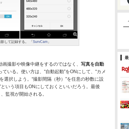
影して記録する。 「
SurvCam
」
最
動画撮影や映像中継をするのではなく、
写真を自動
ている。使い方は、“自動起動”をONにして、“カメ
を選択しよう。“撮影間隔（秒）”を任意の秒数に設
”という項目もONにしておくといいだろう。最後
と、監視が開始される。