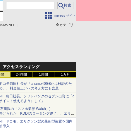
Impress サイト
全カテゴリ
M/MVNO
アクセスランキング
時間
24時間
1週間
1カ月
ドコモ前田社長が「ahamo40GB化は検証のた
め」、料金値上げへの考え方にも言及
NTT島田社長、ソフトバンクのセブン出資に「d
ポイント使えるようにして」
[石川温の「スマホ業界 Watch」]
告げられた「KDDIのローミング終了」、エリア
マップの落とし穴と楽天モバイルの課題
NTTドコモ、エリクソン製の最新型装置を国内
初導入