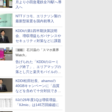
月より小田急電鉄全70駅へ導
入へ
NTTドコモ、エリクソン製の
最新型装置を国内初導入
KDDIの第1四半期決算説明
会、増収増益もガバナンスや
セキュリティ対策などに課題
石川温の「スマホ業界
連載
Watch」
告げられた「KDDIのローミ
ング終了」、エリアマップの
落とし穴と楽天モバイルの課
題
KDDI松田社長、ahamoの
40GBキャンペーンに「品質
などを含めて十分対抗でき
る」
IIJの26年度1Qは増収増益、
「IIJmio」は145万回線超に