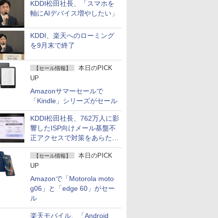
KDDI松田社長、「スマホを
軸にAIデバイス増やしたい」
KDDI、楽天へのローミング
を9月末で終了
本日のPICK
【セール情報】
UP
Amazonサマーセールで
「Kindle」シリーズがセール
KDDI松田社長、762万人に影
響したISP向けメール基盤不
正アクセスで対策をあらため
て説明
本日のPICK
【セール情報】
UP
Amazonで「Motorola moto
g06」と「edge 60」がセー
ル
楽天モバイル、「Android