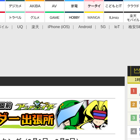
バイル
UQ
楽天
iPhone (iOS)
Android
5G
IoT
格安SI
アクセサリー
業界動向
法人向け
最新技術/その他
1