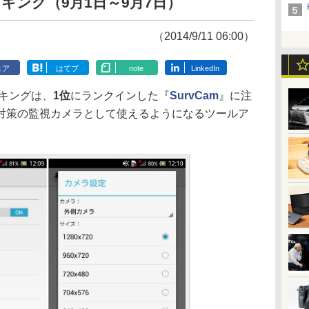
ンキング（9月1日～9月7日）
（2014/9/11 06:00）
ェア
はてブ
note
LinkedIn
キングは、
1位
にランクインした『
SurvCam
』に注
対策の監視カメラとして使えるようになるツールア