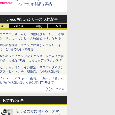
17」の対象製品を案内
Impress Watchシリーズ 人気記事
時間
24時間
1週間
1カ月
ユニクロ、今日から「お盆特別セール」。涼感
シアサッカーワンピース待望値下げ、撥水ギア
ショーツは1990円に
東映の歴代オープニング映像がカプセルトイ
に。全5種で8月下旬発売
令和のファミコンディスクシステム？安価に書
き換え可能なGB用「しましまディスクシステ
ム」
カルディ、オンライン限定「ネコバッグ＆タン
ブラーセット」を一般販売。7月の抽選販売の
当選無効分
イオン、ウイスキー「山崎」「白州」「響」な
ど7種を抽選販売。応募は本日20時まで
もっと見る
おすすめ記事
初心者の方におくる、スマー