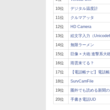
10位
デジタル温度計
11位
クルマアッタ
12位
HD Camera
13位
絵文字入力（Unicode
14位
無限ラーメン
15位
巨像 × 大砲 進撃系
16位
雨雲来てる？
17位
【電話帳ナビ】電話帳
18位
SurvCamFile
19位
圏外でも読める新聞のよ
20位
手書き電話UD