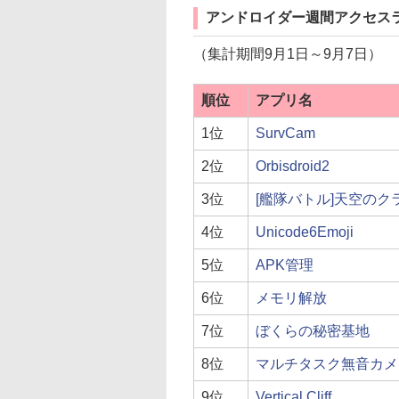
アンドロイダー週間アクセスラ
（集計期間9月1日～9月7日）
順位
アプリ名
1位
SurvCam
2位
Orbisdroid2
3位
[艦隊バトル]天空の
4位
Unicode6Emoji
5位
APK管理
6位
メモリ解放
7位
ぼくらの秘密基地
8位
マルチタスク無音カメラ
9位
Vertical Cliff