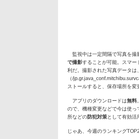
監視中は一定間隔で写真を撮影
で撮影
することが可能。スマー
利だ。撮影された写真データは
（/jp.gr.java_conf.mit
ストールすると、保存場所を変
アプリのダウンロードは
無料
ので、機種変更などで今は使っ
所などの
防犯対策
として有効活
じゃあ、今週のランキングTOP