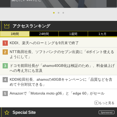
●
●
●
アクセスランキング
1時間
24時間
1週間
1カ月
KDDI、楽天へのローミングを9月末で終了
NTT島田社長、ソフトバンクのセブン出資に「dポイント使える
ようにして」
ドコモ前田社長が「ahamo40GB化は検証のため」、料金値上げ
への考え方にも言及
KDDI松田社長、ahamoの40GBキャンペーンに「品質などを含
めて十分対抗できる」
Amazonで「Motorola moto g06」と「edge 60」がセール
もっと見る
Special Site