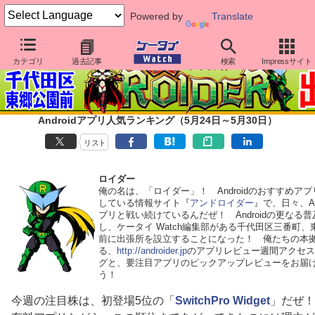
Powered by
Translate
カテゴリ
過去記事
検索
Impressサイト
Androidアプリ人気ランキング（5月24日～5月30日）
リスト
ロイダー
俺の名は、「ロイダー」！ Androidのおすすめア
している情報サイト『
アンドロイダー
』で、日々、And
プリと戦い続けているんだぜ！ Androidの更なる
し、ケータイ Watch編集部がある千代田区三番町、
前に出張所を設立することになった！ 俺たちの本
る、
http://androider.jp
のアプリレビュー週間アクセス
グと、要注目アプリのピックアップレビューをお届
う！
今週の注目株は、初登場5位の「
SwitchPro Widget
」だぜ！