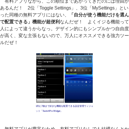
有料アプリながら、この順位まであがってきたのには理由が
あるんだ！ 2位「Toggle Settings」、3位「MySettings」とい
った同種の無料アプリにはない、
「自分が使う機能だけを選ん
で配置できる」機能が超便利
なんだぜ！ よくイジる機能って
人によって違うからなっ。デザイン的にもシンプルかつ自由度
が高く、変な主張もないので、万人にオススメできる強力ツー
ルだぜ！
1列に7個まで好きな機能を配置できる設定管理ウィジェ
ット「SwitchPro Widget」
無料アプリが豊富なため、有料アプリなしでも結構なんとか