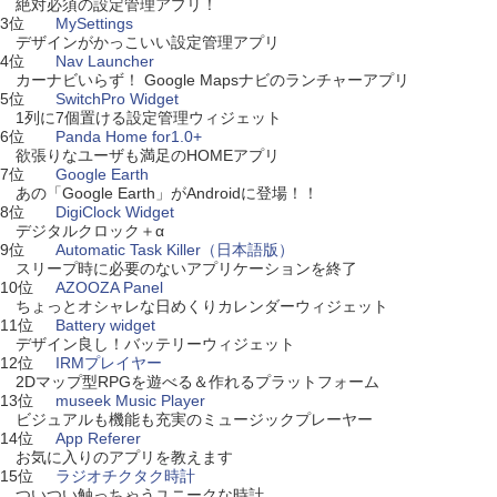
絶対必須の設定管理アプリ！
3位
MySettings
デザインがかっこいい設定管理アプリ
4位
Nav Launcher
カーナビいらず！ Google Mapsナビのランチャーアプリ
5位
SwitchPro Widget
1列に7個置ける設定管理ウィジェット
6位
Panda Home for1.0+
欲張りなユーザも満足のHOMEアプリ
7位
Google Earth
あの「Google Earth」がAndroidに登場！！
8位
DigiClock Widget
デジタルクロック＋α
9位
Automatic Task Killer（日本語版）
スリープ時に必要のないアプリケーションを終了
10位
AZOOZA Panel
ちょっとオシャレな日めくりカレンダーウィジェット
11位
Battery widget
デザイン良し！バッテリーウィジェット
12位
IRMプレイヤー
2Dマップ型RPGを遊べる＆作れるプラットフォーム
13位
museek Music Player
ビジュアルも機能も充実のミュージックプレーヤー
14位
App Referer
お気に入りのアプリを教えます
15位
ラジオチクタク時計
ついつい触っちゃうユニークな時計