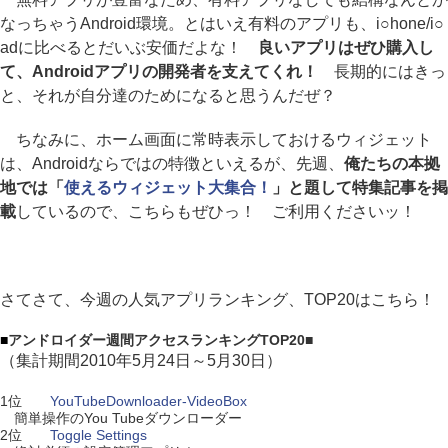
なっちゃうAndroid環境。とはいえ有料のアプリも、i○hone/i○
adに比べるとだいぶ安価だよな！
良いアプリはぜひ購入し
て、Androidアプリの開発者を支えてくれ！
長期的にはきっ
と、それが自分達のためになると思うんだぜ？
ちなみに、ホーム画面に常時表示しておけるウィジェット
は、Androidならではの特徴といえるが、先週、
俺たちの本拠
地では「
使えるウィジェット大集合！
」と題して特集記事を掲
載
しているので、こちらもぜひっ！ ご利用くださいッ！
さてさて、今週の人気アプリランキング、TOP20はこちら！
■
アンドロイダー週間アクセスランキングTOP20■
（集計期間2010年5月24日～5月30日）
1位
YouTubeDownloader-VideoBox
簡単操作のYou Tubeダウンローダー
2位
Toggle Settings