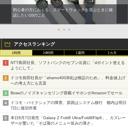
初心者の方におくる、スマートウォッチを選ぶときに確
認したい10のこと
●
●
●
アクセスランキング
1時間
24時間
1週間
1カ月
NTT島田社長、ソフトバンクのセブン出資に「dポイント使える
ようにして」
ドコモ前田社長が「ahamo40GB化は検証のため」、料金値上げ
への考え方にも言及
Boseのノイズキャンセリング搭載イヤホンがAmazonでセール
ドコモ・バイクシェアの障害、原因はシステム移行 都内は明日
7日に復旧作業
本日8月7日発売「Galaxy Z Fold8 Ultra/Fold8/Flip8」、カズレー
ザーが驚いた「そば屋のメニュー並みの薄さ」