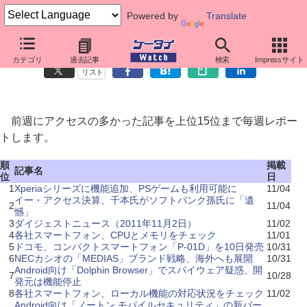
Powered by
Translate
先週のニュースアクセス
カテゴリ
過去記事
検索
Impressサイト
リスト
前週にアクセスの多かった記事を上位15位まで毎週レポー
トします。
順
掲載
記事名
位
日
1
Xperiaシリーズに機能追加、PSゲームも利用可能に
11/04
イー・アクセス決算、千本氏がソフトバンク孫氏に「遺
2
11/04
憾」
3
ダイジェストニュース（2011年11月2日）
11/02
4
各社スマートフォン、CPUとメモリをチェック
11/01
5
ドコモ、コンパクトスマートフォン「P-01D」を10日発売
10/31
6
NECカシオの「MEDIAS」ブランド戦略、海外へも展開
10/31
Android向け「Dolphin Browser」でスパイウェア疑惑、開
7
10/28
発元は機能停止
8
各社スマートフォン、ローカル機能の対応状況をチェック
11/02
Android向け「ノートン モバイルセキュリティ」の新バー