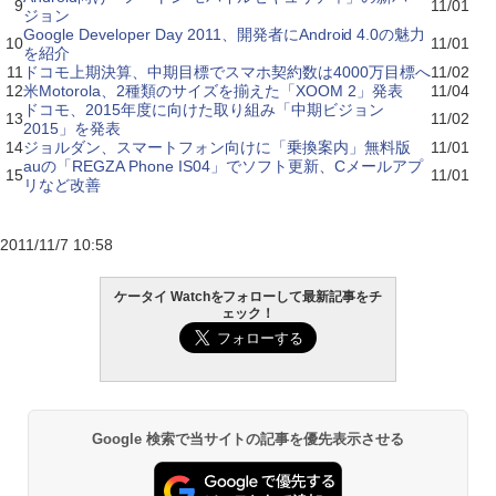
9
11/01
ジョン
Google Developer Day 2011、開発者にAndroid 4.0の魅力
10
11/01
を紹介
11
ドコモ上期決算、中期目標でスマホ契約数は4000万目標へ
11/02
12
米Motorola、2種類のサイズを揃えた「XOOM 2」発表
11/04
ドコモ、2015年度に向けた取り組み「中期ビジョン
13
11/02
2015」を発表
14
ジョルダン、スマートフォン向けに「乗換案内」無料版
11/01
auの「REGZA Phone IS04」でソフト更新、Cメールアプ
15
11/01
リなど改善
2011/11/7 10:58
ケータイ Watchをフォローして最新記事をチ
ェック！
Google 検索で当サイトの記事を優先表示させる