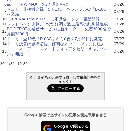
8
au、「＋WiMAX」を2カ月無料に
07/26
ドコモ、非接触充電「SH-13C」やシンプルな「L-10C」
9
07/28
を発売
10
「XPERIA acro IS11S」に不具合、ソフト更新開始
07/26
11
ソフトバンク決算、“本業”好調で過去最高の純利益達成
07/28
PC DEPOTの通信サービスに新ルーター、先着3000名で
12
07/26
月額3490円
13
ドコモ、全12色「P-06C」から6色を7月29日に発売
07/27
14
ドコモ決算は減収増益、好調なスマートフォンに注力
07/29
ソニーストア、「スマートフォンアクセリーキャンペー
15
07/26
ン」開始
2011/8/1 12:39
ケータイ Watchをフォローして最新記事をチ
ェック！
Google 検索で当サイトの記事を優先表示させる