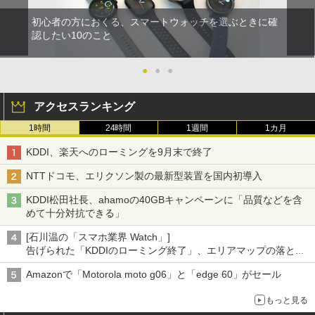
初心者の方におくる、スマートウォッチを選ぶときに確
認したい10のこと
●
●
●
アクセスランキング
1時間
24時間
1週間
1カ月
KDDI、楽天へのローミングを9月末で終了
NTTドコモ、エリクソン製の最新型装置を国内初導入
KDDI松田社長、ahamoの40GBキャンペーンに「品質などを含
めて十分対抗できる」
[石川温の「スマホ業界 Watch」]
告げられた「KDDIのローミング終了」、エリアマップの落とし
穴と楽天モバイルの課題
Amazonで「Motorola moto g06」と「edge 60」がセール
もっと見る