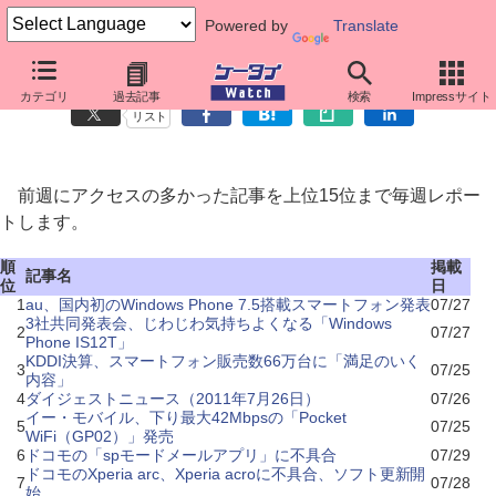
Powered by
Translate
先週のニュースアクセス
カテゴリ
過去記事
検索
Impressサイト
リスト
前週にアクセスの多かった記事を上位15位まで毎週レポー
トします。
順
掲載
記事名
位
日
1
au、国内初のWindows Phone 7.5搭載スマートフォン発表
07/27
3社共同発表会、じわじわ気持ちよくなる「Windows
2
07/27
Phone IS12T」
KDDI決算、スマートフォン販売数66万台に「満足のいく
3
07/25
内容」
4
ダイジェストニュース（2011年7月26日）
07/26
イー・モバイル、下り最大42Mbpsの「Pocket
5
07/25
WiFi（GP02）」発売
6
ドコモの「spモードメールアプリ」に不具合
07/29
ドコモのXperia arc、Xperia acroに不具合、ソフト更新開
7
07/28
始