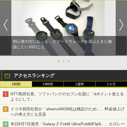
初心者の方におくる、スマートウォッチを選ぶときに確
認したい10のこと
●
●
●
アクセスランキング
1時間
24時間
1週間
1カ月
NTT島田社長、ソフトバンクのセブン出資に「dポイント使える
ようにして」
ドコモ前田社長が「ahamo40GB化は検証のため」、料金値上げ
への考え方にも言及
本日8月7日発売「Galaxy Z Fold8 Ultra/Fold8/Flip8」、カズレー