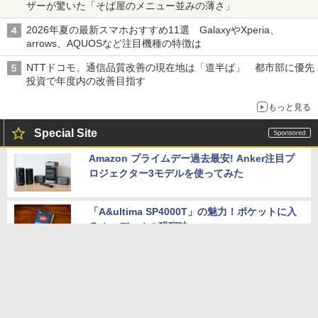
ザーが驚いた「そば屋のメニュー並みの薄さ」
2026年夏の最新スマホおすすめ11選 GalaxyやXperia、
arrows、AQUOSなど注目機種の特徴は
NTTドコモ、通信品質改善の現在地は「道半ば」 都市部に優先
投資で年度内の改善目指す
もっと見る
Special Site
Amazon プライムデー過去最安! Anker注目プ
ロジェクター3モデルを使ってみた
「A&ultima SP4000T」の魅力！ポケットに入
るオーディオの醍醐味
レイズ鍛造1ピースアルミホイール「CE28 N-p
lus」軽量なままに剛性を向上