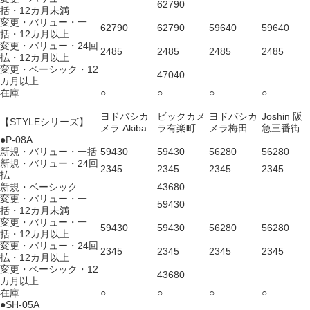
62790
括・12カ月未満
変更・バリュー・一
62790
62790
59640
59640
括・12カ月以上
変更・バリュー・24回
2485
2485
2485
2485
払・12カ月以上
変更・ベーシック・12
47040
カ月以上
在庫
○
○
○
○
ヨドバシカ
ビックカメ
ヨドバシカ
Joshin 阪
【STYLEシリーズ】
メラ Akiba
ラ有楽町
メラ梅田
急三番街
●P-08A
新規・バリュー・一括
59430
59430
56280
56280
新規・バリュー・24回
2345
2345
2345
2345
払
新規・ベーシック
43680
変更・バリュー・一
59430
括・12カ月未満
変更・バリュー・一
59430
59430
56280
56280
括・12カ月以上
変更・バリュー・24回
2345
2345
2345
2345
払・12カ月以上
変更・ベーシック・12
43680
カ月以上
在庫
○
○
○
○
●SH-05A