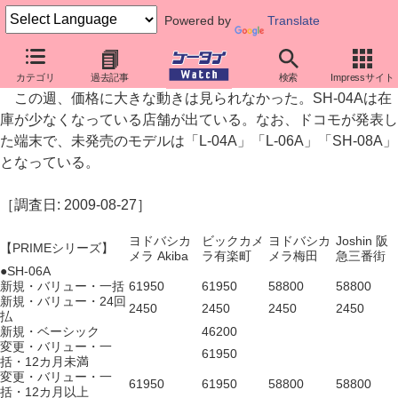
Powered by
Translate
ドコモ端末価格調査： 価格に大きな動きは無し
カテゴリ
過去記事
検索
Impressサイト
この週、価格に大きな動きは見られなかった。SH-04Aは在
庫が少なくなっている店舗が出ている。なお、ドコモが発表し
た端末で、未発売のモデルは「L-04A」「L-06A」「SH-08A」
となっている。
［調査日: 2009-08-27］
ヨドバシカ
ビックカメ
ヨドバシカ
Joshin 阪
【PRIMEシリーズ】
メラ Akiba
ラ有楽町
メラ梅田
急三番街
●SH-06A
新規・バリュー・一括
61950
61950
58800
58800
新規・バリュー・24回
2450
2450
2450
2450
払
新規・ベーシック
46200
変更・バリュー・一
61950
括・12カ月未満
変更・バリュー・一
61950
61950
58800
58800
括・12カ月以上