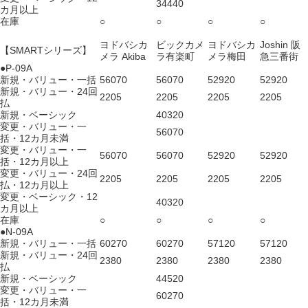
34440
カ月以上
在庫
○
○
○
○
ヨドバシカ
ビックカメ
ヨドバシカ
Joshin 阪
【SMARTシリーズ】
メラ Akiba
ラ有楽町
メラ梅田
急三番街
●P-09A
新規・バリュー・一括
56070
56070
52920
52920
新規・バリュー・24回
2205
2205
2205
2205
払
新規・ベーシック
40320
変更・バリュー・一
56070
括・12カ月未満
変更・バリュー・一
56070
56070
52920
52920
括・12カ月以上
変更・バリュー・24回
2205
2205
2205
2205
払・12カ月以上
変更・ベーシック・12
40320
カ月以上
在庫
○
○
○
○
●N-09A
新規・バリュー・一括
60270
60270
57120
57120
新規・バリュー・24回
2380
2380
2380
2380
払
新規・ベーシック
44520
変更・バリュー・一
60270
括・12カ月未満