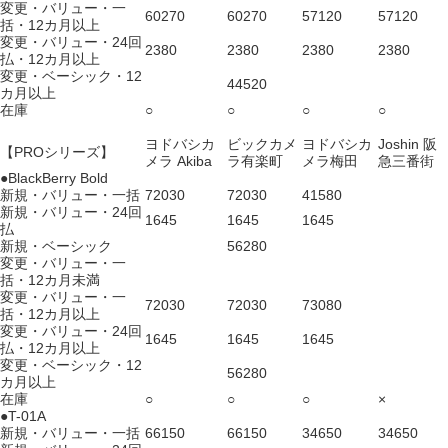
変更・バリュー・一
60270
60270
57120
57120
括・12カ月以上
変更・バリュー・24回
2380
2380
2380
2380
払・12カ月以上
変更・ベーシック・12
44520
カ月以上
在庫
○
○
○
○
ヨドバシカ
ビックカメ
ヨドバシカ
Joshin 阪
【PROシリーズ】
メラ Akiba
ラ有楽町
メラ梅田
急三番街
●BlackBerry Bold
新規・バリュー・一括
72030
72030
41580
新規・バリュー・24回
1645
1645
1645
払
新規・ベーシック
56280
変更・バリュー・一
括・12カ月未満
変更・バリュー・一
72030
72030
73080
括・12カ月以上
変更・バリュー・24回
1645
1645
1645
払・12カ月以上
変更・ベーシック・12
56280
カ月以上
在庫
○
○
○
×
●T-01A
新規・バリュー・一括
66150
66150
34650
34650