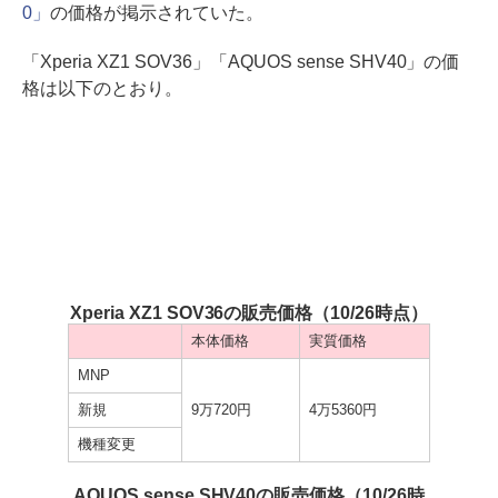
0」
の価格が掲示されていた。
「Xperia XZ1 SOV36」「AQUOS sense SHV40」の価
格は以下のとおり。
Xperia XZ1 SOV36の販売価格（10/26時点）
本体価格
実質価格
MNP
新規
9万720円
4万5360円
機種変更
AQUOS sense SHV40の販売価格（10/26時