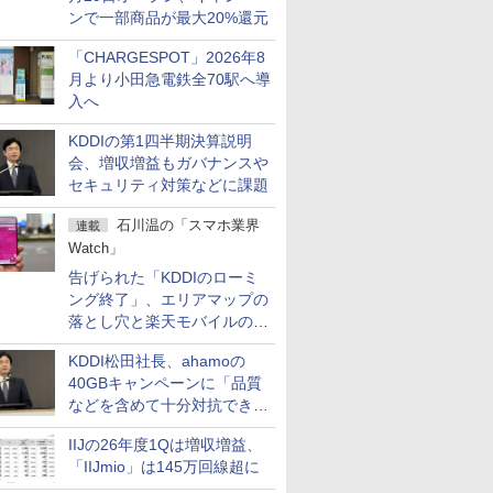
ンで一部商品が最大20%還元
「CHARGESPOT」2026年8
月より小田急電鉄全70駅へ導
入へ
KDDIの第1四半期決算説明
会、増収増益もガバナンスや
セキュリティ対策などに課題
石川温の「スマホ業界
連載
Watch」
告げられた「KDDIのローミ
ング終了」、エリアマップの
落とし穴と楽天モバイルの課
題
KDDI松田社長、ahamoの
40GBキャンペーンに「品質
などを含めて十分対抗でき
る」
IIJの26年度1Qは増収増益、
「IIJmio」は145万回線超に