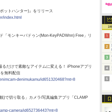
r(スポットハンター)』をリリース
er/index.html
1
ード「モンキーパドゥン(Mon-KeyPADWnn) Free」リ
るだけで素敵なアイテムに変える！ iPhoneアプリ
」を無料配信
pp/denimcam-denimukamu/id651320468?mt=8
界観)で切り取る」カメラ/写真編集アプリ「CLAMP
p/clamp-camera/id652736443?mt=8