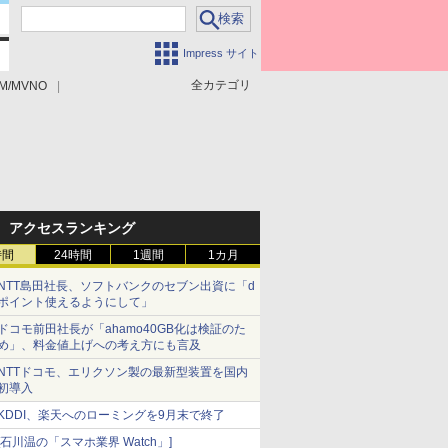
Impress サイト
全カテゴリ
M/MVNO
アクセスランキング
時間
24時間
1週間
1カ月
NTT島田社長、ソフトバンクのセブン出資に「d
ポイント使えるようにして」
ドコモ前田社長が「ahamo40GB化は検証のた
め」、料金値上げへの考え方にも言及
NTTドコモ、エリクソン製の最新型装置を国内
初導入
KDDI、楽天へのローミングを9月末で終了
[石川温の「スマホ業界 Watch」]