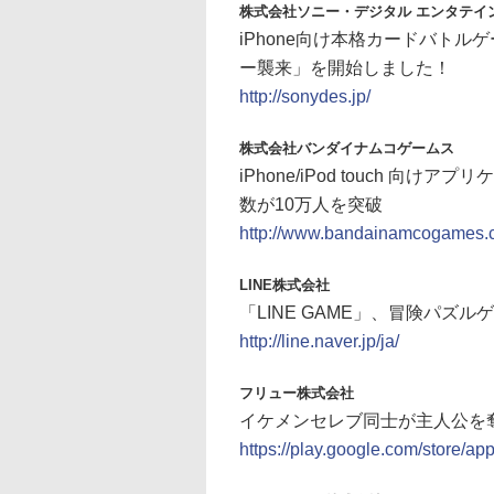
株式会社ソニー・デジタル エンタテイ
iPhone向け本格カードバト
ー襲来」を開始しました！
http://sonydes.jp/
株式会社バンダイナムコゲームス
iPhone/iPod touch 
数が10万人を突破
http://www.bandainamcogames.c
LINE株式会社
「LINE GAME」、冒険パズル
http://line.naver.jp/ja/
フリュー株式会社
イケメンセレブ同士が主人公を奪
https://play.google.com/store/ap