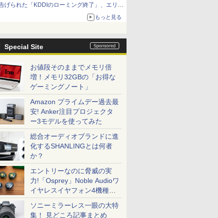
告げられた「KDDIのローミング終了」、エリア
マップの落とし穴と楽天モバイルの課題
もっと見る
Special Site
お値段そのままでメモリ倍
増！メモリ32GBの「お得な
ゲーミングノート」
Amazon プライムデー過去最
安! Anker注目プロジェクタ
ー3モデルを使ってみた
総合オーディオブランドに進
化するSHANLINGとは何者
か？
エントリーなのに脅威の実
力!「Osprey」Noble Audioワ
イヤレスイヤフォン4機種を
一気に聴く
ソニーミラーレス一眼の大特
集！ 見どころ記事まとめ