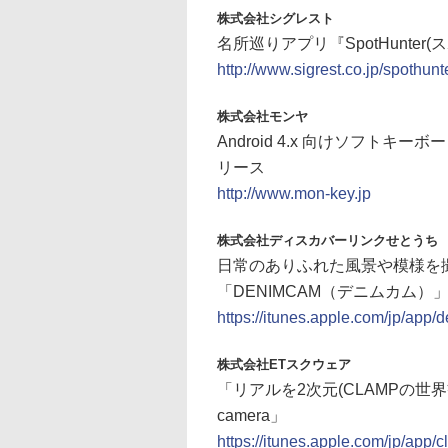
株式会社シグレスト
名所巡りアプリ『SpotHunte
http://www.sigrest.co.jp/spothunt
株式会社モンヤ
Android 4.x 向けソフトキーボ
リース
http://www.mon-key.jp
株式会社ディスカバーリンクせとうち
日常のありふれた風景や模様を撮
「DENIMCAM（デニムカム）
https://itunes.apple.com/jp/a
株式会社ETスクウェア
「リアルを2次元(CLAMPの世
camera」
https://itunes.apple.com/jp/ap