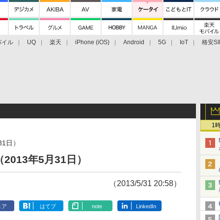
バイル
UQ
楽天
iPhone (iOS)
Android
5G
IoT
格安SI
アクセサリー
業界動向
法人向け
最新技術/その他
1
31日）
013年5月31日）
（2013/5/31 20:58）
ェア
はてブ
note
LinkedIn