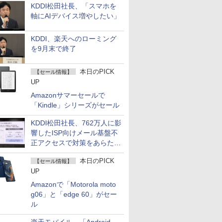
KDDI松田社長、「スマホを
軸にAIデバイス増やしたい」
KDDI、楽天へのローミング
を9月末で終了
本日のPICK
【セール情報】
UP
Amazonサマーセールで
「Kindle」シリーズがセール
KDDI松田社長、762万人に影
響したISP向けメール基盤不
正アクセスで対策をあらため
て説明
本日のPICK
【セール情報】
UP
Amazonで「Motorola moto
g06」と「edge 60」がセー
ル