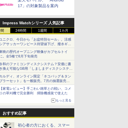
楽天モバイル、「Android
17」の対象製品を案内
Impress Watchシリーズ 人気記事
時間
24時間
1週間
1カ月
ユニクロ、今日から「お盆特別セール」。涼感
シアサッカーワンピース待望値下げ、撥水ギア
ショーツは1990円に
東映の歴代オープニング映像がカプセルトイ
に。全5種で8月下旬発売
令和のファミコンディスクシステム？安価に書
き換え可能なGB用「しましまディスクシステ
ム」
カルディ、オンライン限定「ネコバッグ＆タン
ブラーセット」を一般販売。7月の抽選販売の
当選無効分
【家電レビュー】手ごわい雑草との戦い、コメ
リの草刈機で完全勝利 掃除機感覚で使えた
もっと見る
おすすめ記事
初心者の方におくる、スマー