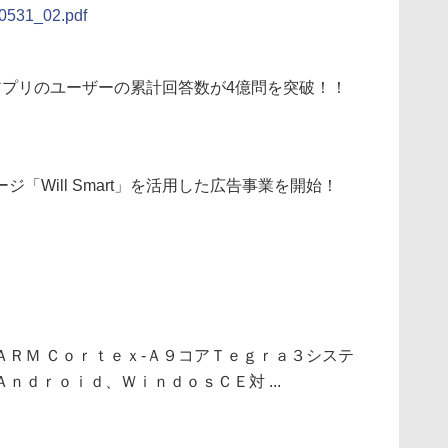
/0531_02.pdf
アプリのユーザーの累計回答数が4億問を突破！！
「Will Smart」を活用した広告事業を開始！
ＲＭ Ｃｏｒｔｅｘ-Ａ９コアＴｅｇｒａ３システ
ｎｄｒｏｉｄ、ＷｉｎｄｏｓＣＥ対 ...