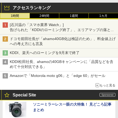
アクセスランキング
1時間
24時間
1週間
1カ月
[石川温の「スマホ業界 Watch」]
告げられた「KDDIのローミング終了」、エリアマップの落とし
穴と楽天モバイルの課題
ドコモ前田社長が「ahamo40GB化は検証のため」、料金値上げ
への考え方にも言及
KDDI、楽天へのローミングを9月末で終了
KDDI松田社長、ahamoの40GBキャンペーンに「品質などを含
めて十分対抗できる」
Amazonで「Motorola moto g06」と「edge 60」がセール
もっと見る
Special Site
ソニーミラーレス一眼の大特集！ 見どころ記事
まとめ