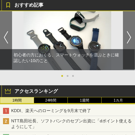
おすすめ記事
初心者の方におくる、スマートウォッチを選ぶときに確
認したい10のこと
●
●
●
アクセスランキング
1時間
24時間
1週間
1カ月
KDDI、楽天へのローミングを9月末で終了
NTT島田社長、ソフトバンクのセブン出資に「dポイント使える
ようにして」