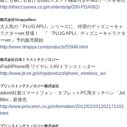
縦にも横にも置ける回転スタンド機能付きiPad2ケースを発売
http://direct.sanwa.co.jp/contents/sp/200-PDA061/
株式会社StrapyaNext
大人気の「PLUG APLI」シリーズに、待望のディズニーキャ
ラクターver.登場！ 『「PLUG APLI」ディズニーキャラクタ
ーver.』予約販売開始
http://www.strapya.com/products/55949.html
株式会社日本トラストテクノロジー
iPad/iPhone用 ワイヤレスAVトランスミッター
http://www.jtt.ne.jp/shop/product/iphone_wireless_av/
プリンストンテクノロジー株式会社
adonit社製スマートフォン・タブレットPC用タッチペン「Jot
Mini」新発売
http://www.princeton.co.jp/information/2012/02/201202171102.
html
プリンストンテクノロジー株式会社