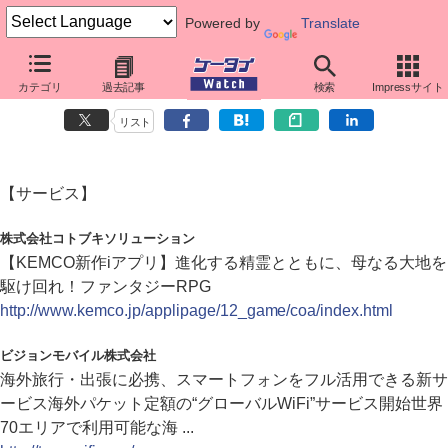
Powered by
Translate
カテゴリ
過去記事
検索
Impressサイト
ダイジェストニュース（2012年2月17日）
リスト
【サービス】
株式会社コトブキソリューション
【KEMCO新作iアプリ】進化する精霊とともに、母なる大地を
駆け回れ！ファンタジーRPG
http://www.kemco.jp/applipage/12_game/coa/index.html
ビジョンモバイル株式会社
海外旅行・出張に必携、スマートフォンをフル活用できる新サ
ービス海外パケット定額の“グローバルWiFi”サービス開始世界
70エリアで利用可能な海 ...