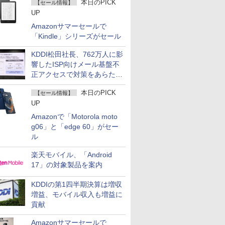
本日のPICK
【セール情報】
UP
Amazonサマーセールで
「Kindle」シリーズがセール
KDDI松田社長、762万人に影
響したISP向けメール基盤不
正アクセスで対策をあらため
て説明
本日のPICK
【セール情報】
UP
Amazonで「Motorola moto
g06」と「edge 60」がセー
ル
楽天モバイル、「Android
17」の対象製品を案内
KDDIの第1四半期決算は増収
増益、モバイル収入も増益に
貢献
Amazonサマーセールで