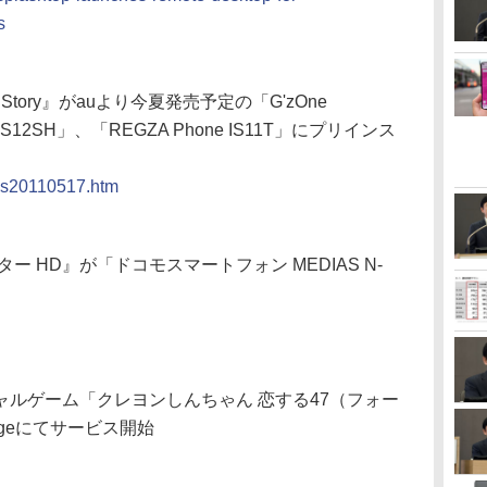
s
Story』がauより今夏発売予定の「G'zOne
 IS12SH」、「REGZA Phone IS11T」にプリインス
news20110517.htm
 HD』が「ドコモスマートフォン MEDIAS N-
ルゲーム「クレヨンしんちゃん 恋する47（フォー
ageにてサービス開始