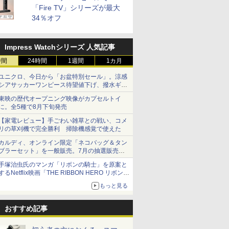
「Fire TV」シリーズが最大
34％オフ
Impress Watchシリーズ 人気記事
時間
24時間
1週間
1カ月
ユニクロ、今日から「お盆特別セール」。涼感
シアサッカーワンピース待望値下げ、撥水ギア
ショーツは1990円に
東映の歴代オープニング映像がカプセルトイ
に。全5種で8月下旬発売
【家電レビュー】手ごわい雑草との戦い、コメ
リの草刈機で完全勝利 掃除機感覚で使えた
カルディ、オンライン限定「ネコバッグ＆タン
ブラーセット」を一般販売。7月の抽選販売の
当選無効分
手塚治虫氏のマンガ「リボンの騎士」を原案と
するNetflix映画「THE RIBBON HERO リボンヒ
ーロー」本日配信開始
もっと見る
おすすめ記事