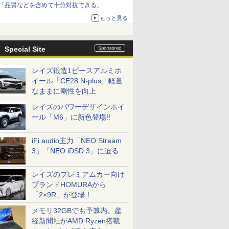
「品質などを含めて十分対抗できる」
もっと見る
Special Site
レイズ鍛造1ピースアルミホ
イール「CE28 N-plus」軽量
なままに剛性を向上
レイズのパワーデザインホイ
ール「M6」に新色登場!!
iFi audio主力「NEO Stream
3」「NEO iDSD 3」に迫る
レイズのプレミアムカー向け
ブランドHOMURAから
「2×9R」が登場！
メモリ32GBでも予算内。産
経新聞社がAMD Ryzen搭載