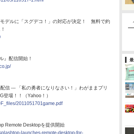
s 2011年夏モデルに「スグデコ！」の対応が決定！ 無料で約
に！
0
ヲル』配信開始！
最
o.jp/
配信 --- 「私の勇者になりなさい！」わがままプリ
登場！！（Yahoo！）
DF_files/2011051701game.pdf
p Remote Desktopを提供開始
splashtop-launches-remote-desktop-for-