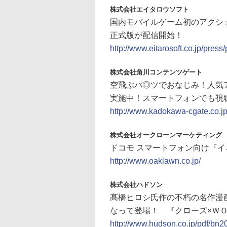
株式会社エイタロウソフト
国内モバイルゲーム初のアクショ
正式版が配信開始！
http://www.eitarosoft.co.jp/pres
株式会社角川コンテンツゲート
空飛ぶパ◎ツでおなじみ！人気
実施中！スマートフォンでも視
http://www.kadokawa-cgate.co.jp
株式会社オークローンマーケティング
ドコモ スマートフォン向け『
http://www.oaklawn.co.jp/
株式会社ハドソン
髙橋ヒロシ氏作の不朽の名作漫
なって登場！ 『クローズ×ＷＯＲ
http://www.hudson.co.jp/pdf/bn2