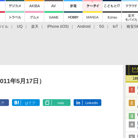
バイル
UQ
楽天
iPhone (iOS)
Android
5G
IoT
格安SI
アクセサリー
業界動向
法人向け
最新技術/その他
1
11年5月17日）
ェア
はてブ
note
LinkedIn