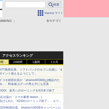
Impress サイト
全カテゴリ
M/MVNO
アクセスランキング
時間
24時間
1週間
1カ月
NTT島田社長、ソフトバンクのセブン出資に「d
ポイント使えるようにして」
ドコモ前田社長が「ahamo40GB化は検証のた
め」、料金値上げへの考え方にも言及
KDDI、楽天へのローミングを9月末で終了
[石川温の「スマホ業界 Watch」]
告げられた「KDDIのローミング終了」、エリア
マップの落とし穴と楽天モバイルの課題
KDDI松田社長、ahamoの40GBキャンペーンに