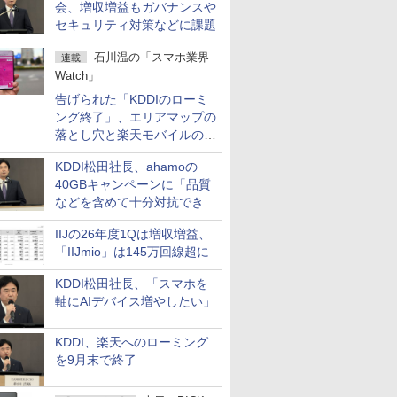
会、増収増益もガバナンスや
セキュリティ対策などに課題
石川温の「スマホ業界
連載
Watch」
告げられた「KDDIのローミ
ング終了」、エリアマップの
落とし穴と楽天モバイルの課
題
KDDI松田社長、ahamoの
40GBキャンペーンに「品質
などを含めて十分対抗でき
る」
IIJの26年度1Qは増収増益、
「IIJmio」は145万回線超に
KDDI松田社長、「スマホを
軸にAIデバイス増やしたい」
KDDI、楽天へのローミング
を9月末で終了