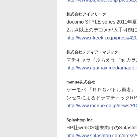
株式会社アイフリーク
docomo STYLE serie
2万点以上のデコメが入手可能
http://www.i-freek.co.jp/press/42
株式会社メディア・マジック
マチキャラ『ぷちえう゛ぁ カ
http://www.i-gainax.mediamagic.c
menue株式会社
ゲーモバ 『ＲＰＧバトル勇者』 
ンセスによるドラマティックRPG
http://www.menue.co.jp/news/P
Splashtop Inc.
HP社webOS端末向けのSplashto
http://www.splashtop.com/press/