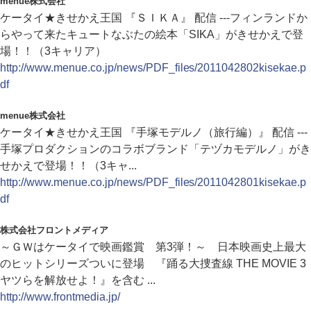
menue株式会社
ケータイ★きせかえ王国 『ＳＩＫＡ』 配信 ---フィンランドか
らやって来たキュートなぶたの絵本「SIKA」がきせかえで登
場！！（3キャリア）
http://www.menue.co.jp/news/PDF_files/2011042802kisekae.p
df
menue株式会社
ケータイ★きせかえ王国 『手塚モデルノ（旅行編）』 配信 ---
手塚プロダクションのコラボブランド「テヅカモデルノ」がき
せかえで登場！！（3キャ...
http://www.menue.co.jp/news/PDF_files/2011042801kisekae.p
df
株式会社フロントメディア
～ＧＷはケータイで映画鑑賞 第3弾！～ 日本映画史上最大
のヒットシリーズついに登場 『踊る大捜査線 THE MOVIE 3
ヤツらを解放せよ！』を含む ...
http://www.frontmedia.jp/