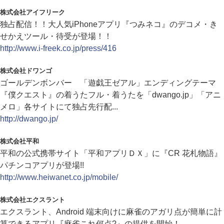
株式会社アイフリーク
独占配信！！大人気iPhoneアプリ『つみネコ』のデコメ・き
せかえツール・待受が登場！！
http://www.i-freek.co.jp/press/416
株式会社ドワンゴ
ゴールデンボンバー 「遊戯王ゼアル」エンディングテーマ
『僕クエスト』の着うたフル・着うたを「dwango.jp」「アニ
メロ」各サイトにて独占先行配...
http://dwango.jp/
株式会社平和
平和の公式携帯サイト「平和アプリＤＸ」に『CR 花札物語』
パチンコアプリが登場!!
http://www.heiwanet.co.jp/mobile/
株式会社エクスラント
エクスラント、Android 端末向けに麻雀のアガリ点が簡単に計
算できるアプリ『麻雀これ何点?』の提供を開始！