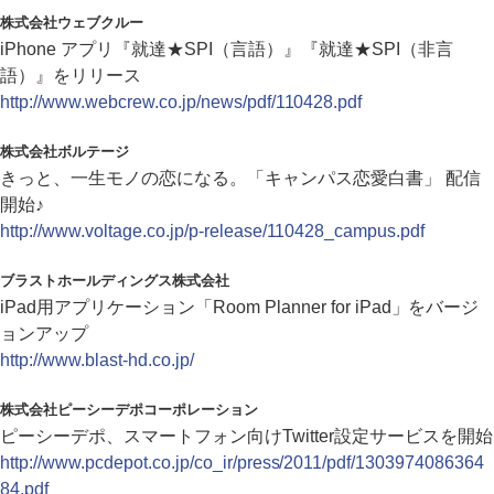
株式会社ウェブクルー
iPhone アプリ『就達★SPI（言語）』『就達★SPI（非言
語）』をリリース
http://www.webcrew.co.jp/news/pdf/110428.pdf
株式会社ボルテージ
きっと、一生モノの恋になる。「キャンパス恋愛白書」 配信
開始♪
http://www.voltage.co.jp/p-release/110428_campus.pdf
ブラストホールディングス株式会社
iPad用アプリケーション「Room Planner for iPad」をバージ
ョンアップ
http://www.blast-hd.co.jp/
株式会社ピーシーデポコーポレーション
ピーシーデポ、スマートフォン向けTwitter設定サービスを開始
http://www.pcdepot.co.jp/co_ir/press/2011/pdf/1303974086364
84.pdf