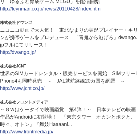
リ「ゆるふわ育成ゲーム MEGU」を配信開始
http://feynman.co.jp/news/20110428/index.html
株式会社ドワンゴ
ニコニコ動画で大人気！ 東北なまりの実況プレイヤー・キリ
ンが携帯ゲームをプロデュース 「青鬼から逃げろ」dwango.
jpフルにてリリース！
http://dwango.jp/
株式会社JCNT
世界のSIMカードレンタル・販売サービスを開始 SIMフリーi
Phone4も同時発売 ～ JAL就航路線20カ国を網羅 ～
http://www.jcnt.co.jp/
株式会社フロントメディア
～ＧＷはケータイで映画鑑賞 第4弾！～ 日本テレビの映画
作品がAndroidに初登場！ 『東京タワー オカンとボクと、
時々、オトン』『舞妓Haaaan!...
http://www.frontmedia.jp/