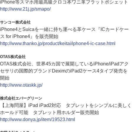
iPhone等スマホ用最高級クロコ本ワニ革フラットボシェット
http://www.21j.jp/smapo/
サンコー株式会社
iPhone4とSuicaを一緒に持ち運べる革ケース『ICカードケー
ス for iPhone4』を販売開始
http://www.thanko.jp/product/keitai/iphone4-ic-case.html
OTAS株式会社
OTAS株式会社、世界45カ国で展開しているiPhone/iPadアク
セサリの国際的ブランドDeximのiPad2ケース4タイプ発売を
開始
http://www.otaskk.jp/
株式会社エバーグリーン
【上海問屋】iPad iPad2対応 タブレットをシンプルに美しく
ホールド可能 タブレット用ホルダー販売開始
http://www.donya.jp/item/19523.html