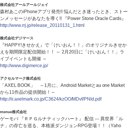
株式会社アールアールジェイ
森村あこのiPhoneアプリ発売!! 悩んだとき迷ったとき、ストー
ンメッセージがあなたを導く!! 『Power Stone Oracle Cards』
http://www.rrj.jp/release_20110131_1.html
株式会社デジマース
『HAPPY!きせかえ』で「けいおん！！」のオリジナルきせか
えを期間限定配信開始！！ ～ 2月20日に「けいおん！！」ラ
イブイベントも開催 ～
http://www.digimerce.jp/
アクセルマーク株式会社
「AXEL BOOK」 ～1月に、Android Marketとau one Market
から11作品の提供開始！～
http://ir.axelmark.co.jp/C3624/kzOO/MDvf/PNId.pdf
menue株式会社
ゲーモバ 『ＲＰＧルナティックハート』 配信 --- 異世界「ル
ナ」の存亡を巡る、本格派ダンジョンRPG登場！！（Yaho