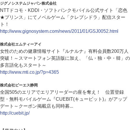
ジグノシステムジャパン株式会社
NTTドコモ・KDDI・ソフトバンクモバイル公式サイト「恋色
★プリンス」にてノベルゲーム「クレプシドラ」配信スター
ト！
http://www.gignosystem.com/news/2011/01/GSJ0052.html
株式会社エムティーアイ
女性のための健康情報サイト『ルナルナ』有料会員数200万人
突破！～スマートフォン英語版に加え、「仏・独・中・韓」の
多言語化もスタート～
http://www.mti.co.jp/?p=4365
株式会社ビーエス静岡
全国505のエリアでエリアリーダーの座を奪え！ 位置登録
型・無料モバイルゲーム『CUEBIT(キュービット)』がアップ
デート～クーポン掲載店も同時募...
http://cuebit.jp/