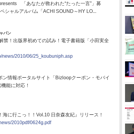
Y presents 「あなたが救われた“たった一言”」募
ャルアルバム「ACHI SOUND～HY LO...
ジャパン
用を解禁！出版界初めての試み！電子書籍版「小田実全
nfo/news/2010/06/25_koubuniph.asp
ン情報ポータルサイト「Bizloopクーポン・モバイ
索機能に対応！
に行こっ！！Vol.10 日奈森友紀』リリース！
t/news/2010pdf/0624g.pdf