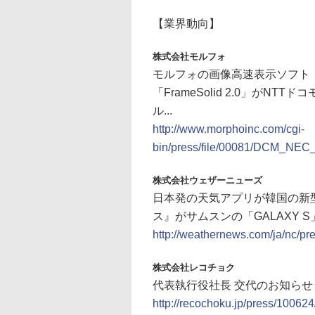
【業界動向】
株式会社モルフォ
モルフォの画像高速表示ソフト「Im
「FrameSolid 2.0」がNTT
ル...
http://www.morphoinc.com/cgi-
bin/press/file/00081/DCM_N
株式会社ウェザーニューズ
日本発の天気アプリが韓国の新型S
ス』がサムスンの「GALAXY 
http://weathernews.com/ja/nc/pr
株式会社レコチョク
代表執行役社長 交代のお知らせ
http://recochoku.jp/press/100624