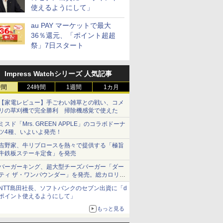
使えるようにして」
au PAY マーケットで最大
36％還元、「ポイント超超
祭」7日スタート
Impress Watchシリーズ 人気記事
時間
24時間
1週間
1カ月
【家電レビュー】手ごわい雑草との戦い、コメ
リの草刈機で完全勝利 掃除機感覚で使えた
ミスド「Mrs. GREEN APPLE」のコラボドーナ
ツ4種、いよいよ発売！
吉野家、牛リブロースを熱々で提供する「極旨
牛鉄板ステーキ定食」を発売
バーガーキング、超大型チーズバーガー「ダー
ティ ザ・ワンパウンダー」を発売。総カロリー
約1656kcal、総重量約527g！
NTT島田社長、ソフトバンクのセブン出資に「d
ポイント使えるようにして」
もっと見る