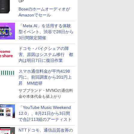
UP
Boseのホームオーディオが
Amazonでセール
「Meta AI」を活用する体験
型イベント、渋谷で28日から
3日間限定開催
ドコモ・バイクシェアの障
害、原因はシステム移行 都
内は明日7日に復旧作業
スマホ通信料金が平均4198
円に、前回調査から201円上
昇 MM総研
サブブランド・MVNOの通信料
金や本体代金も値上がり
「YouTube Music Weekend
12.0」、8月21日から3日間
で合計113組のアーティスト
NTTドコモ、通信品質改善の