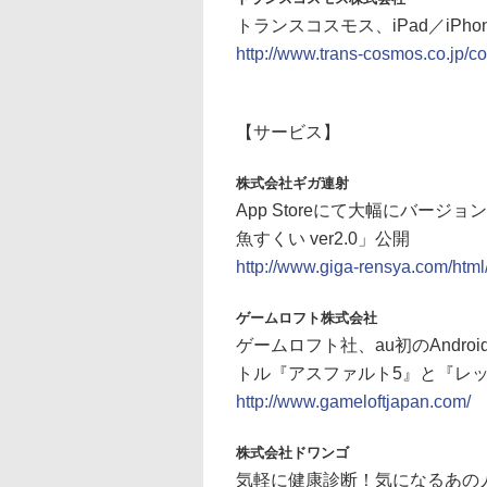
トランスコスモス、iPad／iP
http://www.trans-cosmos.co.jp/
【サービス】
株式会社ギガ連射
App Storeにて大幅にバージョンア
魚すくい ver2.0」公開
http://www.giga-rensya.com/html
ゲームロフト株式会社
ゲームロフト社、au初のAndr
トル『アスファルト5』と『レ
http://www.gameloftjapan.com/
株式会社ドワンゴ
気軽に健康診断！気になるあの