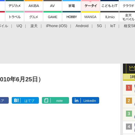
バイル
UQ
楽天
iPhone (iOS)
Android
5G
IoT
格安SI
アクセサリー
業界動向
法人向け
最新技術/その他
1
10年6月25日）
ェア
はてブ
note
LinkedIn