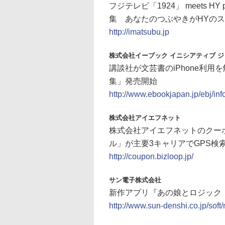
フジテレビ「1924」 meets H
集 あなたのつぶやきがHYのスペシ
http://imatsubu.jp
株式会社イーブック イニシアティブ 
講談社が文芸書のiPhone利
集」発売開始
http://www.ebookjapan.jp/ebj/i
株式会社アイエフネット
株式会社アイエフネットのクーポ
ル」が主要3キャリアでGPS検
http://coupon.bizloop.jp/
サン電子株式会社
新作アプリ『あの娘とロジック！海
http://www.sun-denshi.co.jp/sof