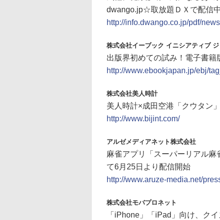
dwango.jp☆取放題ＤＸで配信
http://info.dwango.co.jp/pdf/new
株式会社イーブック イニシアティブ 
出版界初めての試み！電子書籍
http://www.ebookjapan.jp/ebj/t
株式会社美人時計
美人時計×成田空港「クウタン
http://www.bijint.com/
アルゼメディアネット株式会社
麻雀アプリ「スーパーリアル麻雀
て6月25日より配信開始
http://www.aruze-media.net/pr
株式会社モバプロネット
「iPhone」「iPad」向け