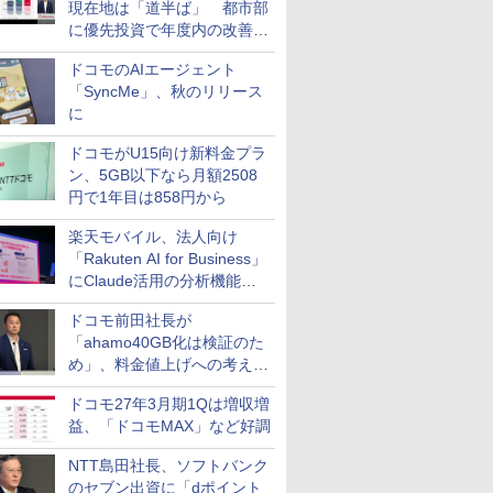
現在地は「道半ば」 都市部
に優先投資で年度内の改善目
指す
ドコモのAIエージェント
「SyncMe」、秋のリリース
に
ドコモがU15向け新料金プラ
ン、5GB以下なら月額2508
円で1年目は858円から
楽天モバイル、法人向け
「Rakuten AI for Business」
にClaude活用の分析機能な
どを追加
ドコモ前田社長が
「ahamo40GB化は検証のた
め」、料金値上げへの考え方
にも言及
ドコモ27年3月期1Qは増収増
益、「ドコモMAX」など好調
NTT島田社長、ソフトバンク
のセブン出資に「dポイント