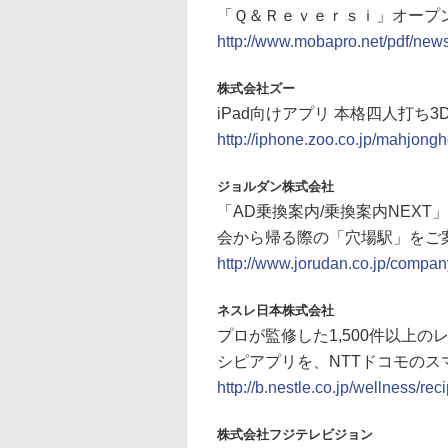
「Ｑ＆Ｒｅｖｅｒｓｉ」オープ
http://www.mobapro.net/pdf/new
株式会社ズー
iPad向けアプリ 本格四人打ち
http://iphone.zoo.co.jp/mahjongh
ジョルダン株式会社
「AD乗換案内/乗換案内NEXT
会から帰る際の「穴場駅」をご
http://www.jorudan.co.jp/compa
ネスレ日本株式会社
プロが監修した1,500件以上
シピアプリを、NTTドコモのスマ
http://b.nestle.co.jp/wellness/re
株式会社フジテレビジョン