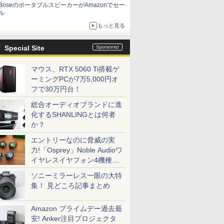
BoseのポータブルスピーカーがAmazonでセー
ル
もっと見る
Special Site
マウス、RTX 5060 Ti搭載ゲ
ーミングPCが7万5,000円オ
フで30万円台！
総合オーディオブランドに進
化するSHANLINGとは何者
か？
エントリーなのに脅威の実
力!「Osprey」Noble Audioワ
イヤレスイヤフォン4機種を
一気に聴く
ソニーミラーレス一眼の大特
集！ 見どころ記事まとめ
Amazon プライムデー過去最
安! Anker注目プロジェクタ