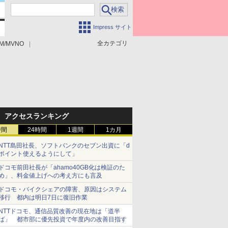
Impress サイト
全カテゴリ
M/MVNO
アクセスランキング
時間
24時間
1週間
1カ月
NTT島田社長、ソフトバンクのセブン出資に「d
ポイント使えるようにして」
ドコモ前田社長が「ahamo40GB化は検証のた
め」、料金値上げへの考え方にも言及
ドコモ・バイクシェアの障害、原因はシステム
移行 都内は明日7日に復旧作業
NTTドコモ、通信品質改善の現在地は「道半
ば」 都市部に優先投資で年度内の改善目指す