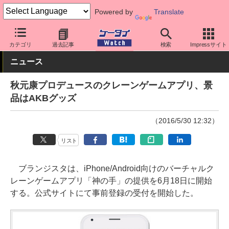
Powered by
Translate
ケータイ Watch
OS
iPhone (iOS)
アプリ・サービス
カテゴリ
過去記事
検索
Impressサイト
ニュース
秋元康プロデュースのクレーンゲームアプリ、景
品はAKBグッズ
（2016/5/30 12:32）
リスト
ブランジスタは、iPhone/Android向けのバーチャルク
レーンゲームアプリ「神の手」の提供を6月18日に開始
する。公式サイトにて事前登録の受付を開始した。