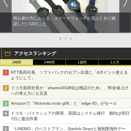
初心者の方におくる、スマートウォッチを選ぶときに確
認したい10のこと
●
●
●
アクセスランキング
1時間
24時間
1週間
1カ月
NTT島田社長、ソフトバンクのセブン出資に「dポイント使える
ようにして」
ドコモ前田社長が「ahamo40GB化は検証のため」、料金値上げ
への考え方にも言及
Amazonで「Motorola moto g06」と「edge 60」がセール
ドコモ・バイクシェアの障害、原因はシステム移行 都内は明日
7日に復旧作業
「LINEMO」のベストプラン、Starlink Directと無制限海外デー