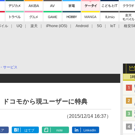
バイル
UQ
楽天
iPhone (iOS)
Android
5G
IoT
格安SI
アクセサリー
業界動向
法人向け
最新技術/その他
・サービス
1
」、ドコモから現ユーザーに特典
（2015/12/14 16:37）
ェア
はてブ
note
LinkedIn