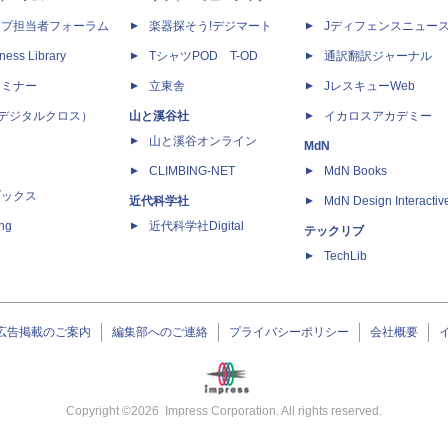
ップ担当者フォーラム
楽器探そう!デジマート
Jディフェンスニュー
ness Library
TシャツPOD T-OD
通訳翻訳ジャーナル
セミナー
立東舎
JレスキューWeb
 X（デジタルクロス）
山と溪谷社
イカロスアカデミー
山と溪谷オンライン
MdN
CLIMBING-NET
MdN Books
ブックス
近代科学社
MdN Design Interactiv
ing
近代科学社Digital
テックリブ
TechLib
広告掲載のご案内
編集部へのご連絡
プライバシーポリシー
会社概要
Copyright ©
2026
Impress Corporation. All rights reserved.