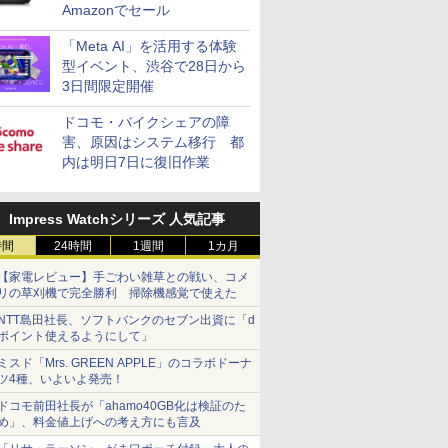
Amazonでセール
「Meta AI」を活用する体験
型イベント、渋谷で28日から
3日間限定開催
ドコモ・バイクシェアの障
害、原因はシステム移行 都
内は明日7日に復旧作業
Impress Watchシリーズ 人気記事
時間
24時間
1週間
1カ月
【家電レビュー】手ごわい雑草との戦い、コメ
リの草刈機で完全勝利 掃除機感覚で使えた
NTT島田社長、ソフトバンクのセブン出資に「d
ポイント使えるようにして」
ミスド「Mrs. GREEN APPLE」のコラボドーナ
ツ4種、いよいよ発売！
ドコモ前田社長が「ahamo40GB化は検証のた
め」、料金値上げへの考え方にも言及