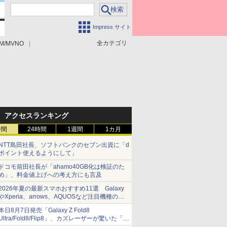
Impress サイト
全カテゴリ
M/MVNO
アクセスランキング
時間
24時間
1週間
1カ月
NTT島田社長、ソフトバンクのセブン出資に「d
ポイント使えるようにして」
ドコモ前田社長が「ahamo40GB化は検証のた
め」、料金値上げへの考え方にも言及
2026年夏の最新スマホおすすめ11選 Galaxy
やXperia、arrows、AQUOSなど注目機種の特
徴は
本日8月7日発売「Galaxy Z Fold8
Ultra/Fold8/Flip8」、カズレーザーが驚いた「そ
ば屋のメニュー並みの薄さ」