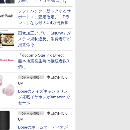
力牽引 「ドコモMAX」は
400万契約突破
ソフトバンク「新トクするサ
ポート＋」査定改定、「Dラ
ンク」なら最大4.4万円負担
画像加工アプリ「SNOW」が
ステマ規制違反、消費者庁が
措置命令
「docomo Starlink Direct」
熊本地震発生時は接続者数3
倍に
本日のPICK
【セール情報】
UP
Boseのノイズキャンセリン
グ搭載イヤホンがAmazonで
セール
本日のPICK
【セール情報】
UP
Boseのホームオーディオが