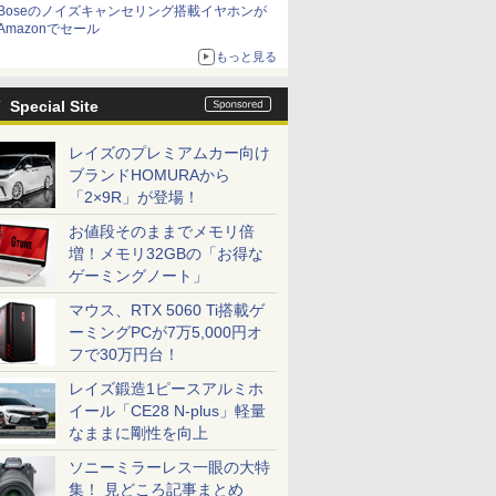
Boseのノイズキャンセリング搭載イヤホンが
Amazonでセール
もっと見る
Special Site
レイズのプレミアムカー向け
ブランドHOMURAから
「2×9R」が登場！
お値段そのままでメモリ倍
増！メモリ32GBの「お得な
ゲーミングノート」
マウス、RTX 5060 Ti搭載ゲ
ーミングPCが7万5,000円オ
フで30万円台！
レイズ鍛造1ピースアルミホ
イール「CE28 N-plus」軽量
なままに剛性を向上
ソニーミラーレス一眼の大特
集！ 見どころ記事まとめ