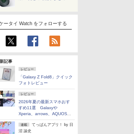
ケータイ Watch をフォローする
新記事
レビュー
「Galaxy Z Fold8」クイック
フォトレビュー
レビュー
2026年夏の最新スマホおす
すめ11選 Galaxyや
Xperia、arrows、AQUOSな
ど注目機種の特徴は
てっぱんアプリ！
by
日
連載
沼 諭史