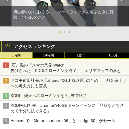
初心者の方におくる、スマートウォッチを選ぶときに確
認したい10のこと
●
●
●
アクセスランキング
1時間
24時間
1週間
1カ月
[石川温の「スマホ業界 Watch」]
告げられた「KDDIのローミング終了」、エリアマップの落とし
穴と楽天モバイルの課題
ドコモ前田社長が「ahamo40GB化は検証のため」、料金値上げ
への考え方にも言及
KDDI、楽天へのローミングを9月末で終了
KDDI松田社長、ahamoの40GBキャンペーンに「品質などを含
めて十分対抗できる」
Amazonで「Motorola moto g06」と「edge 60」がセール