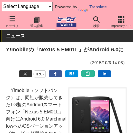
Powered by
Translate
ケータイ Watch
キャリア
ワイモバイル
Nexus
カテゴリ
過去記事
検索
Impressサイト
ニュース
Y!mobileの「Nexus 5 EM01L」がAndroid 6.0に
（2015/10/6 14:06）
リスト
Y!mobile（ソフトバン
ク）は、同社が販売してき
たLG製のAndroidスマート
フォン「Nexus 5 EM01L」
向けにAndroid 6.0 Marchmal
lowへのOSバージョンアッ