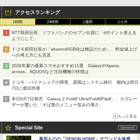
アクセスランキング
1時間
24時間
1週間
1カ月
NTT島田社長、ソフトバンクのセブン出資に「dポイント使える
ようにして」
ドコモ前田社長が「ahamo40GB化は検証のため」、料金値上げ
への考え方にも言及
2026年夏の最新スマホおすすめ11選 GalaxyやXperia、
arrows、AQUOSなど注目機種の特徴は
ドコモ・バイクシェアの障害、原因はシステム移行 都内は明日
7日に復旧作業
本日8月7日発売「Galaxy Z Fold8 Ultra/Fold8/Flip8」、カズレー
ザーが驚いた「そば屋のメニュー並みの薄さ」
もっと見る
Special Site
鳥肌ものの「DENON HOME」サウンドを体感