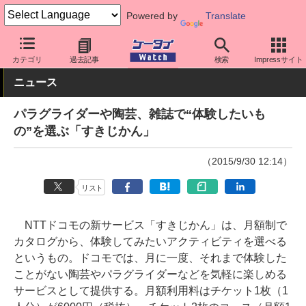
Powered by
Translate
ケータイ Watch
キャリア
ドコモ
アプリ・サービス
カテゴリ
過去記事
検索
Impressサイト
ニュース
パラグライダーや陶芸、雑誌で“体験したいも
の”を選ぶ「すきじかん」
（2015/9/30 12:14）
リスト
NTTドコモの新サービス「すきじかん」は、月額制で
カタログから、体験してみたいアクティビティを選べる
というもの。ドコモでは、月に一度、それまで体験した
ことがない陶芸やパラグライダーなどを気軽に楽しめる
サービスとして提供する。月額利用料はチケット1枚（1