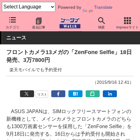
Powered by
Translate
ケータイ Watch
格安スマホ/格安SIM
格安スマホ/SIMフリースマ
カテゴリ
過去記事
検索
Impressサイト
ニュース
フロントカメラ13メガの「ZenFone Selfie」18日
発売、3万7800円
楽天モバイルでも予約受付
（2015/9/16 12:41）
リスト
ASUS JAPANは、SIMロックフリースマートフォンの
新機種として、メインカメラとフロントカメラのどちら
も1300万画素センサーを採用した「ZenFone Selfie」を
9月18日に発売する。16日からは予約受付も開始され