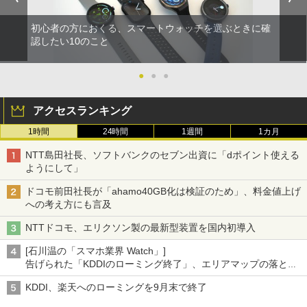
初心者の方におくる、スマートウォッチを選ぶときに確
認したい10のこと
●
●
●
アクセスランキング
1時間
24時間
1週間
1カ月
NTT島田社長、ソフトバンクのセブン出資に「dポイント使える
ようにして」
ドコモ前田社長が「ahamo40GB化は検証のため」、料金値上げ
への考え方にも言及
NTTドコモ、エリクソン製の最新型装置を国内初導入
[石川温の「スマホ業界 Watch」]
告げられた「KDDIのローミング終了」、エリアマップの落とし
穴と楽天モバイルの課題
KDDI、楽天へのローミングを9月末で終了