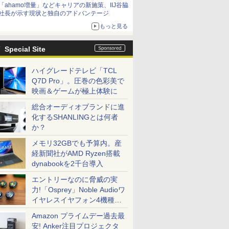
「ahamo増量」などキャリアの新施策、IIJ谷脇
社長が示す現状と独自のアドバンテージ
もっと見る
Special Site
ハイグレードテレビ「TCL
Q7D Pro」。圧巻の色彩美で
映画＆ゲームが極上体験に
総合オーディオブランドに進
化するSHANLINGとは何者
か？
メモリ32GBでも予算内。産
経新聞社がAMD Ryzen搭載
dynabookを2千台導入
エントリーなのに脅威の実
力!「Osprey」Noble Audioワ
イヤレスイヤフォン4機種を
一気に聴く
Amazon プライムデー過去最
安! Anker注目プロジェクタ