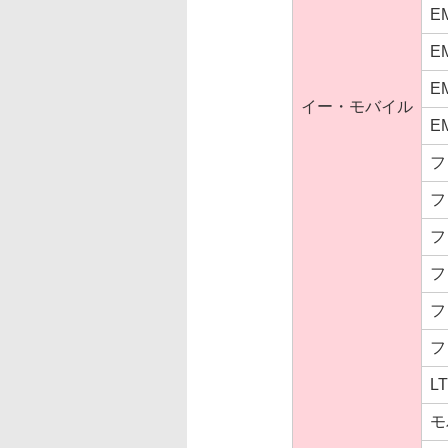
E
E
E
イー・モバイル
E
フ
フ
フ
フ
フ
フ
L
モ