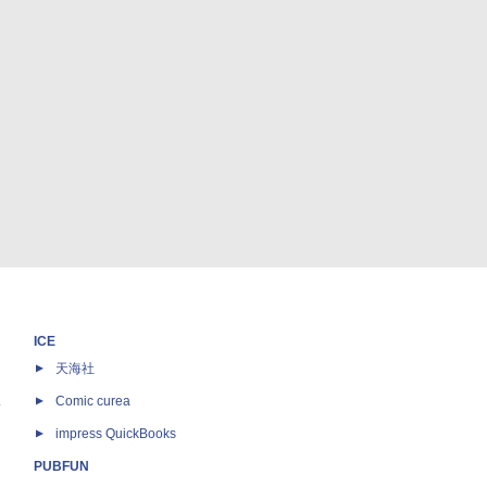
ICE
天海社
ス
Comic curea
impress QuickBooks
PUBFUN