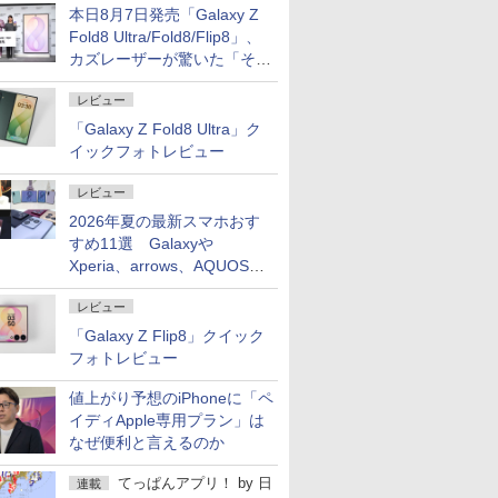
本日8月7日発売「Galaxy Z
Fold8 Ultra/Fold8/Flip8」、
カズレーザーが驚いた「そば
屋のメニュー並みの薄さ」
レビュー
「Galaxy Z Fold8 Ultra」ク
イックフォトレビュー
レビュー
2026年夏の最新スマホおす
すめ11選 Galaxyや
Xperia、arrows、AQUOSな
ど注目機種の特徴は
レビュー
「Galaxy Z Flip8」クイック
フォトレビュー
値上がり予想のiPhoneに「ペ
イディApple専用プラン」は
なぜ便利と言えるのか
てっぱんアプリ！
by
日
連載