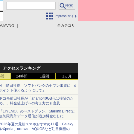
Impress サイト
全カテゴリ
M/MVNO
アクセスランキング
時間
24時間
1週間
1カ月
NTT島田社長、ソフトバンクのセブン出資に「d
ポイント使えるようにして」
ドコモ前田社長が「ahamo40GB化は検証のた
め」、料金値上げへの考え方にも言及
「LINEMO」のベストプラン、Starlink Directと
無制限海外データ通信が追加料金なしに
2026年夏の最新スマホおすすめ11選 Galaxy
やXperia、arrows、AQUOSなど注目機種の特
徴は