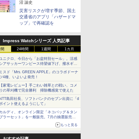
沼 諭史
災害リスクが増す季節、国土
交通省のアプリ「ハザードマ
ップ」で再確認を
Impress Watchシリーズ 人気記事
時間
24時間
1週間
1カ月
ユニクロ、今日から「お盆特別セール」。涼感
シアサッカーワンピース待望値下げ、撥水ギア
ショーツは1990円に
ミスド「Mrs. GREEN APPLE」のコラボドーナ
ツ4種、いよいよ発売！
【家電レビュー】手ごわい雑草との戦い、コメ
リの草刈機で完全勝利 掃除機感覚で使えた
NTT島田社長、ソフトバンクのセブン出資に「d
ポイント使えるようにして」
カルディ、オンライン限定「ネコバッグ＆タン
ブラーセット」を一般販売。7月の抽選販売の
当選無効分
もっと見る
おすすめ記事