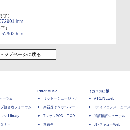
終了）
5072901.html
終了）
5052902.html
トップページに戻る
Rittor Music
イカロス出版
dフォーラム
リットーミュージック
AIRLINEweb
ップ担当者フォーラム
楽器探そう!デジマート
Jディフェンスニュー
ness Library
TシャツPOD T-OD
通訳翻訳ジャーナル
セミナー
立東舎
JレスキューWeb