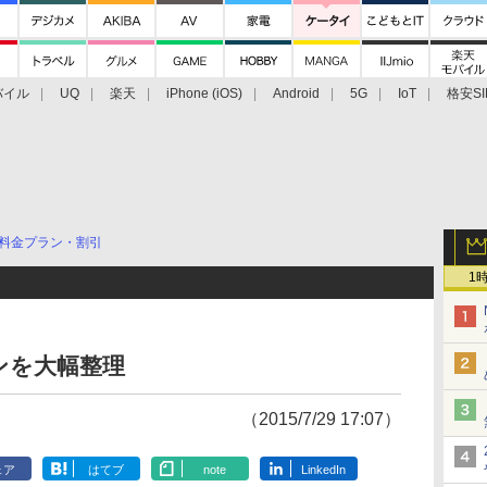
バイル
UQ
楽天
iPhone (iOS)
Android
5G
IoT
格安SI
アクセサリー
業界動向
法人向け
最新技術/その他
料金プラン・割引
1
ンを大幅整理
（2015/7/29 17:07）
ェア
はてブ
note
LinkedIn