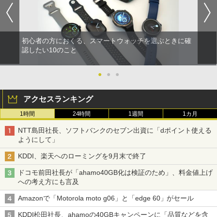
初心者の方におくる、スマートウォッチを選ぶときに確
認したい10のこと
●
●
●
アクセスランキング
1時間
24時間
1週間
1カ月
NTT島田社長、ソフトバンクのセブン出資に「dポイント使える
ようにして」
KDDI、楽天へのローミングを9月末で終了
ドコモ前田社長が「ahamo40GB化は検証のため」、料金値上げ
への考え方にも言及
Amazonで「Motorola moto g06」と「edge 60」がセール
KDDI松田社長、ahamoの40GBキャンペーンに「品質などを含