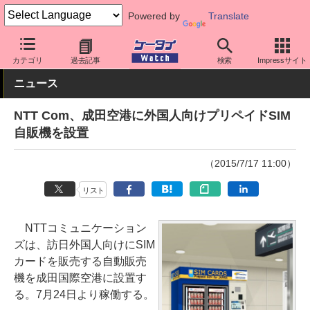
Powered by
Translate
ケータイ Watch
格安スマホ/格安SIM
格安SIM/MVNO
インバウ
カテゴリ
過去記事
検索
Impressサイト
ニュース
NTT Com、成田空港に外国人向けプリペイドSIM
自販機を設置
（2015/7/17 11:00）
リスト
NTTコミュニケーション
ズは、訪日外国人向けにSIM
カードを販売する自動販売
機を成田国際空港に設置す
る。7月24日より稼働する。