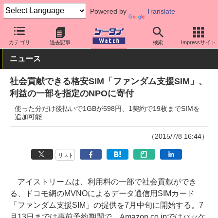
Powered by
Translate
ケータイ Watch
格安スマホ/格安SIM
格安SIM/MVNO
料金プラ
カテゴリ
過去記事
検索
Impressサイト
ニュース
社会貢献できる格安SIM「ファンダム支援SIM」、
利益の一部を指定のNPOに寄付
使った分だけ後払いで1GBが598円、1契約で19枚までSIMを
追加可能
（2015/7/8 16:44）
リスト
アイストリームは、利用料の一部で社会貢献ができ
る、ドコモ網のMVNOによるデータ通信用SIMカード
「ファンダム支援SIM」の提供を7月中旬に開始する。7
月13日までは事前予約期間で、Amazon.co.jpではパッケ