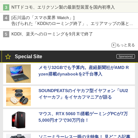
NTTドコモ、エリクソン製の最新型装置を国内初導入
[石川温の「スマホ業界 Watch」]
告げられた「KDDIのローミング終了」、エリアマップの落とし
穴と楽天モバイルの課題
KDDI、楽天へのローミングを9月末で終了
もっと見る
Special Site
メモリ32GBでも予算内。産経新聞社がAMD R
yzen搭載dynabookを2千台導入
SOUNDPEATSのイヤカフ型イヤフォン「UU2
イヤーカフ」をイヤカフマニアが語る
マウス、RTX 5060 Ti搭載ゲーミングPCが7万
5,000円オフで30万円台！
ソニーミラーレス一眼の大特集！ 見どころ記事