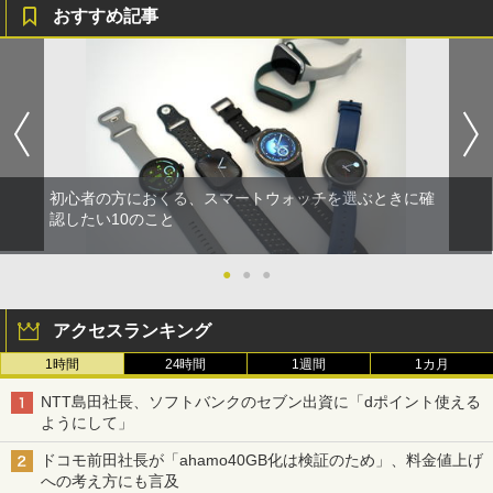
おすすめ記事
初心者の方におくる、スマートウォッチを選ぶときに確
認したい10のこと
●
●
●
アクセスランキング
1時間
24時間
1週間
1カ月
NTT島田社長、ソフトバンクのセブン出資に「dポイント使える
ようにして」
ドコモ前田社長が「ahamo40GB化は検証のため」、料金値上げ
への考え方にも言及