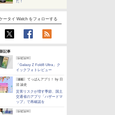
た！
ケータイ Watch をフォローする
新記事
レビュー
「Galaxy Z Fold8 Ultra」ク
イックフォトレビュー
てっぱんアプリ！
by
日
連載
沼 諭史
災害リスクが増す季節、国土
交通省のアプリ「ハザードマ
ップ」で再確認を
レビュー