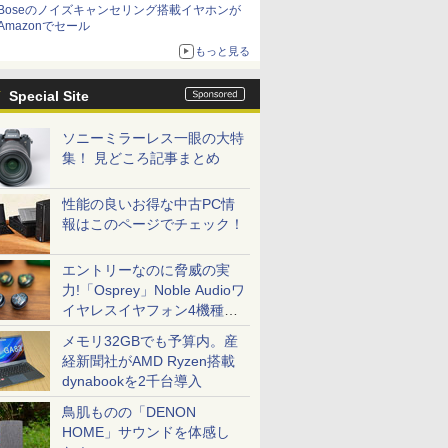
Boseのノイズキャンセリング搭載イヤホンが
Amazonでセール
もっと見る
Special Site
ソニーミラーレス一眼の大特
集！ 見どころ記事まとめ
性能の良いお得な中古PC情
報はこのページでチェック！
エントリーなのに脅威の実
力!「Osprey」Noble Audioワ
イヤレスイヤフォン4機種を
一気に聴く
メモリ32GBでも予算内。産
経新聞社がAMD Ryzen搭載
dynabookを2千台導入
鳥肌ものの「DENON
HOME」サウンドを体感し