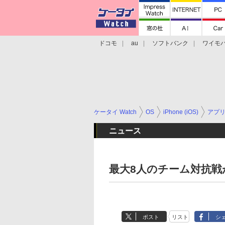
ドコモ
au
ソフトバンク
ワイモ
格安スマホ/SIMフリースマホ
周辺機器/
ケータイ Watch
OS
iPhone (iOS)
アプ
ニュース
最大8人のチーム対抗
ポスト
リスト
シ