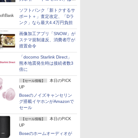
400万契約突破
ソフトバンク「新トクするサ
ポート＋」査定改定、「Dラ
ンク」なら最大4.4万円負担
画像加工アプリ「SNOW」が
ステマ規制違反、消費者庁が
措置命令
「docomo Starlink Direct」
熊本地震発生時は接続者数3
倍に
本日のPICK
【セール情報】
UP
Boseのノイズキャンセリン
グ搭載イヤホンがAmazonで
セール
本日のPICK
【セール情報】
UP
Boseのホームオーディオが