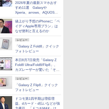
2026年夏の最新スマホおす
すめ11選 Galaxyや
Xperia、arrows、AQUOSな
ど注目機種の特徴は
値上がり予想のiPhoneに「ペ
イディApple専用プラン」は
なぜ便利と言えるのか
レビュー
「Galaxy Z Fold8」クイック
フォトレビュー
本日8月7日発売「Galaxy Z
Fold8 Ultra/Fold8/Flip8」、
カズレーザーが驚いた「そば
屋のメニュー並みの薄さ」
レビュー
「Galaxy Z Flip8」クイック
フォトレビュー
ドコモ第1四半期は増収増
益、dカード・d払いなどが強
力牽引 「ドコモMAX」は