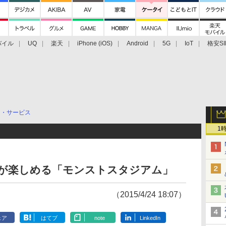
バイル
UQ
楽天
iPhone (iOS)
Android
5G
IoT
格安SI
アクセサリー
業界動向
法人向け
最新技術/その他
リ・サービス
1
戦が楽しめる「モンストスタジアム」
（2015/4/24 18:07）
ェア
はてブ
note
LinkedIn