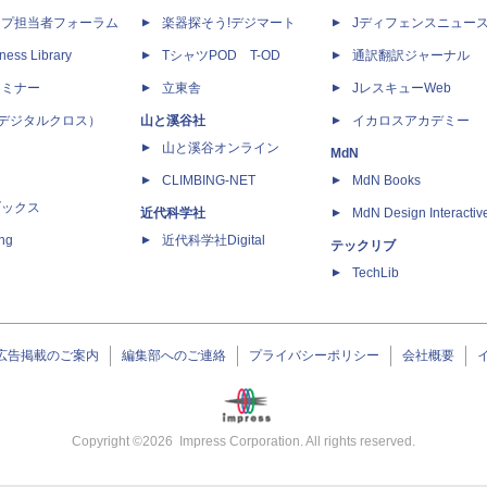
ップ担当者フォーラム
楽器探そう!デジマート
Jディフェンスニュー
ness Library
TシャツPOD T-OD
通訳翻訳ジャーナル
セミナー
立東舎
JレスキューWeb
 X（デジタルクロス）
山と溪谷社
イカロスアカデミー
山と溪谷オンライン
MdN
CLIMBING-NET
MdN Books
ブックス
近代科学社
MdN Design Interactiv
ing
近代科学社Digital
テックリブ
TechLib
広告掲載のご案内
編集部へのご連絡
プライバシーポリシー
会社概要
Copyright ©
2026
Impress Corporation. All rights reserved.