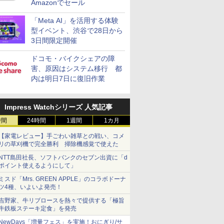
Amazonでセール
「Meta AI」を活用する体験
型イベント、渋谷で28日から
3日間限定開催
ドコモ・バイクシェアの障
害、原因はシステム移行 都
内は明日7日に復旧作業
Impress Watchシリーズ 人気記事
時間
24時間
1週間
1カ月
【家電レビュー】手ごわい雑草との戦い、コメ
リの草刈機で完全勝利 掃除機感覚で使えた
NTT島田社長、ソフトバンクのセブン出資に「d
ポイント使えるようにして」
ミスド「Mrs. GREEN APPLE」のコラボドーナ
ツ4種、いよいよ発売！
吉野家、牛リブロースを熱々で提供する「極旨
牛鉄板ステーキ定食」を発売
NewDays「増量フェス」を実施！おにぎり/サ