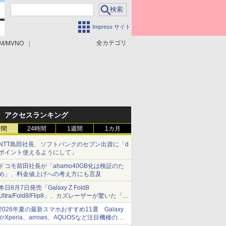
Impress サイト
全カテゴリ
M/MVNO
アクセスランキング
時間
24時間
1週間
1カ月
NTT島田社長、ソフトバンクのセブン出資に「d
ポイント使えるようにして」
ドコモ前田社長が「ahamo40GB化は検証のた
め」、料金値上げへの考え方にも言及
本日8月7日発売「Galaxy Z Fold8
Ultra/Fold8/Flip8」、カズレーザーが驚いた「そ
ば屋のメニュー並みの薄さ」
2026年夏の最新スマホおすすめ11選 Galaxy
やXperia、arrows、AQUOSなど注目機種の特
徴は