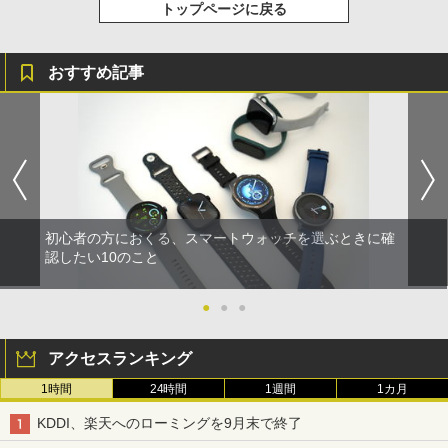
トップページに戻る
おすすめ記事
初心者の方におくる、スマートウォッチを選ぶときに確
認したい10のこと
●
●
●
アクセスランキング
1時間
24時間
1週間
1カ月
KDDI、楽天へのローミングを9月末で終了