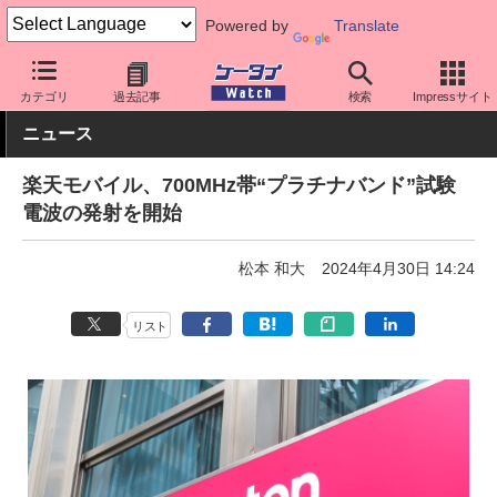
Powered by
Translate
ケータイ Watch
キャリア
楽天
ネットワーク/技術
カテゴリ
過去記事
検索
Impressサイト
ニュース
楽天モバイル、700MHz帯“プラチナバンド”試験
電波の発射を開始
松本 和大
2024年4月30日 14:24
リスト