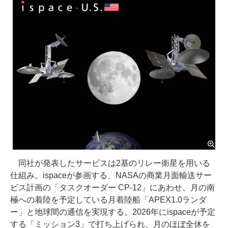
同社が発表したサービスは2基のリレー衛星を用いる
仕組み。ispaceが参画する、NASAの商業月面輸送サー
ビス計画の「タスクオーダー CP-12」にあわせ、月の南
極への着陸を予定している月着陸船「APEX1.0ランダ
ー」と地球間の通信を実現する。2026年にispaceが予定
する「ミッション3」で打ち上げられ、月のほぼ全休を