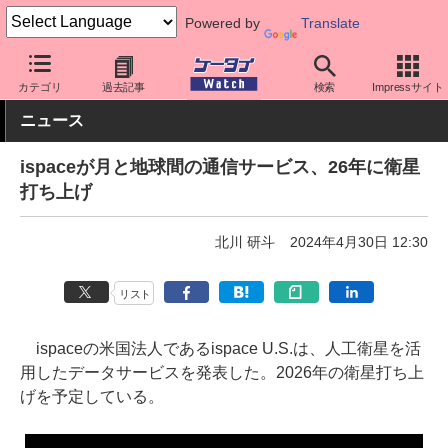
Powered by
Translate
ケータイ Watch
業界動向
海外
カテゴリ
過去記事
検索
Impressサイト
ニュース
ispaceが月と地球間の通信サービス、26年に衛星
打ち上げ
北川 研斗
2024年4月30日 12:30
リスト
ispaceの米国法人であるispace U.S.は、人工衛星を活
用したデータサービスを発表した。2026年の衛星打ち上
げを予定している。