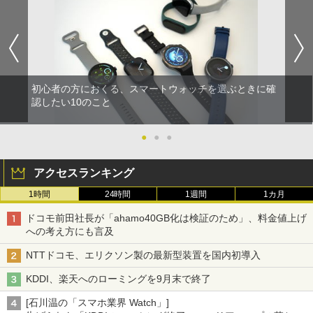
初心者の方におくる、スマートウォッチを選ぶときに確
認したい10のこと
●
●
●
アクセスランキング
1時間
24時間
1週間
1カ月
ドコモ前田社長が「ahamo40GB化は検証のため」、料金値上げ
への考え方にも言及
NTTドコモ、エリクソン製の最新型装置を国内初導入
KDDI、楽天へのローミングを9月末で終了
[石川温の「スマホ業界 Watch」]