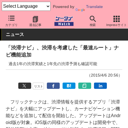
Powered by
Translate
ケータイ Watch
OS
iPhone (iOS)
アプリ・サービス
カテゴリ
過去記事
検索
Impressサイト
ニュース
「渋滞ナビ」、渋滞を考慮した「最速ルート」ナ
ビ機能追加
過去1年の渋滞実績と1年先の渋滞予測も確認可能
（2015/4/6 20:56）
リスト
フリックテックは、渋滞情報を提供するアプリ「渋滞
ナビ」を大幅にアップデートし、カーナビゲーション機
能などを追加して配信を開始した。アップデートはAndr
oid版が対象。iOS版の同様のアップデートは開発中で、