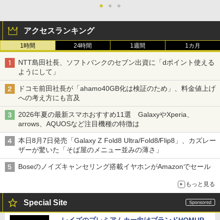
●
●
●
アクセスランキング
1時間
24時間
1週間
1カ月
NTT島田社長、ソフトバンクのセブン出資に「dポイント使える
ようにして」
ドコモ前田社長が「ahamo40GB化は検証のため」、料金値上げ
への考え方にも言及
2026年夏の最新スマホおすすめ11選 GalaxyやXperia、
arrows、AQUOSなど注目機種の特徴は
本日8月7日発売「Galaxy Z Fold8 Ultra/Fold8/Flip8」、カズレー
ザーが驚いた「そば屋のメニュー並みの薄さ」
Boseのノイズキャンセリング搭載イヤホンがAmazonでセール
もっと見る
Special Site
レイズのプレミアムカー向けブランドHOMUR