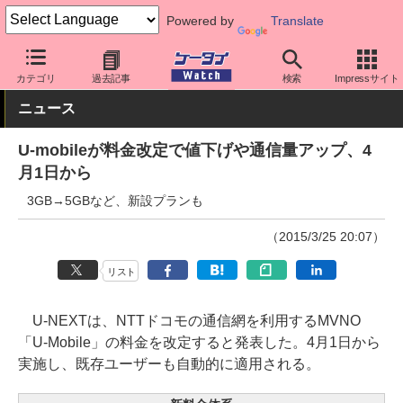
Powered by
Translate
ケータイ Watch
格安スマホ/格安SIM
格安SIM/MVNO
料金プラ
カテゴリ
過去記事
検索
Impressサイト
ニュース
U-mobileが料金改定で値下げや通信量アップ、4
月1日から
3GB→5GBなど、新設プランも
（2015/3/25 20:07）
リスト
U-NEXTは、NTTドコモの通信網を利用するMVNO
「U-Mobile」の料金を改定すると発表した。4月1日から
実施し、既存ユーザーも自動的に適用される。