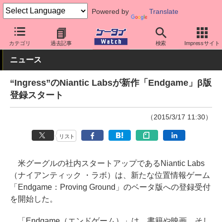
Powered by
Translate
ケータイ Watch
OS
Android
アプリ・サービス
カテゴリ
過去記事
検索
Impressサイト
ニュース
“Ingress”のNiantic Labsが新作「Endgame」β版
登録スタート
（2015/3/17 11:30）
リスト
米グーグルの社内スタートアップであるNiantic Labs
（ナイアンティック ・ラボ）は、新たな位置情報ゲーム
「Endgame：Proving Ground」のベータ版への登録受付
を開始した。
「Endgame（エンドゲーム）」は、書籍や映画、そし