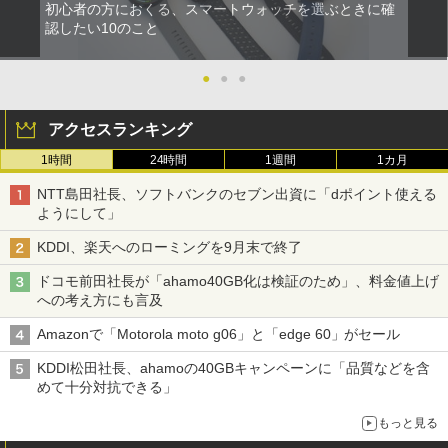
初心者の方におくる、スマートウォッチを選ぶときに確
認したい10のこと
●
●
●
アクセスランキング
1時間
24時間
1週間
1カ月
NTT島田社長、ソフトバンクのセブン出資に「dポイント使える
ようにして」
KDDI、楽天へのローミングを9月末で終了
ドコモ前田社長が「ahamo40GB化は検証のため」、料金値上げ
への考え方にも言及
Amazonで「Motorola moto g06」と「edge 60」がセール
KDDI松田社長、ahamoの40GBキャンペーンに「品質などを含
めて十分対抗できる」
もっと見る