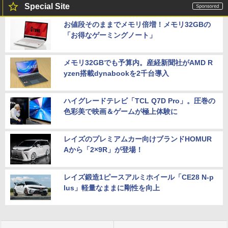
Special Site
お値段そのままでメモリ倍増！メモリ32GBの
「お得なゲーミングノート」
メモリ32GBでも予算内。産経新聞社がAMD R
yzen搭載dynabookを2千台導入
ハイグレードテレビ「TCL Q7D Pro」。圧巻の
色彩美で映画＆ゲームが極上体験に
レイズのプレミアムカー向けブランドHOMUR
Aから「2×9R」が登場！
レイズ鍛造1ピースアルミホイール「CE28 N-p
lus」軽量なままに剛性を向上