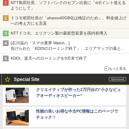
NTT島田社長、ソフトバンクのセブン出資に「dポイント使える
ようにして」
ドコモ前田社長が「ahamo40GB化は検証のため」、料金値上げ
への考え方にも言及
NTTドコモ、エリクソン製の最新型装置を国内初導入
[石川温の「スマホ業界 Watch」]
告げられた「KDDIのローミング終了」、エリアマップの落とし
穴と楽天モバイルの課題
KDDI、楽天へのローミングを9月末で終了
もっと見る
Special Site
クリエイティブが作った2万円台の“小さなピュ
アオーディオスピーカー”
性能の良いお得な中古PC情報はこのページで
チェック！