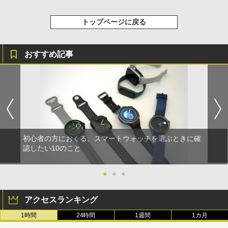
トップページに戻る
おすすめ記事
初心者の方におくる、スマートウォッチを選ぶときに確
認したい10のこと
●
●
●
アクセスランキング
1時間
24時間
1週間
1カ月