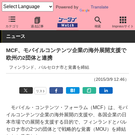
Powered by
Translate
ケータイ Watch
業界動向
その他
カテゴリ
過去記事
検索
Impressサイト
ニュース
MCF、モバイルコンテンツ企業の海外展開支援で
欧州の2団体と連携
フィンランド、バルセロナ市と覚書を締結
（2015/3/9 12:46）
リスト
モバイル・コンテンツ・フォーラム（MCF）は、モバ
イルコンテンツ企業の海外展開の支援や、各国企業の日
本市場での展開を支援する目的で、フィンランドとバル
セロナ市の2つの団体とで戦略的な覚書（MOU）を締結