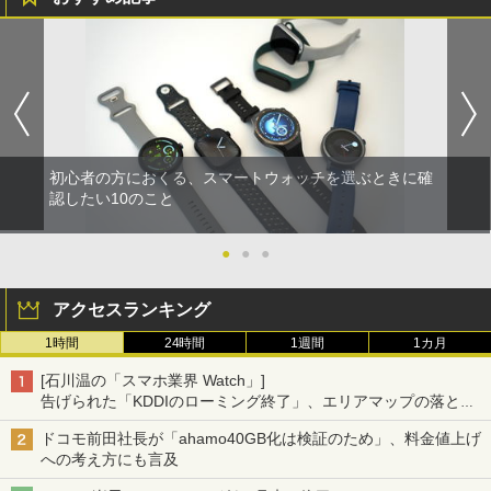
初心者の方におくる、スマートウォッチを選ぶときに確
認したい10のこと
●
●
●
アクセスランキング
1時間
24時間
1週間
1カ月
[石川温の「スマホ業界 Watch」]
告げられた「KDDIのローミング終了」、エリアマップの落とし
穴と楽天モバイルの課題
ドコモ前田社長が「ahamo40GB化は検証のため」、料金値上げ
への考え方にも言及