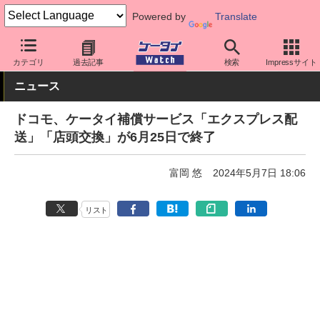
Powered by
Translate
ケータイ Watch
キャリア
ドコモ
アプリ・サービス
カテゴリ
過去記事
検索
Impressサイト
ニュース
ドコモ、ケータイ補償サービス「エクスプレス配
送」「店頭交換」が6月25日で終了
富岡 悠
2024年5月7日 18:06
リスト