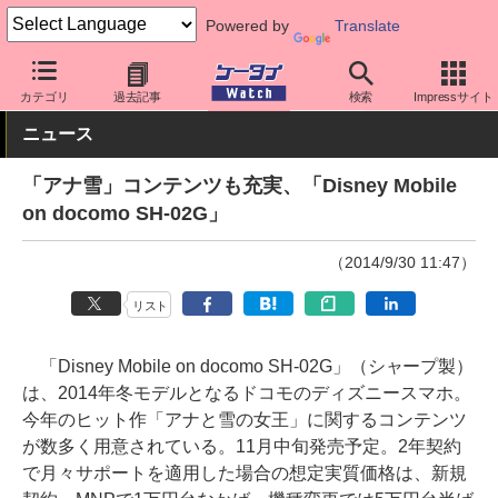
Powered by
Translate
ケータイ Watch
キャリア
ドコモ
AQUOS
カテゴリ
過去記事
検索
Impressサイト
ニュース
「アナ雪」コンテンツも充実、「Disney Mobile
on docomo SH-02G」
（2014/9/30 11:47）
リスト
「Disney Mobile on docomo SH-02G」（シャープ製）
は、2014年冬モデルとなるドコモのディズニースマホ。
今年のヒット作「アナと雪の女王」に関するコンテンツ
が数多く用意されている。11月中旬発売予定。2年契約
で月々サポートを適用した場合の想定実質価格は、新規