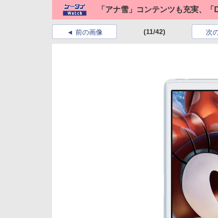
「アナ雪」コンテンツも充実、「Disney 
(11/42)
前の画像
次