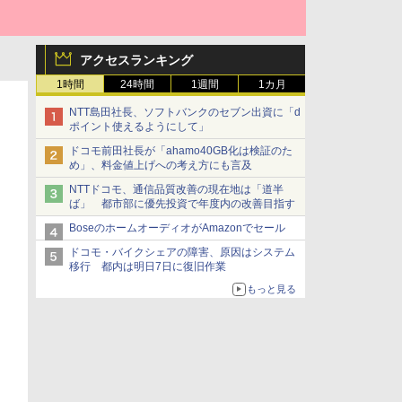
アクセスランキング
1時間
24時間
1週間
1カ月
NTT島田社長、ソフトバンクのセブン出資に「d
ポイント使えるようにして」
ドコモ前田社長が「ahamo40GB化は検証のた
め」、料金値上げへの考え方にも言及
NTTドコモ、通信品質改善の現在地は「道半
ば」 都市部に優先投資で年度内の改善目指す
BoseのホームオーディオがAmazonでセール
ドコモ・バイクシェアの障害、原因はシステム
移行 都内は明日7日に復旧作業
もっと見る