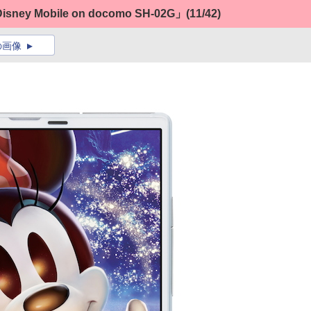
Mobile on docomo SH-02G」
(11/42)
の画像