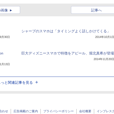
の画像
記事へ
】
シャープのスマホは「タイミングよく話しかけてくる」
年9月30日
2014年10月1
on
巨大ディズニースマホで特徴をアピール、堀北真希が登場
2014年11月20
11月13日
もっと関連記事を見る
合わせ
広告掲載のご案内
プライバシーポリシー
会社概要
インプレス