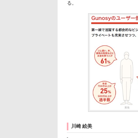
る。
川崎 絵美