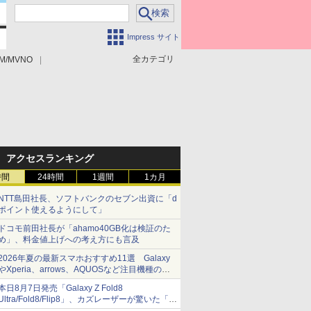
Impress サイト
全カテゴリ
M/MVNO
アクセスランキング
時間
24時間
1週間
1カ月
NTT島田社長、ソフトバンクのセブン出資に「d
ポイント使えるようにして」
ドコモ前田社長が「ahamo40GB化は検証のた
め」、料金値上げへの考え方にも言及
2026年夏の最新スマホおすすめ11選 Galaxy
やXperia、arrows、AQUOSなど注目機種の特
徴は
本日8月7日発売「Galaxy Z Fold8
Ultra/Fold8/Flip8」、カズレーザーが驚いた「そ
ば屋のメニュー並みの薄さ」