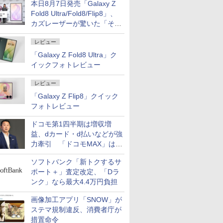
本日8月7日発売「Galaxy Z
Fold8 Ultra/Fold8/Flip8」、
カズレーザーが驚いた「そば
屋のメニュー並みの薄さ」
レビュー
「Galaxy Z Fold8 Ultra」ク
イックフォトレビュー
レビュー
「Galaxy Z Flip8」クイック
フォトレビュー
ドコモ第1四半期は増収増
益、dカード・d払いなどが強
力牽引 「ドコモMAX」は
400万契約突破
ソフトバンク「新トクするサ
ポート＋」査定改定、「Dラ
ンク」なら最大4.4万円負担
画像加工アプリ「SNOW」が
ステマ規制違反、消費者庁が
措置命令