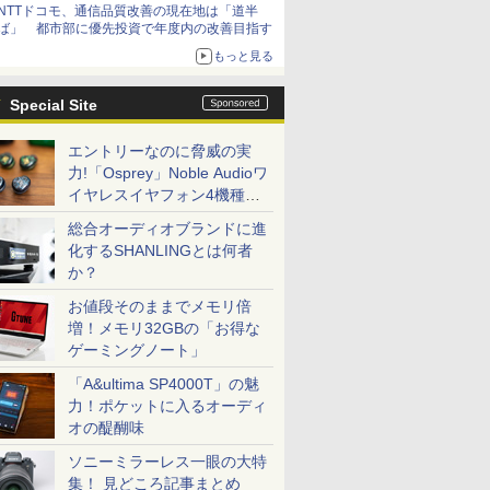
NTTドコモ、通信品質改善の現在地は「道半
ば」 都市部に優先投資で年度内の改善目指す
もっと見る
Special Site
エントリーなのに脅威の実
力!「Osprey」Noble Audioワ
イヤレスイヤフォン4機種を
一気に聴く
総合オーディオブランドに進
化するSHANLINGとは何者
か？
お値段そのままでメモリ倍
増！メモリ32GBの「お得な
ゲーミングノート」
「A&ultima SP4000T」の魅
力！ポケットに入るオーディ
オの醍醐味
ソニーミラーレス一眼の大特
集！ 見どころ記事まとめ