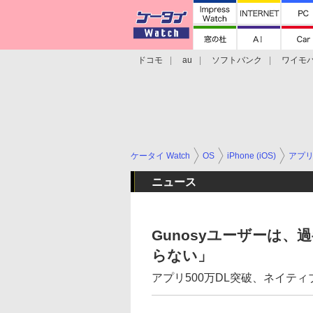
ドコモ
au
ソフトバンク
ワイモ
格安スマホ/SIMフリースマホ
周辺機器/
ケータイ Watch
OS
iPhone (iOS)
アプ
ニュース
Gunosyユーザーは
らない」
アプリ500万DL突破、ネイティ