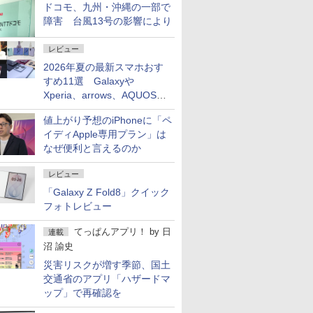
ドコモ、九州・沖縄の一部で
障害 台風13号の影響により
レビュー
2026年夏の最新スマホおす
すめ11選 Galaxyや
Xperia、arrows、AQUOSな
ど注目機種の特徴は
値上がり予想のiPhoneに「ペ
イディApple専用プラン」は
なぜ便利と言えるのか
レビュー
「Galaxy Z Fold8」クイック
フォトレビュー
てっぱんアプリ！
by
日
連載
沼 諭史
災害リスクが増す季節、国土
交通省のアプリ「ハザードマ
ップ」で再確認を