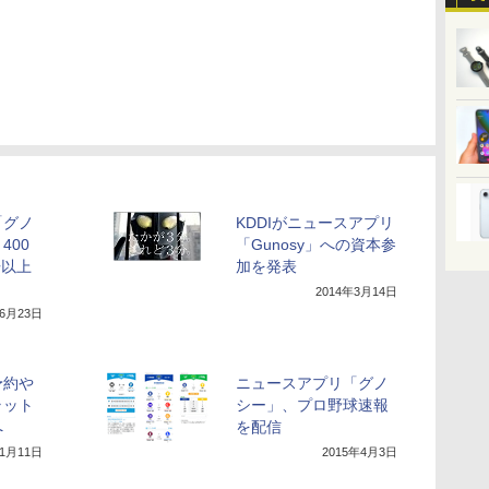
「グノ
KDDIがニュースアプリ
400
「Gunosy」への資本参
倍以上
加を発表
2014年3月14日
年6月23日
予約や
ニュースアプリ「グノ
ラット
シー」、プロ野球速報
へ
を配信
11月11日
2015年4月3日