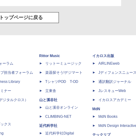
トップページに戻る
Rittor Music
イカロス出版
dフォーラム
リットーミュージック
AIRLINEweb
ップ担当者フォーラム
楽器探そう!デジマート
Jディフェンスニュー
ness Library
TシャツPOD T-OD
通訳翻訳ジャーナル
セミナー
立東舎
JレスキューWeb
 X（デジタルクロス）
山と溪谷社
イカロスアカデミー
山と溪谷オンライン
MdN
CLIMBING-NET
MdN Books
ブックス
近代科学社
MdN Design Interactiv
ing
近代科学社Digital
テックリブ