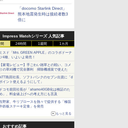
「docomo Starlink Direct」
熊本地震発生時は接続者数3
倍に
Impress Watchシリーズ 人気記事
時間
24時間
1週間
1カ月
ミスド「Mrs. GREEN APPLE」のコラボドーナ
ツ4種、いよいよ発売！
【家電レビュー】手ごわい雑草との戦い、コメ
リの草刈機で完全勝利 掃除機感覚で使えた
NTT島田社長、ソフトバンクのセブン出資に「d
ポイント使えるようにして」
ドコモ前田社長が「ahamo40GB化は検証のた
め」、料金値上げへの考え方にも言及
吉野家、牛リブロースを熱々で提供する「極旨
牛鉄板ステーキ定食」を発売
もっと見る
おすすめ記事