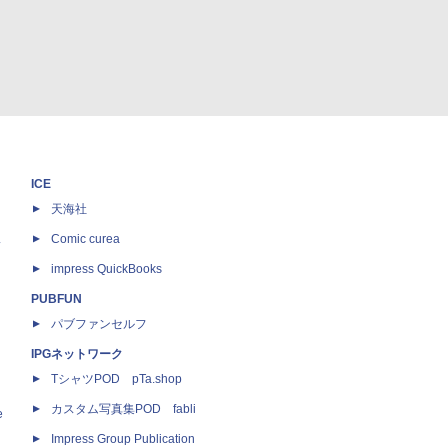
ICE
天海社
ス
Comic curea
impress QuickBooks
PUBFUN
パブファンセルフ
IPGネットワーク
TシャツPOD pTa.shop
カスタム写真集POD fabli
e
Impress Group Publication