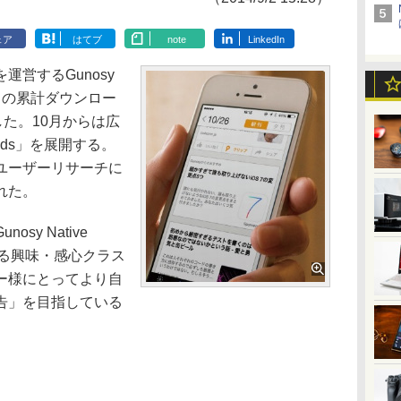
ェア
はてブ
note
LinkedIn
営するGunosy
リの累計ダウンロー
した。10月からは広
e Ads」を展開する。
ユーザーリサーチに
れた。
y Native
有する興味・感心クラス
ー様にとってより自
告」を目指している