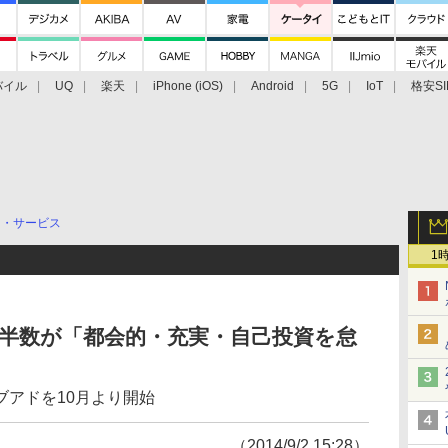
バイル
UQ
楽天
iPhone (iOS)
Android
5G
IoT
格安SI
アクセサリー
業界動向
法人向け
最新技術/その他
リ・サービス
1
、過半数が「都会的・充実・自己投資を怠
ブアドを10月より開始
（2014/9/2 15:28）