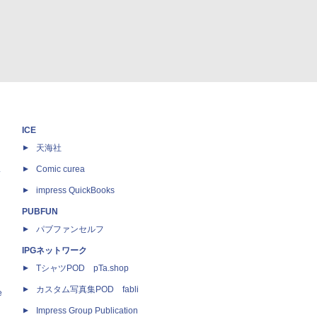
ICE
天海社
ス
Comic curea
impress QuickBooks
PUBFUN
パブファンセルフ
IPGネットワーク
TシャツPOD pTa.shop
カスタム写真集POD fabli
e
Impress Group Publication