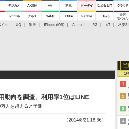
バイル
UQ
楽天
iPhone (iOS)
Android
5G
IoT
格安SI
アクセサリー
業界動向
法人向け
最新技術/その他
1
利用動向を調査、利用率1位はLINE
00万人を超えると予測
（2014/8/21 18:36）