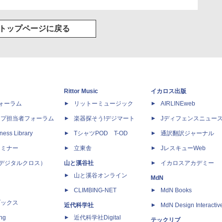
トップページに戻る
Rittor Music
イカロス出版
dフォーラム
リットーミュージック
AIRLINEweb
ップ担当者フォーラム
楽器探そう!デジマート
Jディフェンスニュー
ness Library
TシャツPOD T-OD
通訳翻訳ジャーナル
セミナー
立東舎
JレスキューWeb
 X（デジタルクロス）
山と溪谷社
イカロスアカデミー
山と溪谷オンライン
MdN
CLIMBING-NET
MdN Books
ブックス
近代科学社
MdN Design Interactiv
ing
近代科学社Digital
テックリブ