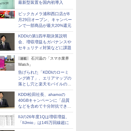
最新型装置を国内初導入
ビックカメラ浦和西口店が8
月29日オープン、キャンペー
ンで一部商品が最大20%還元
KDDIの第1四半期決算説明
会、増収増益もガバナンスや
セキュリティ対策などに課題
石川温の「スマホ業界
連載
Watch」
告げられた「KDDIのローミ
ング終了」、エリアマップの
落とし穴と楽天モバイルの課
題
KDDI松田社長、ahamoの
40GBキャンペーンに「品質
などを含めて十分対抗でき
る」
IIJの26年度1Qは増収増益、
「IIJmio」は145万回線超に