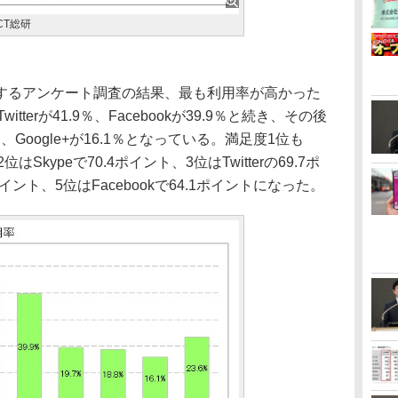
CT総研
るアンケート調査の結果、最も利用率が高かった
itterが41.9％、Facebookが39.9％と続き、その後
.8％、Google+が16.1％となっている。満足度1位も
はSkypeで70.4ポイント、3位はTwitterの69.7ポ
5ポイント、5位はFacebookで64.1ポイントになった。