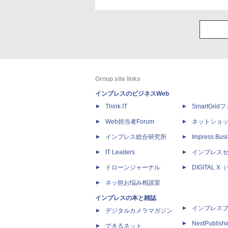
Group site links
インプレスのビジネスWeb
Think IT
SmartGri
Web担当者Forum
ネットショ
インプレス総合研究所
Impress Busi
IT Leaders
インプレス
ドローンジャーナル
DIGITAL
ネッ担お悩み相談室
インプレスの本と雑誌
インプレス
デジタルカメラマガジン
NextPublish
できるネット