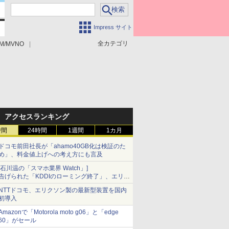
Impress サイト
全カテゴリ
M/MVNO
アクセスランキング
時間
24時間
1週間
1カ月
ドコモ前田社長が「ahamo40GB化は検証のた
め」、料金値上げへの考え方にも言及
[石川温の「スマホ業界 Watch」]
告げられた「KDDIのローミング終了」、エリア
マップの落とし穴と楽天モバイルの課題
NTTドコモ、エリクソン製の最新型装置を国内
初導入
Amazonで「Motorola moto g06」と「edge
60」がセール