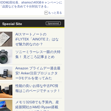
KDDI松田社長、ahamoの40GBキャンペーンに
「品質などを含めて十分対抗できる」
もっと見る
Special Site
AIスマートノートの
iFLYTEK「AINOTE 2」はな
ぜ魅力的なのか？
ソニーミラーレス一眼の大特
集！ 見どころ記事まとめ
Amazon プライムデー過去最
安! Anker注目プロジェクタ
ー3モデルを使ってみた
性能の良いお得な中古PC情
報はこのページでチェック！
メモリ32GBでも予算内。産
経新聞社がAMD Ryzen搭載