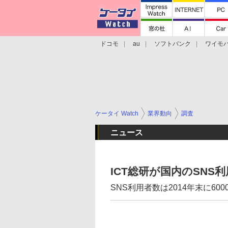
ドコモ
au
ソフトバンク
ワイモ
格安スマホ/SIMフリースマホ
周辺機器/
ケータイ Watch
業界動向
調査
ニュース
ICT総研が国内のSNS
SNS利用者数は2014年末に60