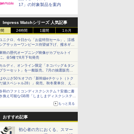
17」の対象製品を案内
Impress Watchシリーズ 人気記事
時間
24時間
1週間
1カ月
ユニクロ、今日から「お盆特別セール」。涼感
シアサッカーワンピース待望値下げ、撥水ギア
ショーツは1990円に
東映の歴代オープニング映像がカプセルトイ
に。全5種で8月下旬発売
カルディ、オンライン限定「ネコバッグ＆タン
ブラーセット」を一般販売。7月の抽選販売の
当選無効分
はやぶさ50％オフの「新幹線eチケット（トク
だ値スペシャル28）」発売。秋冬乗車分、えき
ねっと限定
令和のファミコンディスクシステム？安価に書
き換え可能なGB用「しましまディスクシステ
ム」
もっと見る
おすすめ記事
初心者の方におくる、スマー