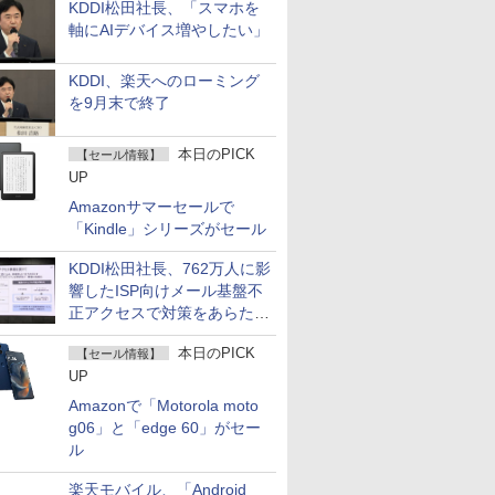
KDDI松田社長、「スマホを
軸にAIデバイス増やしたい」
KDDI、楽天へのローミング
を9月末で終了
本日のPICK
【セール情報】
UP
Amazonサマーセールで
「Kindle」シリーズがセール
KDDI松田社長、762万人に影
響したISP向けメール基盤不
正アクセスで対策をあらため
て説明
本日のPICK
【セール情報】
UP
Amazonで「Motorola moto
g06」と「edge 60」がセー
ル
楽天モバイル、「Android