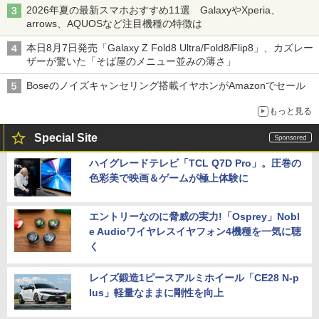
2026年夏の最新スマホおすすめ11選 GalaxyやXperia、
arrows、AQUOSなど注目機種の特徴は
本日8月7日発売「Galaxy Z Fold8 Ultra/Fold8/Flip8」、カズレー
ザーが驚いた「そば屋のメニュー並みの薄さ」
Boseのノイズキャンセリング搭載イヤホンがAmazonでセール
もっと見る
Special Site
ハイグレードテレビ「TCL Q7D Pro」。圧巻の
色彩美で映画＆ゲームが極上体験に
エントリーなのに脅威の実力!「Osprey」Nobl
e Audioワイヤレスイヤフォン4機種を一気に聴
く
レイズ鍛造1ピースアルミホイール「CE28 N-p
lus」軽量なままに剛性を向上