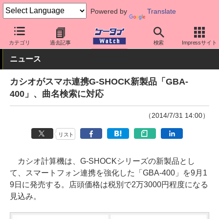
Powered by
Translate
ケータイ Watch
周辺機器/アクセサリー
ウェアラブル
スマート
カテゴリ
過去記事
検索
Impressサイト
ニュース
カシオがスマホ連携G-SHOCK新製品「GBA-
400」、曲名検索に対応
（2014/7/31 14:00）
リスト
カシオ計算機は、G-SHOCKシリーズの新製品とし
て、スマートフォン連携を強化した「GBA-400」を9月1
9日に発売する。店頭価格は税別で2万3000円程度になる
見込み。