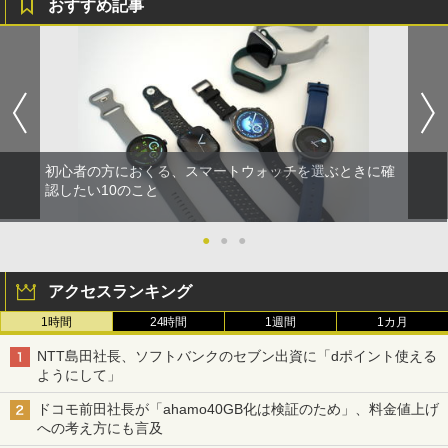
おすすめ記事
初心者の方におくる、スマートウォッチを選ぶときに確
認したい10のこと
●
●
●
アクセスランキング
1時間
24時間
1週間
1カ月
NTT島田社長、ソフトバンクのセブン出資に「dポイント使える
ようにして」
ドコモ前田社長が「ahamo40GB化は検証のため」、料金値上げ
への考え方にも言及