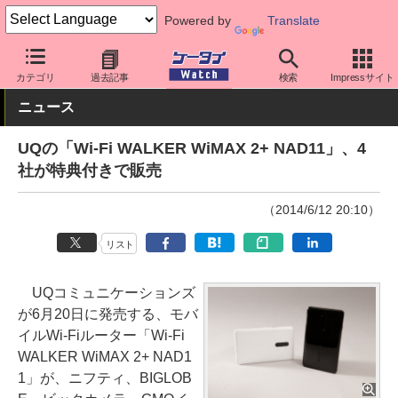
Powered by
Translate
ケータイ Watch
キャリア
au
周辺機器
カテゴリ
過去記事
検索
Impressサイト
ニュース
UQの「Wi-Fi WALKER WiMAX 2+ NAD11」、4
社が特典付きで販売
（2014/6/12 20:10）
リスト
UQコミュニケーションズ
が6月20日に発売する、モバ
イルWi-Fiルーター「Wi-Fi
WALKER WiMAX 2+ NAD1
1」が、ニフティ、BIGLOB