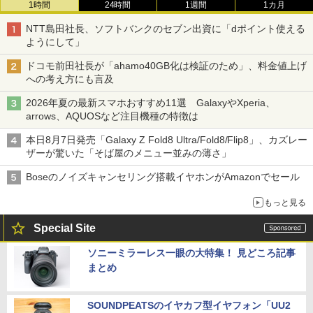
1時間
24時間
1週間
1カ月
NTT島田社長、ソフトバンクのセブン出資に「dポイント使える
ようにして」
ドコモ前田社長が「ahamo40GB化は検証のため」、料金値上げ
への考え方にも言及
2026年夏の最新スマホおすすめ11選 GalaxyやXperia、
arrows、AQUOSなど注目機種の特徴は
本日8月7日発売「Galaxy Z Fold8 Ultra/Fold8/Flip8」、カズレー
ザーが驚いた「そば屋のメニュー並みの薄さ」
Boseのノイズキャンセリング搭載イヤホンがAmazonでセール
もっと見る
Special Site
ソニーミラーレス一眼の大特集！ 見どころ記事
まとめ
SOUNDPEATSのイヤカフ型イヤフォン「UU2