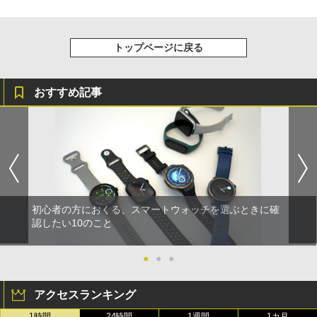
トップページに戻る
おすすめ記事
初心者の方におくる、スマートウォッチを選ぶときに確
認したい10のこと
●
●
●
アクセスランキング
1時間
24時間
1週間
1カ月