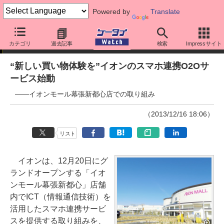
Powered by
Translate
ニュース
カテゴリ
過去記事
検索
Impressサイト
“新しい買い物体験を”イオンのスマホ連携O2Oサ
ービス始動
――イオンモール幕張新都心店での取り組み
（2013/12/16 18:06）
リスト
イオンは、12月20日にグ
ランドオープンする「イオ
ンモール幕張新都心」店舗
内でICT（情報通信技術）を
活用したスマホ連携サービ
スを提供する取り組みを、