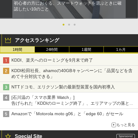
初心者の方におくる、スマートウォッチを選ぶときに確
認したい10のこと
●
●
●
アクセスランキング
1時間
24時間
1週間
1カ月
KDDI、楽天へのローミングを9月末で終了
KDDI松田社長、ahamoの40GBキャンペーンに「品質などを含
めて十分対抗できる」
NTTドコモ、エリクソン製の最新型装置を国内初導入
[石川温の「スマホ業界 Watch」]
告げられた「KDDIのローミング終了」、エリアマップの落とし
穴と楽天モバイルの課題
Amazonで「Motorola moto g06」と「edge 60」がセール
もっと見る
Special Site