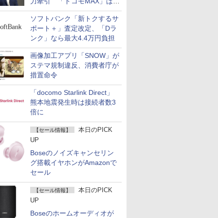
力牽引 「ドコモMAX」は
400万契約突破
ソフトバンク「新トクするサ
ポート＋」査定改定、「Dラ
ンク」なら最大4.4万円負担
画像加工アプリ「SNOW」が
ステマ規制違反、消費者庁が
措置命令
「docomo Starlink Direct」
熊本地震発生時は接続者数3
倍に
本日のPICK
【セール情報】
UP
Boseのノイズキャンセリン
グ搭載イヤホンがAmazonで
セール
本日のPICK
【セール情報】
UP
Boseのホームオーディオが