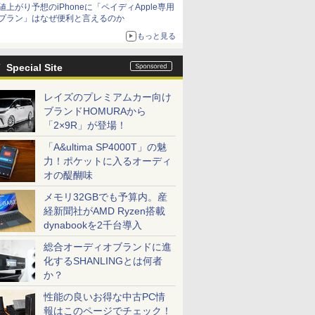
値上がり予想のiPhoneに「ペイディApple専用
プラン」はなぜ便利と言えるのか
もっと見る
Special Site
レイズのプレミアムカー向け
ブランドHOMURAから
「2×9R」が登場！
「A&ultima SP4000T」の魅
力！ポケットに入るオーディ
オの醍醐味
メモリ32GBでも予算内。産
経新聞社がAMD Ryzen搭載
dynabookを2千台導入
総合オーディオブランドに進
化するSHANLINGとは何者
か？
性能の良いお得な中古PC情
報はこのページでチェック！