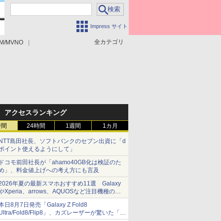
Impress サイト
全カテゴリ
M/MVNO
アクセスランキング
時間
24時間
1週間
1カ月
NTT島田社長、ソフトバンクのセブン出資に「d
ポイント使えるようにして」
ドコモ前田社長が「ahamo40GB化は検証のた
め」、料金値上げへの考え方にも言及
2026年夏の最新スマホおすすめ11選 Galaxy
やXperia、arrows、AQUOSなど注目機種の特
徴は
本日8月7日発売「Galaxy Z Fold8
Ultra/Fold8/Flip8」、カズレーザーが驚いた「そ
ば屋のメニュー並みの薄さ」