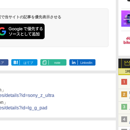
 検索で当サイトの記事を優先表示させる
ェア
はてブ
note
LinkedIn
1
on」
ces/details?id=sony_z_ultra
ion」
ces/details?id=lg_g_pad