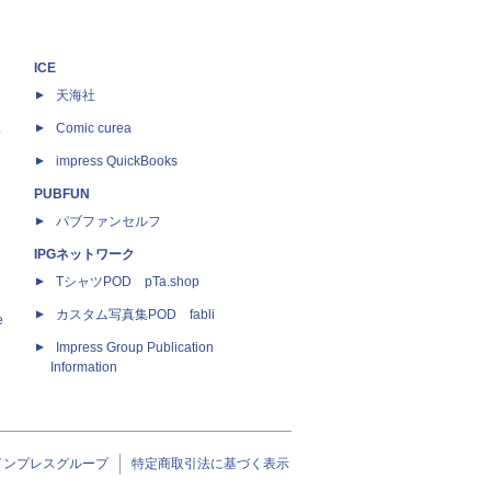
ICE
天海社
ス
Comic curea
impress QuickBooks
PUBFUN
パブファンセルフ
IPGネットワーク
TシャツPOD pTa.shop
カスタム写真集POD fabli
e
Impress Group Publication
Information
インプレスグループ
特定商取引法に基づく表示