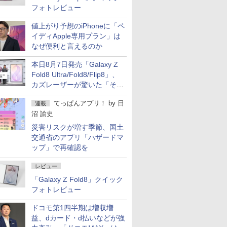
フォトレビュー
値上がり予想のiPhoneに「ペ
イディApple専用プラン」は
なぜ便利と言えるのか
本日8月7日発売「Galaxy Z
Fold8 Ultra/Fold8/Flip8」、
カズレーザーが驚いた「そば
屋のメニュー並みの薄さ」
てっぱんアプリ！
by
日
連載
沼 諭史
災害リスクが増す季節、国土
交通省のアプリ「ハザードマ
ップ」で再確認を
レビュー
「Galaxy Z Fold8」クイック
フォトレビュー
ドコモ第1四半期は増収増
益、dカード・d払いなどが強