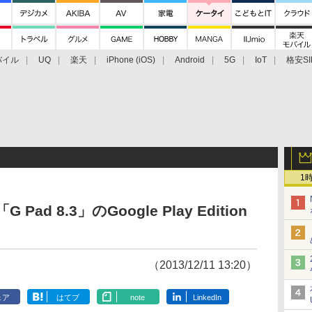
バイル
UQ
楽天
iPhone (iOS)
Android
5G
IoT
格安SI
アクセサリー
業界動向
法人向け
最新技術/その他
1
G Pad 8.3」のGoogle Play Edition
（2013/12/11 13:20）
ェア
はてブ
note
LinkedIn