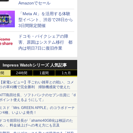
Amazonでセール
「Meta AI」を活用する体験
型イベント、渋谷で28日から
3日間限定開催
ドコモ・バイクシェアの障
害、原因はシステム移行 都
内は明日7日に復旧作業
Impress Watchシリーズ 人気記事
時間
24時間
1週間
1カ月
【家電レビュー】手ごわい雑草との戦い、コメ
リの草刈機で完全勝利 掃除機感覚で使えた
NTT島田社長、ソフトバンクのセブン出資に「d
ポイント使えるようにして」
ミスド「Mrs. GREEN APPLE」のコラボドーナ
ツ4種、いよいよ発売！
ドコモ前田社長が「ahamo40GB化は検証のた
め」、料金値上げへの考え方にも言及