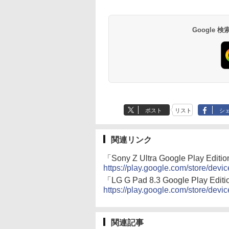
Google
ポスト
リスト
シ
関連リンク
「Sony Z Ultra Google Play Editi
https://play.google.com/store/devi
「LG G Pad 8.3 Google Play Edit
https://play.google.com/store/devi
関連記事