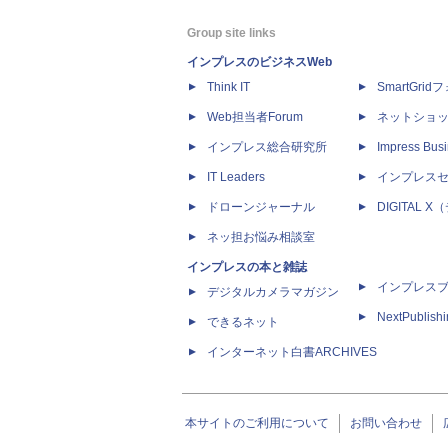
Group site links
インプレスのビジネスWeb
Think IT
SmartGri
Web担当者Forum
ネットショ
インプレス総合研究所
Impress Busi
IT Leaders
インプレス
ドローンジャーナル
DIGITAL
ネッ担お悩み相談室
インプレスの本と雑誌
インプレス
デジタルカメラマガジン
NextPublish
できるネット
インターネット白書ARCHIVES
本サイトのご利用について
お問い合わせ