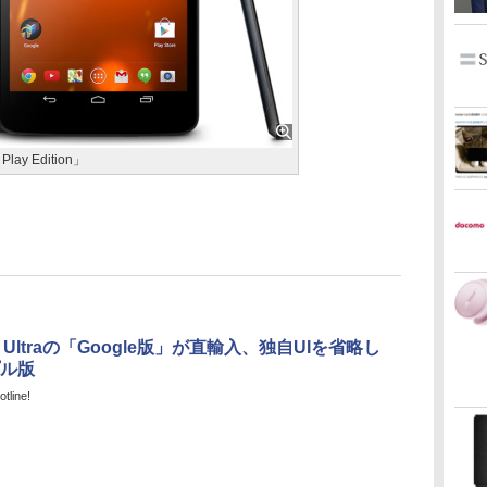
Play Edition」
a Z Ultraの「Google版」が直輸入、独自UIを省略し
ル版
tline!