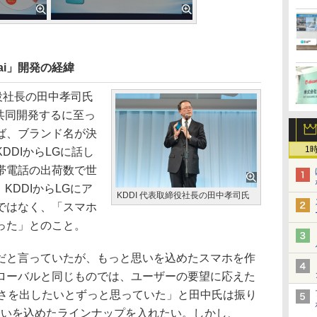
ai」開発の経緯
役社長の田中孝司氏
を共同開発するに至っ
ば、ブランド名が決
1
DDIからLGに話し
帯電話の出荷数で世
KDDIからLGにア
KDDI 代表取締役社長の田中孝司氏
ではなく、「スマホ
った」とのこと。
と言っていたが、もっと思いを込めたスマホを作
ローバルと同じものでは、ユーザーの要望に応えた
しさを出したいとずっと思っていた」と田中氏は振り
、思いを込めたラインナップを入れたい。しかし、