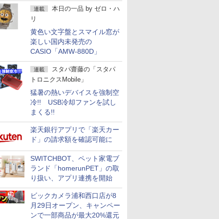
本日の一品
by
ゼロ・ハ
連載
リ
黄色い文字盤とスマイル窓が
楽しい国内未発売の
CASIO「AMW-880D」
スタパ齋藤の「スタパ
連載
トロニクスMobile」
猛暑の熱いデバイスを強制空
冷!! USB冷却ファンを試し
まくる!!
楽天銀行アプリで「楽天カー
ド」の請求額を確認可能に
SWITCHBOT、ペット家電ブ
ランド「homerunPET」の取
り扱い、アプリ連携を開始
ビックカメラ浦和西口店が8
月29日オープン、キャンペー
ンで一部商品が最大20%還元