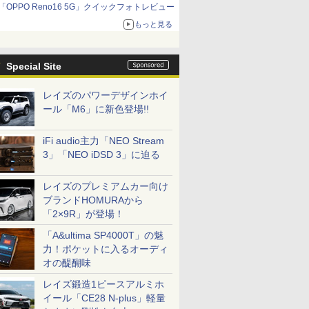
「OPPO Reno16 5G」クイックフォトレビュー
もっと見る
Special Site
レイズのパワーデザインホイ
ール「M6」に新色登場!!
iFi audio主力「NEO Stream
3」「NEO iDSD 3」に迫る
レイズのプレミアムカー向け
ブランドHOMURAから
「2×9R」が登場！
「A&ultima SP4000T」の魅
力！ポケットに入るオーディ
オの醍醐味
レイズ鍛造1ピースアルミホ
イール「CE28 N-plus」軽量