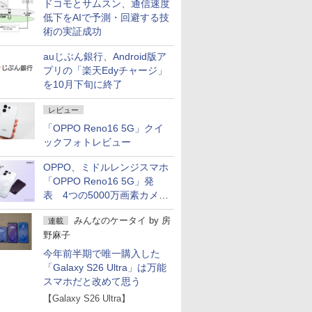
ドコモとサムスン、通信速度
低下をAIで予測・回避する技
術の実証成功
auじぶん銀行、Android版ア
プリの「楽天Edyチャージ」
を10月下旬に終了
レビュー
「OPPO Reno16 5G」クイ
ックフォトレビュー
OPPO、ミドルレンジスマホ
「OPPO Reno16 5G」発
表 4つの5000万画素カメラ
搭載の小型モデル
みんなのケータイ
by
房
連載
野麻子
今年前半期で唯一購入した
「Galaxy S26 Ultra」は万能
スマホだと改めて思う
【Galaxy S26 Ultra】