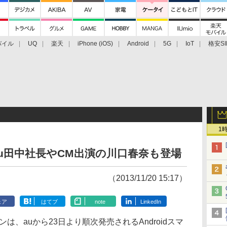
バイル
UQ
楽天
iPhone (iOS)
Android
5G
IoT
格安SI
アクセサリー
業界動向
法人向け
最新技術/その他
1
、au田中社長やCM出演の川口春奈も登場
（2013/11/20 15:17）
ェア
はてブ
note
LinkedIn
、auから23日より順次発売されるAndroidスマ