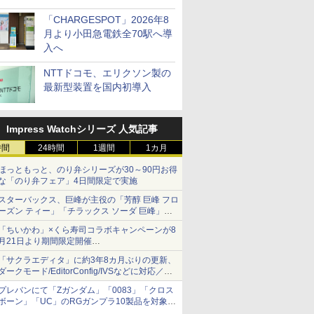
「CHARGESPOT」2026年8
月より小田急電鉄全70駅へ導
入へ
NTTドコモ、エリクソン製の
最新型装置を国内初導入
Impress Watchシリーズ 人気記事
時間
24時間
1週間
1カ月
ほっともっと、のり弁シリーズが30～90円お得
な「のり弁フェア」4日間限定で実施
スターバックス、巨峰が主役の「芳醇 巨峰 フロ
ーズン ティー」「チラックス ソーダ 巨峰」発
売
「ちいかわ」×くら寿司コラボキャンペーンが8
月21日より期間限定開催
オリジナルの湯呑みや寿司皿が景品に登場！
「サクラエディタ」に約3年8カ月ぶりの更新、
ダークモード/EditorConfig/IVSなどに対応／複
数の脆弱性に対処したセキュリティアップデー
プレバンにて「Zガンダム」「0083」「クロス
ト
ボーン」「UC」のRGガンプラ10製品を対象に
した抽選販売が8月10日11時より実施！