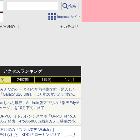
Impress サイト
全カテゴリ
M/MVNO
アクセスランキング
時間
24時間
1週間
1カ月
[みんなのケータイ]今年前半期で唯一購入した
「Galaxy S26 Ultra」は万能スマホだと改めて
思う
auじぶん銀行、Android版アプリの「楽天Edyチ
ャージ」を10月下旬に終了
OPPO、ミドルレンジスマホ「OPPO Reno16
5G」発表 4つの5000万画素カメラ搭載の小型
モデル
[石川温の「スマホ業界 Watch」]
告げられた「KDDIのローミング終了」、エリア
マップの落とし穴と楽天モバイルの課題