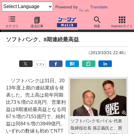
Powered by
Translate
ニュース
カテゴリ
過去記事
検索
Impressサイト
ソフトバンク、8期連続最高益
（2013/10/31 22:46）
リスト
ソフトバンクは31日、20
13年度上期の連結業績を発
表した。売上高は前年同期
比73％増の2.6兆円、営業利
益は8期連続最高益となる同
67％増の7151億円で、純利
ソフトバンクモバイル 代表
益は同84％増の3949億円。
取締役社長 孫正義氏と、買
いずれの数値も初めてNTT