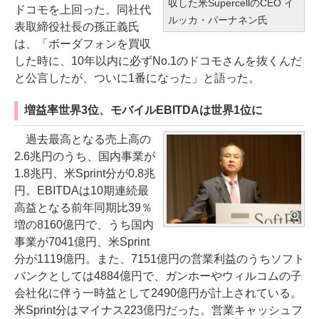
収した米SupercellのCEO イ
ドコモを上回った。同社代
ルッカ・パーナネン氏
表取締役社長の孫正義氏
は、「ボーダフォンを買収
した時に、10年以内に必ずNo.1のドコモさんを抜くんだ
と公言したが、ついに1番になった」と語った。
増益率世界3位、モバイルEBITDAは世界1位に
過去最高となる売上高の
2.6兆円のうち、国内事業が
1.8兆円、米Sprint分が0.8兆
円。EBITDAは10期連続最
高益となる前年同期比39％
増の8160億円で、うち国内
事業が7041億円、米Sprint
分が1119億円。また、7151億円の営業利益のうちソフト
バンクとしては4884億円で、ガンホーやウィルコムの子
会社化に伴う一時益として2490億円が計上されている。
米Sprint分はマイナス223億円だった。営業キャッシュフ