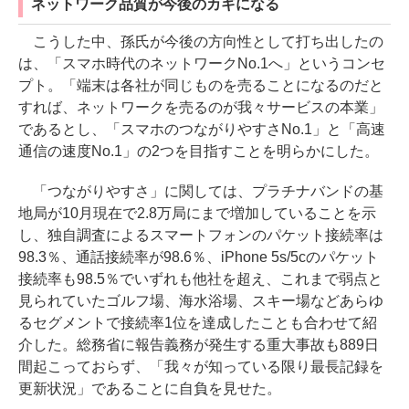
ネットワーク品質が今後のカギになる
こうした中、孫氏が今後の方向性として打ち出したの
は、「スマホ時代のネットワークNo.1へ」というコンセ
プト。「端末は各社が同じものを売ることになるのだと
すれば、ネットワークを売るのが我々サービスの本業」
であるとし、「スマホのつながりやすさNo.1」と「高速
通信の速度No.1」の2つを目指すことを明らかにした。
「つながりやすさ」に関しては、プラチナバンドの基
地局が10月現在で2.8万局にまで増加していることを示
し、独自調査によるスマートフォンのパケット接続率は
98.3％、通話接続率が98.6％、iPhone 5s/5cのパケット
接続率も98.5％でいずれも他社を超え、これまで弱点と
見られていたゴルフ場、海水浴場、スキー場などあらゆ
るセグメントで接続率1位を達成したことも合わせて紹
介した。総務省に報告義務が発生する重大事故も889日
間起こっておらず、「我々が知っている限り最長記録を
更新状況」であることに自負を見せた。