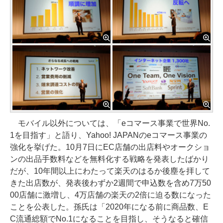
モバイル以外については、「eコマース事業で世界No.
1を目指す」と語り、Yahoo! JAPANのeコマース事業の
強化を挙げた。10月7日にEC店舗の出店料やオークショ
ンの出品手数料などを無料化する戦略を発表したばかり
だが、10年間以上にわたって楽天のはるか後塵を拝して
きた出店数が、発表後わずか2週間で申込数を含め7万50
00店舗に激増し、4万店舗の楽天の2倍に迫る数になった
ことを公表した。孫氏は「2020年になる前に商品数、E
C流通総額でNo.1になることを目指し、そうなると確信