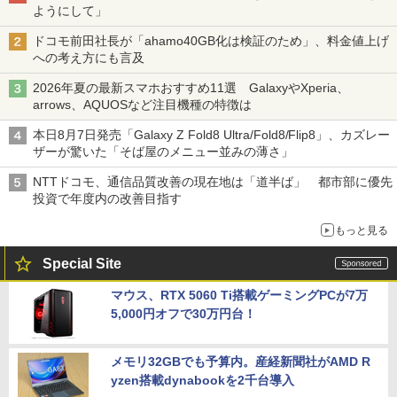
ようにして」
ドコモ前田社長が「ahamo40GB化は検証のため」、料金値上げ
への考え方にも言及
2026年夏の最新スマホおすすめ11選 GalaxyやXperia、
arrows、AQUOSなど注目機種の特徴は
本日8月7日発売「Galaxy Z Fold8 Ultra/Fold8/Flip8」、カズレー
ザーが驚いた「そば屋のメニュー並みの薄さ」
NTTドコモ、通信品質改善の現在地は「道半ば」 都市部に優先
投資で年度内の改善目指す
もっと見る
Special Site
マウス、RTX 5060 Ti搭載ゲーミングPCが7万
5,000円オフで30万円台！
メモリ32GBでも予算内。産経新聞社がAMD R
yzen搭載dynabookを2千台導入