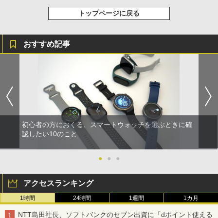
トップページに戻る
おすすめ記事
初心者の方におくる、スマートウォッチを選ぶときに確
認したい10のこと
●
●
●
アクセスランキング
1時間
24時間
1週間
1カ月
NTT島田社長、ソフトバンクのセブン出資に「dポイント使える