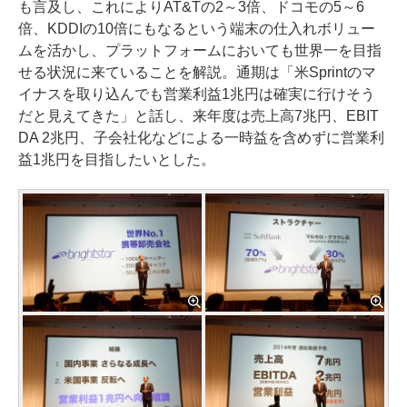
も言及し、これによりAT&Tの2～3倍、ドコモの5～6
倍、KDDIの10倍にもなるという端末の仕入れボリュー
ムを活かし、プラットフォームにおいても世界一を目指
せる状況に来ていることを解説。通期は「米Sprintのマ
イナスを取り込んでも営業利益1兆円は確実に行けそう
だと見えてきた」と話し、来年度は売上高7兆円、EBIT
DA 2兆円、子会社化などによる一時益を含めずに営業利
益1兆円を目指したいとした。