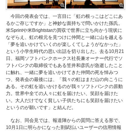
今回の発表会では、一言目に「虹の根っこはどこにあ
るかご存じですか」と神妙な面持ちで問いかけた孫氏。
米Sprintや米Brightstarの買収で世界に立ち向かう現状に
なぞらえ、虹の根元を見つけに仲間と一緒に山を越える
「夢を追いかけていくのが楽しくてしようがなかった」
という小学生時代の思い出話を切り出した。去る10月21
日、福岡ソフトバンクホークス社長兼オーナー代行でソ
フトバンクの取締役でもある笠井和彦氏が急逝したこと
に触れ、一緒に夢を追いかけてきた仲間の死を悼みつ
つ、発表会の最後には、「我々の虹はまだ山の向こうに
ある。その虹を追いかけるのが我々ソフトバンクの原動
力。世界中全ての人々に虹を届けたい、笑顔を届けた
い。大人だけでなく貧しい子供たちにも笑顔を届けたい
というのが願いです」と結んだ。
なお、同会見では、報道陣からの質問に答える形で、
10月1日に明らかになった割賦払いユーザーの信用情報