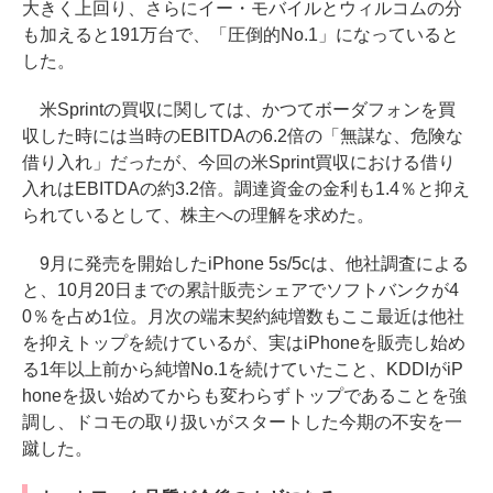
大きく上回り、さらにイー・モバイルとウィルコムの分
も加えると191万台で、「圧倒的No.1」になっていると
した。
米Sprintの買収に関しては、かつてボーダフォンを買
収した時には当時のEBITDAの6.2倍の「無謀な、危険な
借り入れ」だったが、今回の米Sprint買収における借り
入れはEBITDAの約3.2倍。調達資金の金利も1.4％と抑え
られているとして、株主への理解を求めた。
9月に発売を開始したiPhone 5s/5cは、他社調査による
と、10月20日までの累計販売シェアでソフトバンクが4
0％を占め1位。月次の端末契約純増数もここ最近は他社
を抑えトップを続けているが、実はiPhoneを販売し始め
る1年以上前から純増No.1を続けていたこと、KDDIがiP
honeを扱い始めてからも変わらずトップであることを強
調し、ドコモの取り扱いがスタートした今期の不安を一
蹴した。