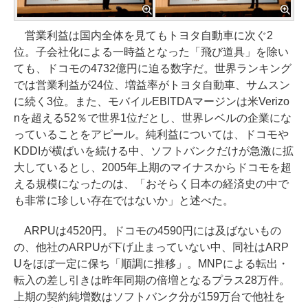
営業利益は国内全体を見てもトヨタ自動車に次ぐ2
位。子会社化による一時益となった「飛び道具」を除い
ても、ドコモの4732億円に迫る数字だ。世界ランキング
では営業利益が24位、増益率がトヨタ自動車、サムスン
に続く3位。また、モバイルEBITDAマージンは米Verizo
nを超える52％で世界1位だとし、世界レベルの企業にな
っていることをアピール。純利益については、ドコモや
KDDIが横ばいを続ける中、ソフトバンクだけが急激に拡
大しているとし、2005年上期のマイナスからドコモを超
える規模になったのは、「おそらく日本の経済史の中で
も非常に珍しい存在ではないか」と述べた。
ARPUは4520円。ドコモの4590円には及ばないもの
の、他社のARPUが下げ止まっていない中、同社はARP
Uをほぼ一定に保ち「順調に推移」。MNPによる転出・
転入の差し引きは昨年同期の倍増となるプラス28万件。
上期の契約純増数はソフトバンク分が159万台で他社を