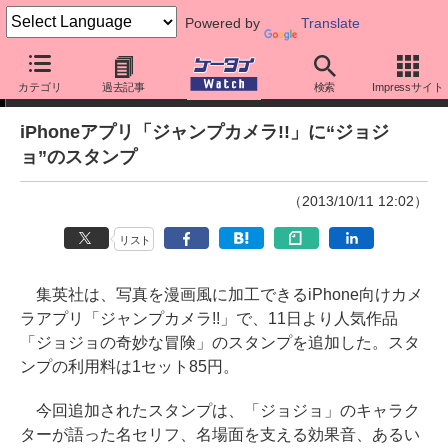
Powered by
Translate
ニュース
カテゴリ
過去記事
検索
Impressサイト
iPhoneアプリ「ジャンプカメラ!!」に“ジョジ
ョ”のスタンプ
（2013/10/11 12:02）
リスト
集英社は、写真を漫画風に加工できるiPhone向けカメ
ラアプリ「ジャンプカメラ!!」で、11日より人気作品
「ジョジョの奇妙な冒険」のスタンプを追加した。スタ
ンプの利用料は1セット85円。
今回追加されたスタンプは、「ジョジョ」のキャラク
ターが語った名セリフ、名場面を支える効果音、あるい