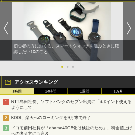
初心者の方におくる、スマートウォッチを選ぶときに確
認したい10のこと
●
●
●
アクセスランキング
1時間
24時間
1週間
1カ月
NTT島田社長、ソフトバンクのセブン出資に「dポイント使える
ようにして」
KDDI、楽天へのローミングを9月末で終了
ドコモ前田社長が「ahamo40GB化は検証のため」、料金値上げ
への考え方にも言及